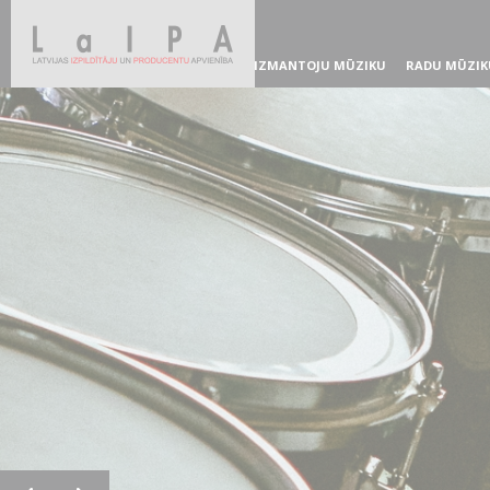
IZMANTOJU MŪZIKU
RADU MŪZIK