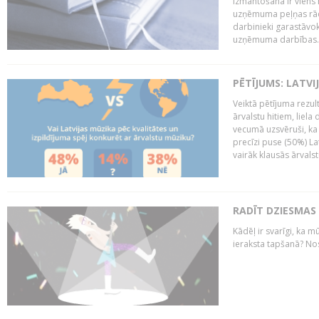
izmantošana ir viens 
uzņēmuma peļņas rādī
darbinieki garastāvo
uzņēmuma darbības..
PĒTĪJUMS: LATVI
Veiktā pētījuma rezult
ārvalstu hitiem, liela
vecumā uzsvēruši, ka 
precīzi puse (50%) La
vairāk klausās ārvalst
RADĪT DZIESMAS
Kādēļ ir svarīgi, ka m
ieraksta tapšanā? No