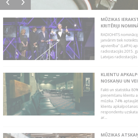
MŪZIKAS IERAKS
KRITĒRIJI NOMIN
RADIOHITS nominācijas
janvārim tiek noteikts
apvienība" (LaIPA) a
radiostacijās 2015. 
Latvijas radiostacijā
KLIENTU APKALP
NOSKAŅU UN VEI
Fakti un statistika 8
pieņemšanu klientu ap
mūzika. 74% aptaujāt
klientu apkalpošanas t
respondentu uzskata,
ar...
MŪZIKAS ATSKAŅ