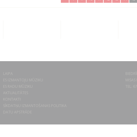
LAIPA
BIEDRĪ
ES IZMANTOJU MŪZIKU
MISAS 
ES RADU MŪZIKU
TEL. 6
AKTUALITĀTES
KONTAKTI
SĪKDATŅU IZMANTOŠANAS POLITIKA
DATU APSTRĀDE