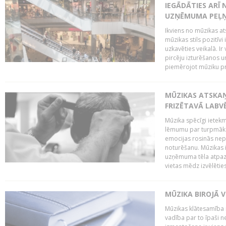
IEGĀDĀTIES ARĪ
UZŅĒMUMA PEĻ
Ikviens no mūzikas at
mūzikas stils pozitīvi
uzkavēties veikalā. Ir
pircēju izturēšanos u
piemērojot mūziku pro
MŪZIKAS ATSKA
FRIZĒTAVĀ LABV
Mūzika spēcīgi ietek
lēmumu par turpmāko
emocijas rosinās nepa
noturēšanu. Mūzikas i
uzņēmuma tēla atpazī
vietas mēdz izvēlēties
MŪZIKA BIROJĀ V
Mūzikas klātesamība
vadība par to īpaši 