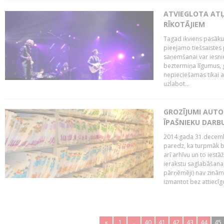
ATVIEGLOTA AT
RĪKOTĀJIEM
Tagad ikviens pasāku
pieejamo tiešsaistes
saņemšanai var iesnie
beztermiņa līgumus, g
nepieciešamas tikai 
uzlabot...
GROZĪJUMI AUTO
ĪPAŠNIEKU DAR
2014.gada 31.decembr
paredz, ka turpmāk bi
arī arhīvu un to iestā
ierakstu saglabāšana,
pārņēmēji) nav zināmi
izmantot bez attiecīgo
«
1
..
40
41
42
43
44
45