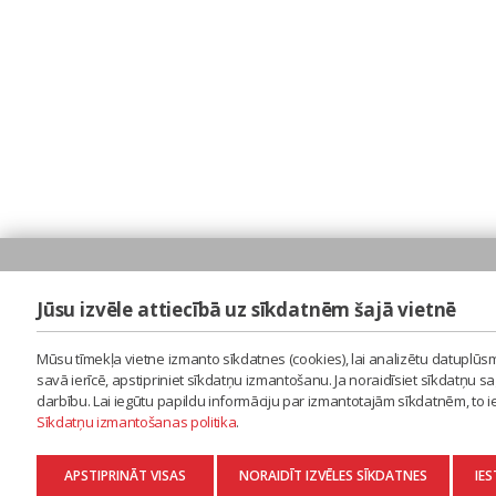
Jūsu izvēle attiecībā uz sīkdatnēm šajā vietnē
Mūsu tīmekļa vietne izmanto sīkdatnes (cookies), lai analizētu datuplūsm
savā ierīcē, apstipriniet sīkdatņu izmantošanu. Ja noraidīsiet sīkdatņu 
darbību. Lai iegūtu papildu informāciju par izmantotajām sīkdatnēm, to 
Sīkdatņu izmantošanas politika
.
APSTIPRINĀT VISAS
NORAIDĪT IZVĒLES SĪKDATNES
IES