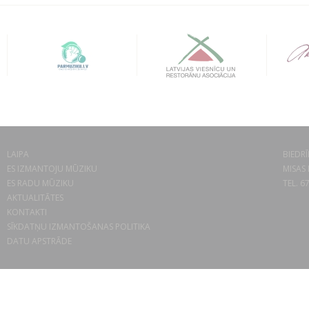
LAIPA
BIEDRĪ
ES IZMANTOJU MŪZIKU
MISAS 
ES RADU MŪZIKU
TEL. 6
AKTUALITĀTES
KONTAKTI
SĪKDATŅU IZMANTOŠANAS POLITIKA
DATU APSTRĀDE