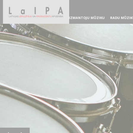
IZMANTOJU MŪZIKU
RADU MŪZIK