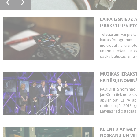
LAIPA IZSNIEDZ 
IERAKSTU IEVIE
Televīzijām, vai pie 
katras fonogrammas i
individuāli, lai vie
un izmantošanas nosa
spēkā būtiskas izmaiņ
MŪZIKAS IERAKS
KRITĒRIJI NOMIN
RADIOHITS nominācijas
janvārim tiek noteikts
apvienība" (LaIPA) a
radiostacijās 2015. 
Latvijas radiostacijā
KLIENTU APKALP
NOSKAŅU UN VEI