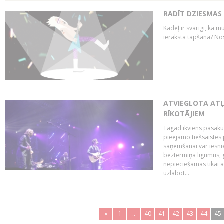
RADĪT DZIESMAS
Kādēļ ir svarīgi, ka m
ieraksta tapšanā? No
ATVIEGLOTA AT
RĪKOTĀJIEM
Tagad ikviens pasāku
pieejamo tiešsaistes
saņemšanai var iesnie
beztermiņa līgumus, g
nepieciešamas tikai 
uzlabot...
«
1
..
40
41
42
43
44
45