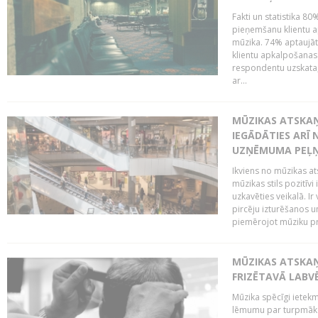
Fakti un statistika 8
pieņemšanu klientu ap
mūzika. 74% aptaujāt
klientu apkalpošanas t
respondentu uzskata,
ar...
MŪZIKAS ATSKAŅ
IEGĀDĀTIES ARĪ
UZŅĒMUMA PEĻ
Ikviens no mūzikas at
mūzikas stils pozitīvi
uzkavēties veikalā. Ir
pircēju izturēšanos u
piemērojot mūziku pro
MŪZIKAS ATSKA
FRIZĒTAVĀ LABV
Mūzika spēcīgi ietek
lēmumu par turpmāko