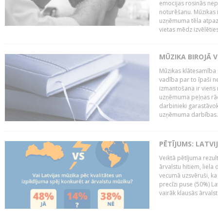
emocijas rosinās nepa
noturēšanu. Mūzikas i
uzņēmuma tēla atpazī
vietas mēdz izvēlēties
MŪZIKA BIROJĀ V
Mūzikas klātesamība
vadība par to īpaši 
izmantošana ir viens 
uzņēmuma peļņas rādī
darbinieki garastāvo
uzņēmuma darbības..
PĒTĪJUMS: LATVI
Veiktā pētījuma rezult
ārvalstu hitiem, liela
vecumā uzsvēruši, ka 
precīzi puse (50%) La
vairāk klausās ārvalst