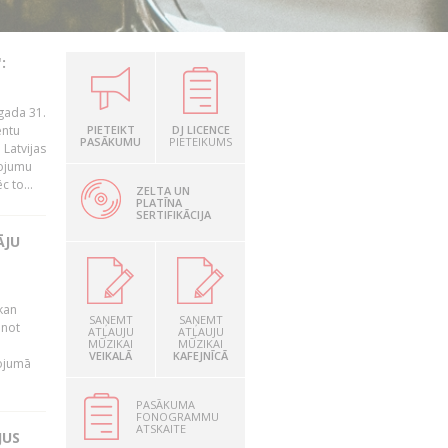
:
gada 31.
entu
PIETEIKT
DJ LICENCE
PASĀKUMU
PIETEIKUMS
Latvijas
ņojumu
 to...
ZELTA UN
PLATĪNA
SERTIFIKĀCIJA
ĀJU
kan
SAŅEMT
SAŅEMT
anot
ATĻAUJU
ATĻAUJU
MŪZIKAI
MŪZIKAI
VEIKALĀ
KAFEJNĪCĀ
nojumā
PASĀKUMA
FONOGRAMMU
ATSKAITE
JUS