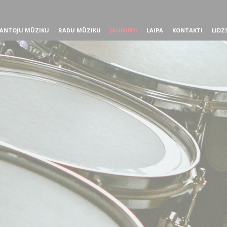
ANTOJU MŪZIKU
RADU MŪZIKU
JAUNUMI
LAIPA
KONTAKTI
LIDZ