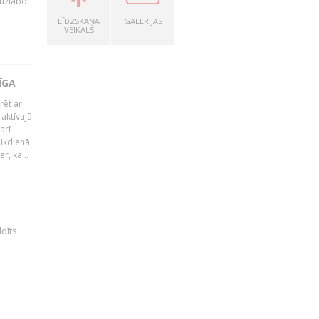
 uzlabot
LĪDZSKAŅA
GALERIJAS
VEIKALS
ĪGA
rēt ar
 aktīvajā
arī
 ikdienā
r, ka...
ldīts