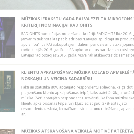
MŪZIKAS IERAKSTU GADA BALVA "ZELTA MIKROFONS"
KRITĒRIJI NOMINĀCIJAI RADIOHITS
RADIOHITS nominācijas noteikšanas kritēriji: RADIOHITS līdz 2016. 
janvārim tiek noteikts pēc biedrības "Latvijas Izpildītāju un produc
apvienība" (LaIPA) apkopotajiem datiem par dziesmu atskaņojumu 
radiostacijās 2015. gadā. LaIPA apkopo datus par dziesmu atska
Latvijas radiostacijās 2015. gadā. Visvairāk atskaņotās dziesmas pēc
KLIENTU APKALPOŠANA: MŪZIKA UZLABO APMEKLĒT
NOSKAŅU UN VEICINA SADARBĪBU
Fakti un statistika 80% aptaujāto respondentu apliecina, ka gaidot
pieņemšanu klientu apkalpošanas telpā, laiks paiet ātrāk, ja fonā s
mūzika. 74% aptaujāto respondentu uzsvēruši, ka fona mūzikai sk
klientu apkalpošanas telpā, viņi kļūst iecietīgāki. 37% aptaujāto
respondentu uzskata, ka patīkama vide sarunu risināšanai, apvie
ar...
MŪZIKAS ATSKAŅOŠANA VEIKALĀ MOTIVĒ PATĒRĒTĀ