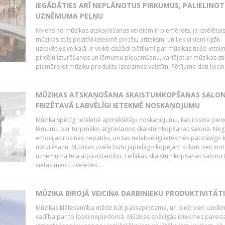
IEGĀDĀTIES ARĪ NEPLĀNOTUS PIRKUMUS, PALIELINOT
UZŅĒMUMA PEĻŅU
Ikviens no mūzikas atskaņošanas veidiem ir piemērots, ja izvēlētai
mūzikas stils pozitīvi ietekmē pircēju attieksmi un liek viņiem ilgāk
uzkavēties veikalā. Ir veikti dažādi pētījumi par mūzikas tiešo ietek
pircēju izturēšanos un lēmumu pieņemšanu, variējot ar mūzikas sti
piemērojot mūziku produktu izcelsmes valstīm. Pētījuma dati liecina
MŪZIKAS ATSKAŅOŠANA SKAISTUMKOPŠANAS SALO
FRIZĒTAVĀ LABVĒLĪGI IETEKMĒ NOSKAŅOJUMU
Mūzika spēcīgi ietekmē apmeklētāju noskaņojumu, kas rosina pie
lēmumu par turpmāko atgriešanos skaistumkopšanas salonā. Neg
emocijas rosinās nepatiku, un tas nelabvēlīgi ietekmēs patstāvīgo k
noturēšanu. Mūzikas izvēle būtu jāpielāgo kopējam stilam, veicinot
uzņēmuma tēla atpazīstamību. Lielākās skaistumkopšanas salonu t
vietas mēdz izvēlēties...
MŪZIKA BIROJĀ VEICINA DARBINIEKU PRODUKTIVITĀTI
Mūzikas klātesamība mēdz būt pašsaprotama, un bieži vien uzņ
vadība par to īpaši nepiedomā. Mūzikas spēcīgās ietekmes pareiz