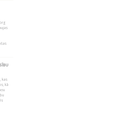
org
aujas
i
nšas
SĪBU
, kas
os, kā
kaņu
ību
ēs