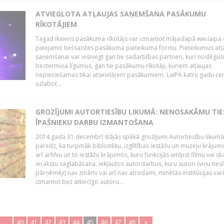
ATVIEGLOTA ATĻAUJAS SAŅEMŠANA PASĀKUMU
RĪKOTĀJIEM
Tagad ikviens pasākuma rīkotājs var izmantot mājaslapā ww.laipa.
pieejamo tiešsaistes pasākuma pieteikuma formu. Pieteikumus atļ
saņemšanai var iesniegt gan tie sadarbības partneri, kuri noslēguš
beztermiņa līgumus, gan tie pasākumu rīkotāji, kuriem atļaujas
nepieciešamas tikai atsevišķiem pasākumiem. LaIPA katru gadu ce
uzlabot...
GROZĪJUMI AUTORTIESĪBU LIKUMĀ: NENOSAKĀMU TIE
ĪPAŠNIEKU DARBU IZMANTOŠANA
2014.gada 31.decembrī stājās spēkā grozījumi Autortiesību likumā
paredz, ka turpmāk bibliotēku, izglītības iestāžu un muzeju krājum
arī arhīvu un to iestāžu krājumos, kuru funkcijās ietilpst filmu vai s
ierakstu saglabāšana, iekļautos autordarbus, kuru autori (viņu ties
pārņēmēji) nav zināmi vai arī nav atrodami, minētās institūcijas var
izmantot bez attiecīgo autoru...
..
40
41
42
43
44
45
46
47
48
»