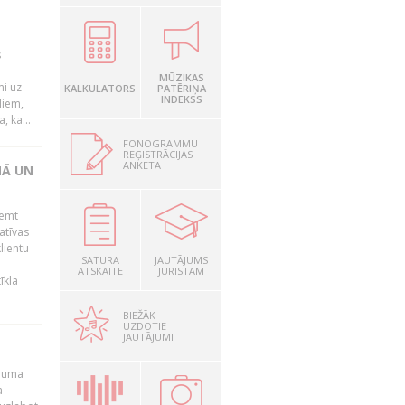
s
MŪZIKAS
mi uz
KALKULATORS
PATĒRIŅA
INDEKSS
liem,
, ka...
FONOGRAMMU
REĢISTRĀCIJAS
ANKETA
NĀ UN
ņemt
atīvas
lientu
SATURA
JAUTĀJUMS
ATSKAITE
JURISTAM
īkla
BIEŽĀK
UZDOTIE
JAUTĀJUMI
ēmuma
a