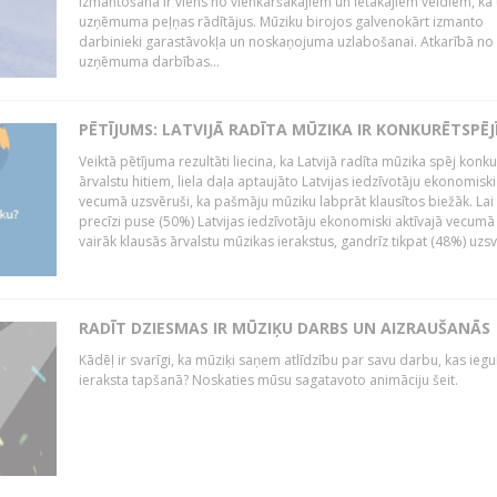
izmantošana ir viens no vienkāršākajiem un lētākajiem veidiem, kā
uzņēmuma peļņas rādītājus. Mūziku birojos galvenokārt izmanto
darbinieki garastāvokļa un noskaņojuma uzlabošanai. Atkarībā no
uzņēmuma darbības...
PĒTĪJUMS: LATVIJĀ RADĪTA MŪZIKA IR KONKURĒTSPĒJ
Veiktā pētījuma rezultāti liecina, ka Latvijā radīta mūzika spēj konku
ārvalstu hitiem, liela daļa aptaujāto Latvijas iedzīvotāju ekonomiski
vecumā uzsvēruši, ka pašmāju mūziku labprāt klausītos biežāk. Lai 
precīzi puse (50%) Latvijas iedzīvotāju ekonomiski aktīvajā vecumā
vairāk klausās ārvalstu mūzikas ierakstus, gandrīz tikpat (48%) uzsve
RADĪT DZIESMAS IR MŪZIĶU DARBS UN AIZRAUŠANĀS
Kādēļ ir svarīgi, ka mūziķi saņem atlīdzību par savu darbu, kas iegu
ieraksta tapšanā? Noskaties mūsu sagatavoto animāciju šeit.