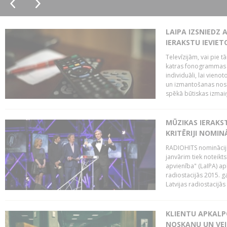
LAIPA IZSNIEDZ 
IERAKSTU IEVIE
Televīzijām, vai pie 
katras fonogrammas i
individuāli, lai vie
un izmantošanas nosa
spēkā būtiskas izmaiņ
MŪZIKAS IERAKS
KRITĒRIJI NOMIN
RADIOHITS nominācijas
janvārim tiek noteikts
apvienība" (LaIPA) a
radiostacijās 2015. 
Latvijas radiostacijā
KLIENTU APKALP
NOSKAŅU UN VEI