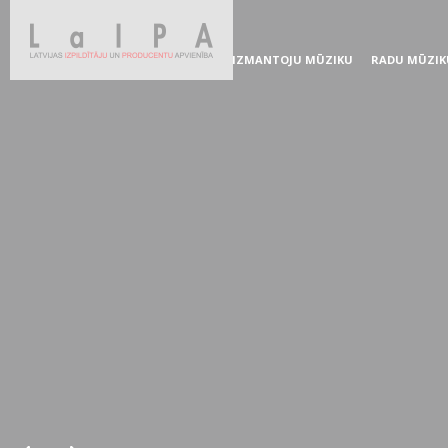
IZMANTOJU MŪZIKU
RADU MŪZIK