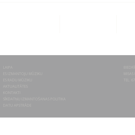
LAIPA
BIEDRĪ
ES IZMANTOJU MŪZIKU
MISAS 
ES RADU MŪZIKU
TEL. 6
AKTUALITĀTES
KONTAKTI
SĪKDATŅU IZMANTOŠANAS POLITIKA
DATU APSTRĀDE