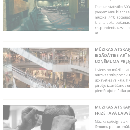
Fakti un statistika 8
pieņemšanu klientu ap
mūzika. 74% aptaujāt
klientu apkalpošanas t
respondentu uzskata,
ar...
MŪZIKAS ATSKAŅ
IEGĀDĀTIES ARĪ
UZŅĒMUMA PEĻ
Ikviens no mūzikas at
mūzikas stils pozitīvi
uzkavēties veikalā. Ir
pircēju izturēšanos u
piemērojot mūziku pro
MŪZIKAS ATSKA
FRIZĒTAVĀ LABV
Mūzika spēcīgi ietek
lēmumu par turpmāko