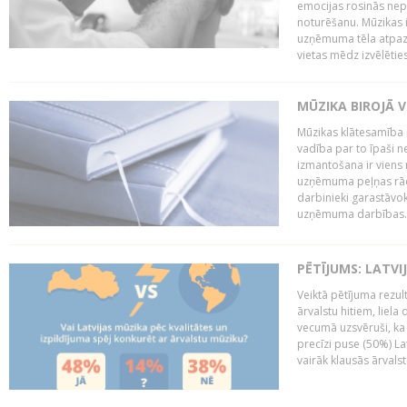
emocijas rosinās nepa
noturēšanu. Mūzikas i
uzņēmuma tēla atpazī
vietas mēdz izvēlēties
MŪZIKA BIROJĀ V
Mūzikas klātesamība
vadība par to īpaši 
izmantošana ir viens 
uzņēmuma peļņas rādī
darbinieki garastāvo
uzņēmuma darbības..
PĒTĪJUMS: LATVI
Veiktā pētījuma rezult
ārvalstu hitiem, liela
vecumā uzsvēruši, ka 
precīzi puse (50%) La
vairāk klausās ārvalst