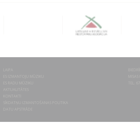
LAIPA
BIEDRĪ
ES IZMANTOJU MŪZIKU
MISAS 
ES RADU MŪZIKU
TEL. 6
AKTUALITĀTES
KONTAKTI
SĪKDATŅU IZMANTOŠANAS POLITIKA
DATU APSTRĀDE