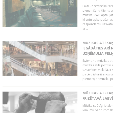
Fakti un statistika 8
pieņemšanu klientu ap
mūzika. 74% aptaujāt
klientu apkalpošanas t
respondentu uzskata,
ar...
MŪZIKAS ATSKAŅ
IEGĀDĀTIES ARĪ
UZŅĒMUMA PEĻ
Ikviens no mūzikas at
mūzikas stils pozitīvi
uzkavēties veikalā. Ir
pircēju izturēšanos u
piemērojot mūziku pro
MŪZIKAS ATSKA
FRIZĒTAVĀ LABV
Mūzika spēcīgi ietek
lēmumu par turpmāko