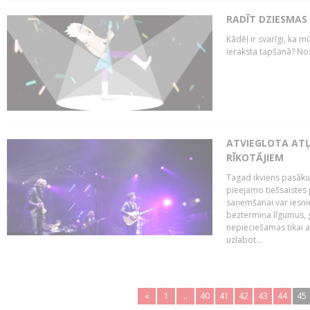
RADĪT DZIESMAS
Kādēļ ir svarīgi, ka m
ieraksta tapšanā? No
ATVIEGLOTA AT
RĪKOTĀJIEM
Tagad ikviens pasāku
pieejamo tiešsaistes
saņemšanai var iesnie
beztermiņa līgumus, g
nepieciešamas tikai 
uzlabot...
«
1
..
40
41
42
43
44
45