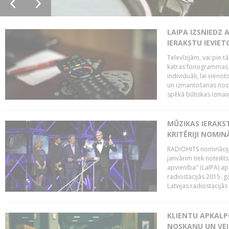
LAIPA IZSNIEDZ 
IERAKSTU IEVIE
Televīzijām, vai pie 
katras fonogrammas i
individuāli, lai vie
un izmantošanas nosa
spēkā būtiskas izmaiņ
MŪZIKAS IERAKS
KRITĒRIJI NOMIN
RADIOHITS nominācijas
janvārim tiek noteikts
apvienība" (LaIPA) a
radiostacijās 2015. 
Latvijas radiostacijā
KLIENTU APKALP
NOSKAŅU UN VEI