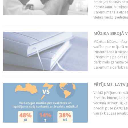
emocijas rosinās nepa
noturēšanu. Mūzikas i
uzņēmuma tēla atpazī
vietas mēdz izvēlēties
MŪZIKA BIROJĀ V
Mūzikas klātesamība
vadība par to īpaši 
izmantošana ir viens 
uzņēmuma peļņas rādī
darbinieki garastāvo
uzņēmuma darbības..
PĒTĪJUMS: LATVI
Veiktā pētījuma rezult
ārvalstu hitiem, liela
vecumā uzsvēruši, ka 
precīzi puse (50%) La
vairāk klausās ārvalst