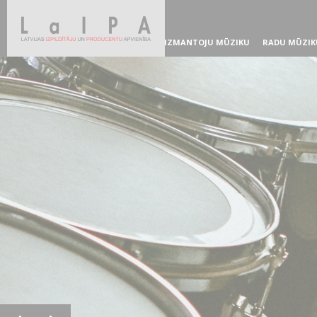
IZMANTOJU MŪZIKU
RADU MŪZIK