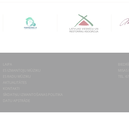
LAIPA
BIEDRĪ
ES IZMANTOJU MŪZIKU
MISAS 
ES RADU MŪZIKU
TEL. 6
AKTUALITĀTES
KONTAKTI
SĪKDATŅU IZMANTOŠANAS POLITIKA
DATU APSTRĀDE