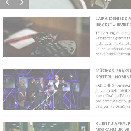
LAIPA IZSNIEDZ 
IERAKSTU IEVIE
Televīzijām, vai pie 
katras fonogrammas i
individuāli, lai vie
un izmantošanas nosa
spēkā būtiskas izmaiņ
MŪZIKAS IERAKS
KRITĒRIJI NOMIN
RADIOHITS nominācijas
janvārim tiek noteikts
apvienība" (LaIPA) a
radiostacijās 2015. 
Latvijas radiostacijā
KLIENTU APKALP
NOSKAŅU UN VEI