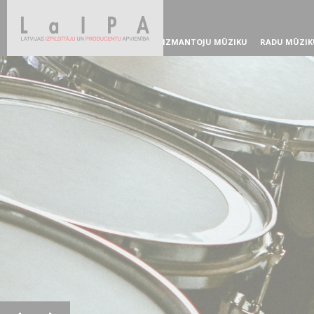
IZMANTOJU MŪZIKU
RADU MŪZIK