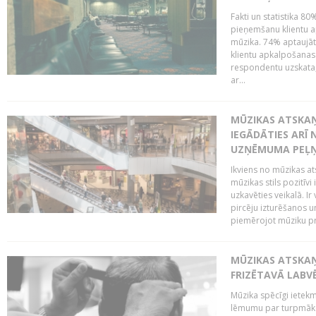
Fakti un statistika 8
pieņemšanu klientu ap
mūzika. 74% aptaujāt
klientu apkalpošanas t
respondentu uzskata,
ar...
MŪZIKAS ATSKAŅ
IEGĀDĀTIES ARĪ
UZŅĒMUMA PEĻ
Ikviens no mūzikas at
mūzikas stils pozitīvi
uzkavēties veikalā. Ir
pircēju izturēšanos u
piemērojot mūziku pro
MŪZIKAS ATSKA
FRIZĒTAVĀ LABV
Mūzika spēcīgi ietek
lēmumu par turpmāko