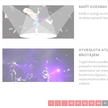
RADĪT DZIESMAS
Kādēļ ir svarīgi, ka m
ieraksta tapšanā? No
ATVIEGLOTA AT
RĪKOTĀJIEM
Tagad ikviens pasāku
pieejamo tiešsaistes
saņemšanai var iesnie
beztermiņa līgumus, g
nepieciešamas tikai 
uzlabot...
«
1
..
40
41
42
43
44
45