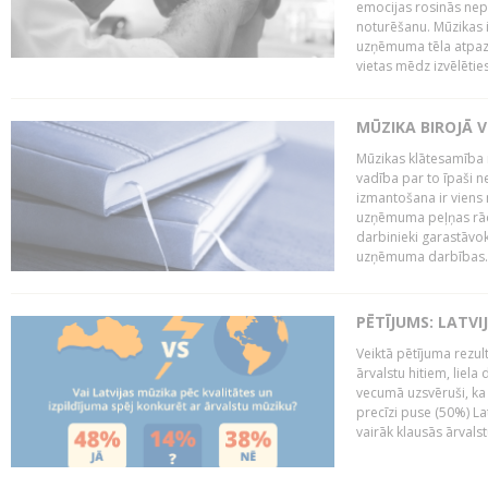
emocijas rosinās nepa
noturēšanu. Mūzikas i
uzņēmuma tēla atpazī
vietas mēdz izvēlēties
MŪZIKA BIROJĀ V
Mūzikas klātesamība
vadība par to īpaši 
izmantošana ir viens 
uzņēmuma peļņas rādī
darbinieki garastāvo
uzņēmuma darbības..
PĒTĪJUMS: LATVI
Veiktā pētījuma rezult
ārvalstu hitiem, liela
vecumā uzsvēruši, ka 
precīzi puse (50%) La
vairāk klausās ārvalst