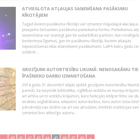
ATVIEGLOTA ATĻAUJAS SAŅEMŠANA PASĀKUMU
RĪKOTĀJIEM
Tagad ikviens pasākuma rīkotājs var izmantot mājaslapā ww.laipa.
pieejamo tiešsaistes pasākuma pieteikuma formu. Pieteikumus atļ
saņemšanai var iesniegt gan tie sadarbības partneri, kuri noslēguš
beztermiņa līgumus, gan tie pasākumu rīkotāji, kuriem atļaujas
nepieciešamas tikai atsevišķiem pasākumiem. LaIPA katru gadu ce
uzlabot...
GROZĪJUMI AUTORTIESĪBU LIKUMĀ: NENOSAKĀMU TIE
ĪPAŠNIEKU DARBU IZMANTOŠANA
2014.gada 31.decembrī stājās spēkā grozījumi Autortiesību likumā
paredz, ka turpmāk bibliotēku, izglītības iestāžu un muzeju krājum
arī arhīvu un to iestāžu krājumos, kuru funkcijās ietilpst filmu vai s
ierakstu saglabāšana, iekļautos autordarbus, kuru autori (viņu ties
pārņēmēji) nav zināmi vai arī nav atrodami, minētās institūcijas var
izmantot bez attiecīgo autoru...
..
40
41
42
43
44
45
46
47
48
»