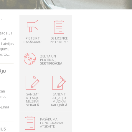
:
gada 31.
entu
PIETEIKT
DJ LICENCE
PASĀKUMU
PIETEIKUMS
Latvijas
ņojumu
 to...
ZELTA UN
PLATĪNA
SERTIFIKĀCIJA
ĀJU
kan
SAŅEMT
SAŅEMT
anot
ATĻAUJU
ATĻAUJU
MŪZIKAI
MŪZIKAI
VEIKALĀ
KAFEJNĪCĀ
nojumā
PASĀKUMA
FONOGRAMMU
ATSKAITE
JUS