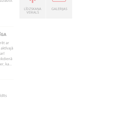
 uzlabot
LĪDZSKAŅA
GALERIJAS
VEIKALS
ĪGA
rēt ar
 aktīvajā
arī
 ikdienā
r, ka...
ldīts