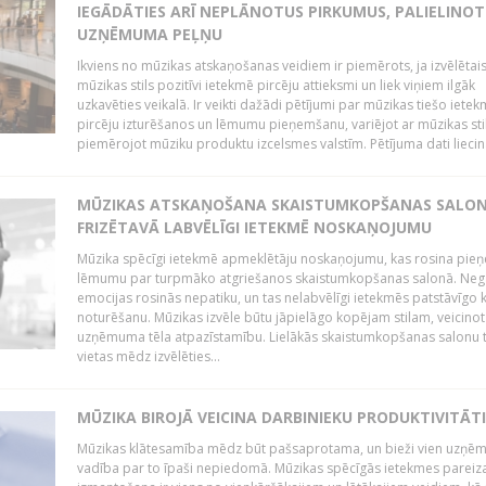
IEGĀDĀTIES ARĪ NEPLĀNOTUS PIRKUMUS, PALIELINOT
UZŅĒMUMA PEĻŅU
Ikviens no mūzikas atskaņošanas veidiem ir piemērots, ja izvēlētai
mūzikas stils pozitīvi ietekmē pircēju attieksmi un liek viņiem ilgāk
uzkavēties veikalā. Ir veikti dažādi pētījumi par mūzikas tiešo ietek
pircēju izturēšanos un lēmumu pieņemšanu, variējot ar mūzikas sti
piemērojot mūziku produktu izcelsmes valstīm. Pētījuma dati liecina
MŪZIKAS ATSKAŅOŠANA SKAISTUMKOPŠANAS SALO
FRIZĒTAVĀ LABVĒLĪGI IETEKMĒ NOSKAŅOJUMU
Mūzika spēcīgi ietekmē apmeklētāju noskaņojumu, kas rosina pie
lēmumu par turpmāko atgriešanos skaistumkopšanas salonā. Neg
emocijas rosinās nepatiku, un tas nelabvēlīgi ietekmēs patstāvīgo k
noturēšanu. Mūzikas izvēle būtu jāpielāgo kopējam stilam, veicinot
uzņēmuma tēla atpazīstamību. Lielākās skaistumkopšanas salonu t
vietas mēdz izvēlēties...
MŪZIKA BIROJĀ VEICINA DARBINIEKU PRODUKTIVITĀTI
Mūzikas klātesamība mēdz būt pašsaprotama, un bieži vien uzņ
vadība par to īpaši nepiedomā. Mūzikas spēcīgās ietekmes pareiz