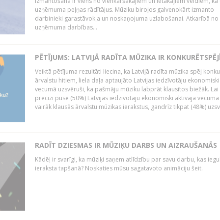
izmantošana ir viens no vienkāršākajiem un lētākajiem veidiem, kā
uzņēmuma peļņas rādītājus. Mūziku birojos galvenokārt izmanto
darbinieki garastāvokļa un noskaņojuma uzlabošanai. Atkarībā no
uzņēmuma darbības...
PĒTĪJUMS: LATVIJĀ RADĪTA MŪZIKA IR KONKURĒTSPĒJ
Veiktā pētījuma rezultāti liecina, ka Latvijā radīta mūzika spēj konku
ārvalstu hitiem, liela daļa aptaujāto Latvijas iedzīvotāju ekonomiski
vecumā uzsvēruši, ka pašmāju mūziku labprāt klausītos biežāk. Lai 
precīzi puse (50%) Latvijas iedzīvotāju ekonomiski aktīvajā vecumā
vairāk klausās ārvalstu mūzikas ierakstus, gandrīz tikpat (48%) uzsve
RADĪT DZIESMAS IR MŪZIĶU DARBS UN AIZRAUŠANĀS
Kādēļ ir svarīgi, ka mūziķi saņem atlīdzību par savu darbu, kas iegu
ieraksta tapšanā? Noskaties mūsu sagatavoto animāciju šeit.