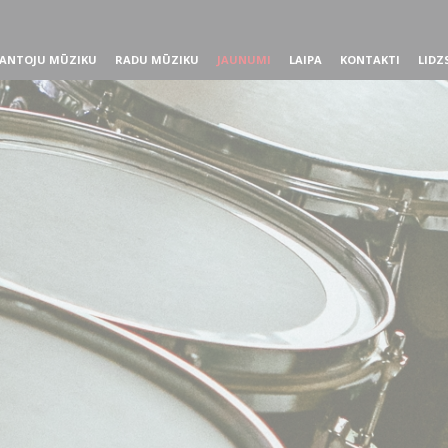
ANTOJU MŪZIKU
RADU MŪZIKU
JAUNUMI
LAIPA
KONTAKTI
LIDZ