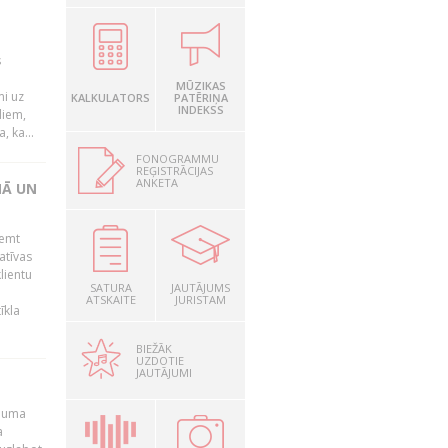
s
MŪZIKAS
mi uz
KALKULATORS
PATĒRIŅA
INDEKSS
liem,
, ka...
FONOGRAMMU
REĢISTRĀCIJAS
ANKETA
NĀ UN
ņemt
atīvas
lientu
SATURA
JAUTĀJUMS
ATSKAITE
JURISTAM
īkla
BIEŽĀK
UZDOTIE
JAUTĀJUMI
ēmuma
a