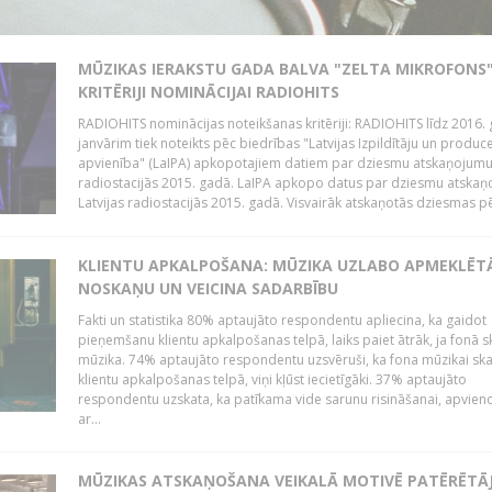
MŪZIKAS IERAKSTU GADA BALVA "ZELTA MIKROFONS"
KRITĒRIJI NOMINĀCIJAI RADIOHITS
RADIOHITS nominācijas noteikšanas kritēriji: RADIOHITS līdz 2016. 
janvārim tiek noteikts pēc biedrības "Latvijas Izpildītāju un produc
apvienība" (LaIPA) apkopotajiem datiem par dziesmu atskaņojumu 
radiostacijās 2015. gadā. LaIPA apkopo datus par dziesmu atska
Latvijas radiostacijās 2015. gadā. Visvairāk atskaņotās dziesmas pēc
KLIENTU APKALPOŠANA: MŪZIKA UZLABO APMEKLĒT
NOSKAŅU UN VEICINA SADARBĪBU
Fakti un statistika 80% aptaujāto respondentu apliecina, ka gaidot
pieņemšanu klientu apkalpošanas telpā, laiks paiet ātrāk, ja fonā s
mūzika. 74% aptaujāto respondentu uzsvēruši, ka fona mūzikai sk
klientu apkalpošanas telpā, viņi kļūst iecietīgāki. 37% aptaujāto
respondentu uzskata, ka patīkama vide sarunu risināšanai, apvie
ar...
MŪZIKAS ATSKAŅOŠANA VEIKALĀ MOTIVĒ PATĒRĒTĀ