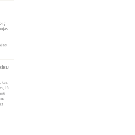
org
aujas
i
nšas
SĪBU
, kas
os, kā
kaņu
ību
ēs