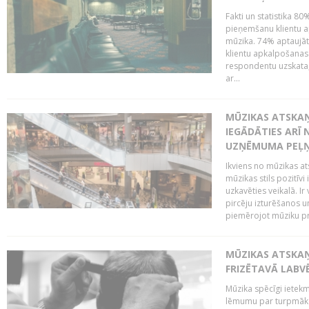
Fakti un statistika 8
pieņemšanu klientu ap
mūzika. 74% aptaujāt
klientu apkalpošanas t
respondentu uzskata,
ar...
MŪZIKAS ATSKAŅ
IEGĀDĀTIES ARĪ
UZŅĒMUMA PEĻ
Ikviens no mūzikas at
mūzikas stils pozitīvi
uzkavēties veikalā. Ir
pircēju izturēšanos u
piemērojot mūziku pro
MŪZIKAS ATSKA
FRIZĒTAVĀ LABV
Mūzika spēcīgi ietek
lēmumu par turpmāko