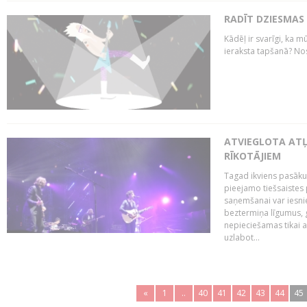
RADĪT DZIESMAS
Kādēļ ir svarīgi, ka m
ieraksta tapšanā? No
ATVIEGLOTA AT
RĪKOTĀJIEM
Tagad ikviens pasāku
pieejamo tiešsaistes
saņemšanai var iesnie
beztermiņa līgumus, g
nepieciešamas tikai 
uzlabot...
«
1
..
40
41
42
43
44
45