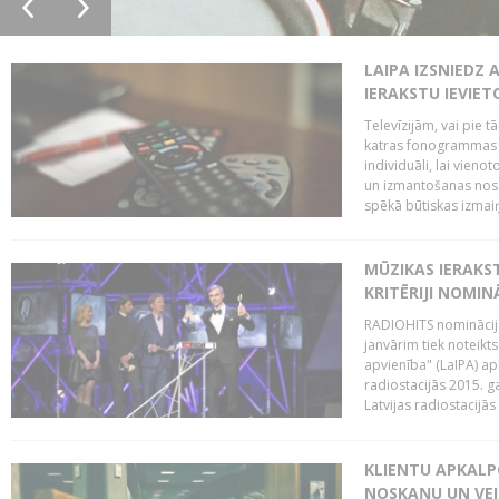
LAIPA IZSNIEDZ 
IERAKSTU IEVIE
Televīzijām, vai pie 
katras fonogrammas i
individuāli, lai vie
un izmantošanas nosa
spēkā būtiskas izmaiņ
MŪZIKAS IERAKS
KRITĒRIJI NOMIN
RADIOHITS nominācijas
janvārim tiek noteikts
apvienība" (LaIPA) a
radiostacijās 2015. 
Latvijas radiostacijā
KLIENTU APKALP
NOSKAŅU UN VEI