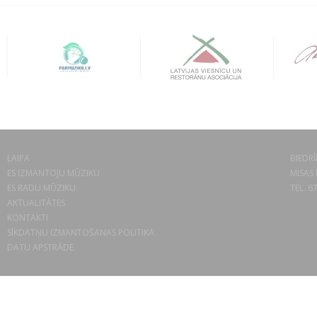
LAIPA
BIEDRĪ
ES IZMANTOJU MŪZIKU
MISAS 
ES RADU MŪZIKU
TEL. 6
AKTUALITĀTES
KONTAKTI
SĪKDATŅU IZMANTOŠANAS POLITIKA
DATU APSTRĀDE