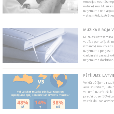
emocijas rosinās nepa
noturēšanu. Mūzikas i
uzņēmuma tēla atpazī
vietas mēdz izvēlēties
MŪZIKA BIROJĀ V
Mūzikas klātesamība
vadība par to īpaši 
izmantošana ir viens 
uzņēmuma peļņas rādī
darbinieki garastāvo
uzņēmuma darbības..
PĒTĪJUMS: LATVI
Veiktā pētījuma rezult
ārvalstu hitiem, liela
vecumā uzsvēruši, ka 
precīzi puse (50%) La
vairāk klausās ārvalst