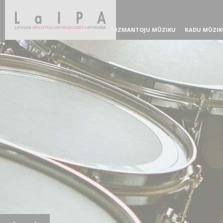
IZMANTOJU MŪZIKU
RADU MŪZIK