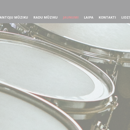
ANTOJU MŪZIKU
RADU MŪZIKU
JAUNUMI
LAIPA
KONTAKTI
LIDZ