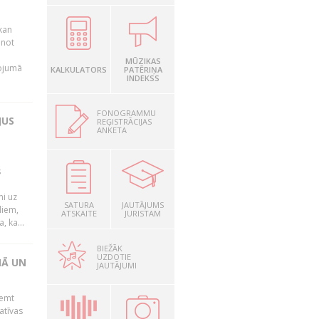
kan
anot
MŪZIKAS
nojumā
KALKULATORS
PATĒRIŅA
INDEKSS
FONOGRAMMU
JUS
REĢISTRĀCIJAS
ANKETA
s
mi uz
SATURA
JAUTĀJUMS
liem,
ATSKAITE
JURISTAM
, ka...
BIEŽĀK
UZDOTIE
NĀ UN
JAUTĀJUMI
ņemt
atīvas