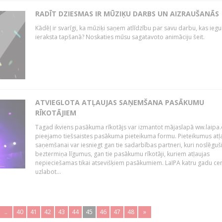
RADĪT DZIESMAS IR MŪZIĶU DARBS UN AIZRAUŠANĀS
Kādēļ ir svarīgi, ka mūziķi saņem atlīdzību par savu darbu, kas iegu
ieraksta tapšanā? Noskaties mūsu sagatavoto animāciju šeit.
ATVIEGLOTA ATĻAUJAS SAŅEMŠANA PASĀKUMU
RĪKOTĀJIEM
Tagad ikviens pasākuma rīkotājs var izmantot mājaslapā ww.laipa.
pieejamo tiešsaistes pasākuma pieteikuma formu. Pieteikumus atļ
saņemšanai var iesniegt gan tie sadarbības partneri, kuri noslēguš
beztermiņa līgumus, gan tie pasākumu rīkotāji, kuriem atļaujas
nepieciešamas tikai atsevišķiem pasākumiem. LaIPA katru gadu ce
uzlabot...
..
40
41
42
43
44
45
46
47
48
»