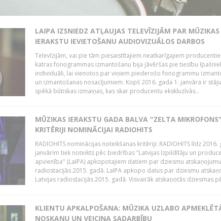
LAIPA IZSNIEDZ ATĻAUJAS TELEVĪZIJĀM PAR MŪZIKAS
IERAKSTU IEVIETOŠANU AUDIOVIZUĀLOS DARBOS
Televīzijām, vai pie tām piesaistītajiem neatkarīgajiem producenti
katras fonogrammas izmantošanu bija jāvēršas pie tiesību īpašni
individuāli, lai vienotos par viņiem piederošo fonogrammu izman
un izmantošanas nosacījumiem. Kopš 2016. gada 1. janvāra ir stāj
spēkā būtiskas izmaiņas, kas skar producentu ekskluzīvās...
MŪZIKAS IERAKSTU GADA BALVA "ZELTA MIKROFONS"
KRITĒRIJI NOMINĀCIJAI RADIOHITS
RADIOHITS nominācijas noteikšanas kritēriji: RADIOHITS līdz 2016. 
janvārim tiek noteikts pēc biedrības "Latvijas Izpildītāju un produc
apvienība" (LaIPA) apkopotajiem datiem par dziesmu atskaņojumu 
radiostacijās 2015. gadā. LaIPA apkopo datus par dziesmu atska
Latvijas radiostacijās 2015. gadā. Visvairāk atskaņotās dziesmas pēc
KLIENTU APKALPOŠANA: MŪZIKA UZLABO APMEKLĒT
NOSKAŅU UN VEICINA SADARBĪBU