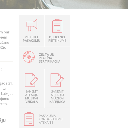
em par
ekiem
PIETEIKT
DJ LICENCE
PASĀKUMU
PIETEIKUMS
tošanu
ušās
ZELTA UN
PLATĪNA
SERTIFIKĀCIJA
:
gada 31.
entu
SAŅEMT
SAŅEMT
Latvijas
ATĻAUJU
ATĻAUJU
MŪZIKAI
MŪZIKAI
ņojumu
VEIKALĀ
KAFEJNĪCĀ
 to...
PASĀKUMA
FONOGRAMMU
ĀJU
ATSKAITE