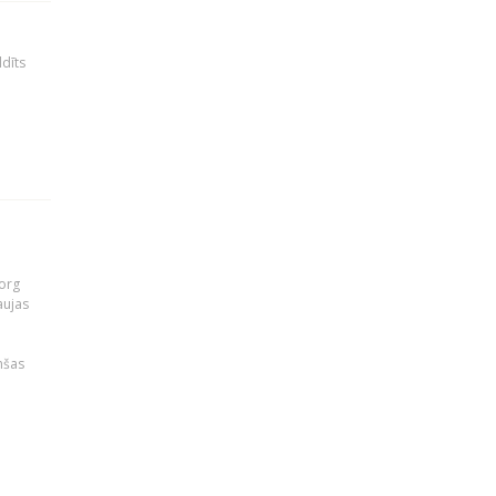
ldīts
org
aujas
i
nšas