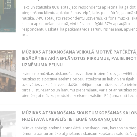
Fakti un statistika 80% aptaujāto respondentu apliecina, ka gaidot
pieņemšanu klientu apkalpošanas telpā, laiks paiet ātrāk, ja fonā s
mūzika. 74% aptaujāto respondentu uzsvēruši, ka fona mūzikai sk
klientu apkalpošanas telpā, viņi kļūst iecietīgāki. 37% aptaujāto
respondentu uzskata, ka patīkama vide sarunu risināšanai, apvie
ar...
MŪZIKAS ATSKAŅOŠANA VEIKALĀ MOTIVĒ PATĒRĒTĀ
IEGĀDĀTIES ARĪ NEPLĀNOTUS PIRKUMUS, PALIELINOT
UZŅĒMUMA PEĻŅU
Ikviens no mūzikas atskaņošanas veidiem ir piemērots, ja izvēlētai
mūzikas stils pozitīvi ietekmē pircēju attieksmi un liek viņiem ilgāk
uzkavēties veikalā. Ir veikti dažādi pētījumi par mūzikas tiešo ietek
pircēju izturēšanos un lēmumu pieņemšanu, variējot ar mūzikas sti
piemērojot mūziku produktu izcelsmes valstīm. Pētījuma dati liecina
MŪZIKAS ATSKAŅOŠANA SKAISTUMKOPŠANAS SALO
FRIZĒTAVĀ LABVĒLĪGI IETEKMĒ NOSKAŅOJUMU
Mūzika spēcīgi ietekmē apmeklētāju noskaņojumu, kas rosina pie
lēmumu par turpmāko atgriešanos skaistumkopšanas salonā. Neg