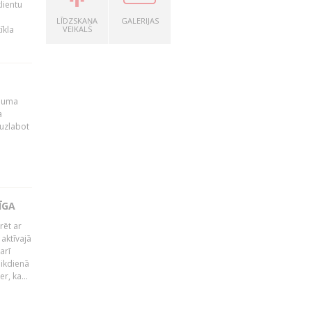
lientu
LĪDZSKAŅA
GALERIJAS
īkla
VEIKALS
ēmuma
a
 uzlabot
ĪGA
rēt ar
 aktīvajā
arī
 ikdienā
r, ka...