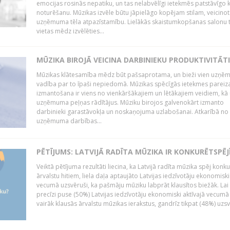
emocijas rosinās nepatiku, un tas nelabvēlīgi ietekmēs patstāvīgo k
noturēšanu. Mūzikas izvēle būtu jāpielāgo kopējam stilam, veicinot
uzņēmuma tēla atpazīstamību. Lielākās skaistumkopšanas salonu t
vietas mēdz izvēlēties...
MŪZIKA BIROJĀ VEICINA DARBINIEKU PRODUKTIVITĀTI
Mūzikas klātesamība mēdz būt pašsaprotama, un bieži vien uzņ
vadība par to īpaši nepiedomā. Mūzikas spēcīgās ietekmes pareiz
izmantošana ir viens no vienkāršākajiem un lētākajiem veidiem, kā
uzņēmuma peļņas rādītājus. Mūziku birojos galvenokārt izmanto
darbinieki garastāvokļa un noskaņojuma uzlabošanai. Atkarībā no
uzņēmuma darbības...
PĒTĪJUMS: LATVIJĀ RADĪTA MŪZIKA IR KONKURĒTSPĒJ
Veiktā pētījuma rezultāti liecina, ka Latvijā radīta mūzika spēj konku
ārvalstu hitiem, liela daļa aptaujāto Latvijas iedzīvotāju ekonomiski
vecumā uzsvēruši, ka pašmāju mūziku labprāt klausītos biežāk. Lai 
precīzi puse (50%) Latvijas iedzīvotāju ekonomiski aktīvajā vecumā
vairāk klausās ārvalstu mūzikas ierakstus, gandrīz tikpat (48%) uzsve