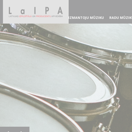
IZMANTOJU MŪZIKU
RADU MŪZIK