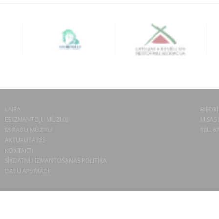
LAIPA
BIEDRĪ
ES IZMANTOJU MŪZIKU
MISAS 
ES RADU MŪZIKU
TEL. 6
AKTUALITĀTES
KONTAKTI
SĪKDATŅU IZMANTOŠANAS POLITIKA
DATU APSTRĀDE