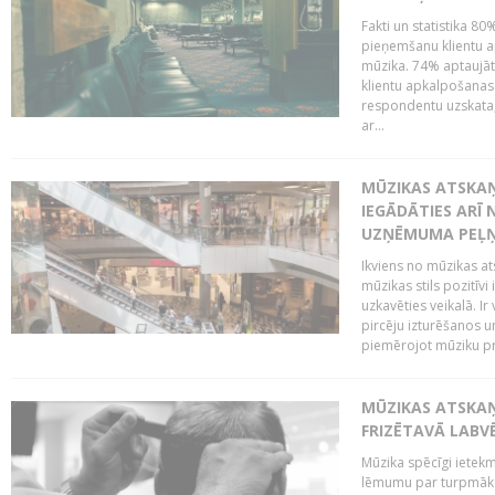
Fakti un statistika 8
pieņemšanu klientu ap
mūzika. 74% aptaujāt
klientu apkalpošanas t
respondentu uzskata,
ar...
MŪZIKAS ATSKAŅ
IEGĀDĀTIES ARĪ
UZŅĒMUMA PEĻ
Ikviens no mūzikas at
mūzikas stils pozitīvi
uzkavēties veikalā. Ir
pircēju izturēšanos u
piemērojot mūziku pro
MŪZIKAS ATSKA
FRIZĒTAVĀ LABV
Mūzika spēcīgi ietek
lēmumu par turpmāko