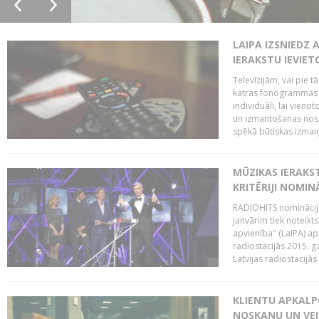
LAIPA IZSNIEDZ 
IERAKSTU IEVIE
Televīzijām, vai pie 
katras fonogrammas i
individuāli, lai vie
un izmantošanas nosa
spēkā būtiskas izmaiņ
MŪZIKAS IERAKS
KRITĒRIJI NOMIN
RADIOHITS nominācijas
janvārim tiek noteikts
apvienība" (LaIPA) a
radiostacijās 2015. 
Latvijas radiostacijā
KLIENTU APKALP
NOSKAŅU UN VEI