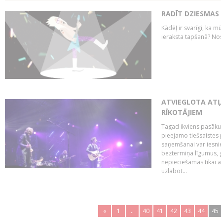
RADĪT DZIESMAS
Kādēļ ir svarīgi, ka m
ieraksta tapšanā? No
ATVIEGLOTA AT
RĪKOTĀJIEM
Tagad ikviens pasāku
pieejamo tiešsaistes
saņemšanai var iesnie
beztermiņa līgumus, g
nepieciešamas tikai 
uzlabot...
«
1
..
40
41
42
43
44
45