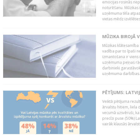
emocijas rosinās nepa
noturēšanu. Mūzikas i
uzņēmuma tēla atpazī
vietas mēdz izvēlēties
MŪZIKA BIROJĀ V
Mūzikas klātesamība
vadība par to īpaši 
izmantošana ir viens 
uzņēmuma peļņas rādī
darbinieki garastāvo
uzņēmuma darbības..
PĒTĪJUMS: LATVI
Veiktā pētījuma rezult
ārvalstu hitiem, liela
vecumā uzsvēruši, ka 
precīzi puse (50%) La
vairāk klausās ārvalst