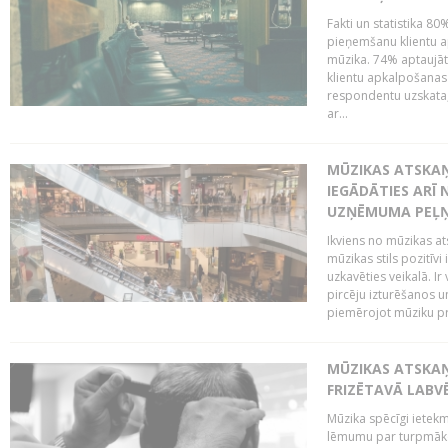
Fakti un statistika 8
pieņemšanu klientu ap
mūzika. 74% aptaujāt
klientu apkalpošanas t
respondentu uzskata,
ar...
MŪZIKAS ATSKAŅ
IEGĀDĀTIES ARĪ
UZŅĒMUMA PEĻ
Ikviens no mūzikas at
mūzikas stils pozitīvi
uzkavēties veikalā. Ir
pircēju izturēšanos u
piemērojot mūziku pro
MŪZIKAS ATSKA
FRIZĒTAVĀ LABV
Mūzika spēcīgi ietek
lēmumu par turpmāko