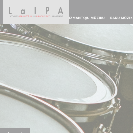
IZMANTOJU MŪZIKU
RADU MŪZIK