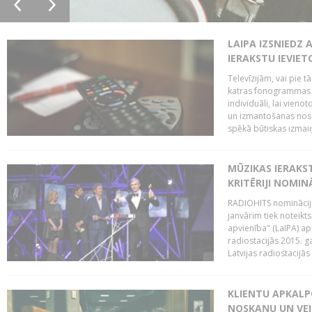
LAIPA IZSNIEDZ 
IERAKSTU IEVIE
Televīzijām, vai pie 
katras fonogrammas i
individuāli, lai vie
un izmantošanas nosa
spēkā būtiskas izmaiņ
MŪZIKAS IERAKS
KRITĒRIJI NOMIN
RADIOHITS nominācijas
janvārim tiek noteikts
apvienība" (LaIPA) a
radiostacijās 2015. 
Latvijas radiostacijā
KLIENTU APKALP
NOSKAŅU UN VEI