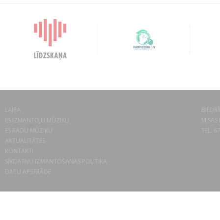
LAIPA
BIEDRĪ
ES IZMANTOJU MŪZIKU
MISAS 
ES RADU MŪZIKU
TEL. 6
AKTUALITĀTES
KONTAKTI
SĪKDATŅU IZMANTOŠANAS POLITIKA
DATU APSTRĀDE