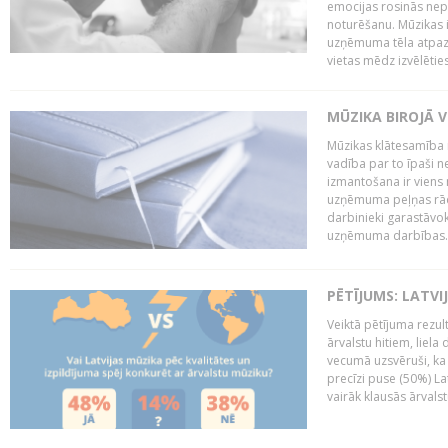
emocijas rosinās nepa
noturēšanu. Mūzikas i
uzņēmuma tēla atpazī
vietas mēdz izvēlēties
MŪZIKA BIROJĀ V
Mūzikas klātesamība
vadība par to īpaši 
izmantošana ir viens 
uzņēmuma peļņas rādī
darbinieki garastāvo
uzņēmuma darbības..
PĒTĪJUMS: LATVI
Veiktā pētījuma rezult
ārvalstu hitiem, liela
vecumā uzsvēruši, ka 
precīzi puse (50%) La
vairāk klausās ārvalst