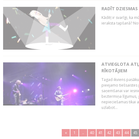
RADĪT DZIESMAS
Kādēļ ir svarīgi, ka m
ieraksta tapšanā? No
ATVIEGLOTA AT
RĪKOTĀJIEM
Tagad ikviens pasāku
pieejamo tiešsaistes
saņemšanai var iesnie
beztermiņa līgumus, g
nepieciešamas tikai 
uzlabot...
«
1
..
40
41
42
43
44
45