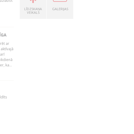
 uzlabot
LĪDZSKAŅA
GALERIJAS
VEIKALS
ĪGA
rēt ar
 aktīvajā
arī
 ikdienā
r, ka...
ldīts