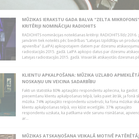
MŪZIKAS IERAKSTU GADA BALVA "ZELTA MIKROFONS"
KRITĒRIJI NOMINĀCIJAI RADIOHITS
RADIOHITS nominācijas noteikšanas kritēriji: RADIOHITS līdz 2016. 
janvārim tiek noteikts pēc biedrības "Latvijas Izpildītāju un produc
apvienība" (LaIPA) apkopotajiem datiem par dziesmu atskaņojumu 
radiostacijās 2015. gadā. LaIPA apkopo datus par dziesmu atska
Latvijas radiostacijās 2015. gadā. Visvairāk atskaņotās dziesmas pēc
KLIENTU APKALPOŠANA: MŪZIKA UZLABO APMEKLĒT
NOSKAŅU UN VEICINA SADARBĪBU
Fakti un statistika 80% aptaujāto respondentu apliecina, ka gaidot
pieņemšanu klientu apkalpošanas telpā, laiks paiet ātrāk, ja fonā s
mūzika. 74% aptaujāto respondentu uzsvēruši, ka fona mūzikai sk
klientu apkalpošanas telpā, viņi kļūst iecietīgāki. 37% aptaujāto
respondentu uzskata, ka patīkama vide sarunu risināšanai, apvie
ar...
MŪZIKAS ATSKAŅOŠANA VEIKALĀ MOTIVĒ PATĒRĒTĀ