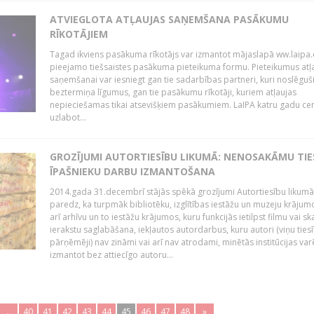
ATVIEGLOTA ATĻAUJAS SAŅEMŠANA PASĀKUMU
RĪKOTĀJIEM
Tagad ikviens pasākuma rīkotājs var izmantot mājaslapā ww.laipa.
pieejamo tiešsaistes pasākuma pieteikuma formu. Pieteikumus atļ
saņemšanai var iesniegt gan tie sadarbības partneri, kuri noslēguš
beztermiņa līgumus, gan tie pasākumu rīkotāji, kuriem atļaujas
nepieciešamas tikai atsevišķiem pasākumiem. LaIPA katru gadu ce
uzlabot...
GROZĪJUMI AUTORTIESĪBU LIKUMĀ: NENOSAKĀMU TIE
ĪPAŠNIEKU DARBU IZMANTOŠANA
2014.gada 31.decembrī stājās spēkā grozījumi Autortiesību likumā
paredz, ka turpmāk bibliotēku, izglītības iestāžu un muzeju krājum
arī arhīvu un to iestāžu krājumos, kuru funkcijās ietilpst filmu vai s
ierakstu saglabāšana, iekļautos autordarbus, kuru autori (viņu ties
pārņēmēji) nav zināmi vai arī nav atrodami, minētās institūcijas var
izmantot bez attiecīgo autoru...
..
40
41
42
43
44
45
46
47
48
»