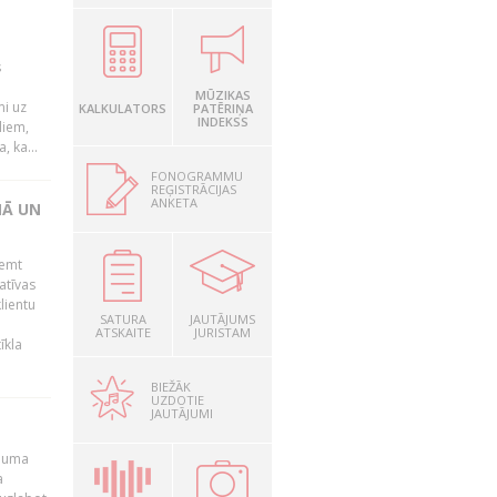
s
MŪZIKAS
mi uz
KALKULATORS
PATĒRIŅA
INDEKSS
liem,
, ka...
FONOGRAMMU
REĢISTRĀCIJAS
ANKETA
NĀ UN
ņemt
atīvas
lientu
SATURA
JAUTĀJUMS
ATSKAITE
JURISTAM
īkla
BIEŽĀK
UZDOTIE
JAUTĀJUMI
ēmuma
a