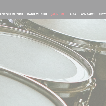
ANTOJU MŪZIKU
RADU MŪZIKU
JAUNUMI
LAIPA
KONTAKTI
LIDZ