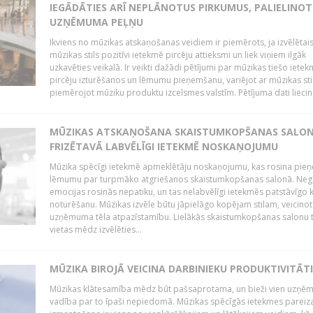
IEGĀDĀTIES ARĪ NEPLĀNOTUS PIRKUMUS, PALIELINOT
UZŅĒMUMA PEĻŅU
Ikviens no mūzikas atskaņošanas veidiem ir piemērots, ja izvēlētai
mūzikas stils pozitīvi ietekmē pircēju attieksmi un liek viņiem ilgāk
uzkavēties veikalā. Ir veikti dažādi pētījumi par mūzikas tiešo ietek
pircēju izturēšanos un lēmumu pieņemšanu, variējot ar mūzikas sti
piemērojot mūziku produktu izcelsmes valstīm. Pētījuma dati liecina
MŪZIKAS ATSKAŅOŠANA SKAISTUMKOPŠANAS SALO
FRIZĒTAVĀ LABVĒLĪGI IETEKMĒ NOSKAŅOJUMU
Mūzika spēcīgi ietekmē apmeklētāju noskaņojumu, kas rosina pie
lēmumu par turpmāko atgriešanos skaistumkopšanas salonā. Neg
emocijas rosinās nepatiku, un tas nelabvēlīgi ietekmēs patstāvīgo k
noturēšanu. Mūzikas izvēle būtu jāpielāgo kopējam stilam, veicinot
uzņēmuma tēla atpazīstamību. Lielākās skaistumkopšanas salonu t
vietas mēdz izvēlēties...
MŪZIKA BIROJĀ VEICINA DARBINIEKU PRODUKTIVITĀTI
Mūzikas klātesamība mēdz būt pašsaprotama, un bieži vien uzņ
vadība par to īpaši nepiedomā. Mūzikas spēcīgās ietekmes pareiz