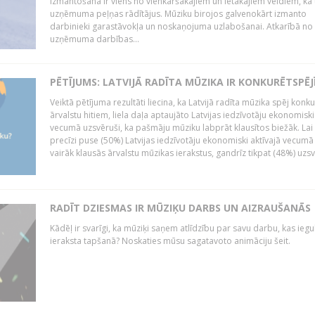
izmantošana ir viens no vienkāršākajiem un lētākajiem veidiem, kā
uzņēmuma peļņas rādītājus. Mūziku birojos galvenokārt izmanto
darbinieki garastāvokļa un noskaņojuma uzlabošanai. Atkarībā no
uzņēmuma darbības...
PĒTĪJUMS: LATVIJĀ RADĪTA MŪZIKA IR KONKURĒTSPĒJ
Veiktā pētījuma rezultāti liecina, ka Latvijā radīta mūzika spēj konku
ārvalstu hitiem, liela daļa aptaujāto Latvijas iedzīvotāju ekonomiski
vecumā uzsvēruši, ka pašmāju mūziku labprāt klausītos biežāk. Lai 
precīzi puse (50%) Latvijas iedzīvotāju ekonomiski aktīvajā vecumā
vairāk klausās ārvalstu mūzikas ierakstus, gandrīz tikpat (48%) uzsve
RADĪT DZIESMAS IR MŪZIĶU DARBS UN AIZRAUŠANĀS
Kādēļ ir svarīgi, ka mūziķi saņem atlīdzību par savu darbu, kas iegu
ieraksta tapšanā? Noskaties mūsu sagatavoto animāciju šeit.