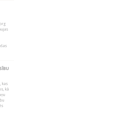
org
aujas
i
nšas
SĪBU
, kas
os, kā
kaņu
ību
ēs