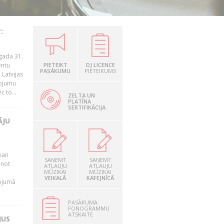
:
gada 31.
entu
PIETEIKT
DJ LICENCE
PASĀKUMU
PIETEIKUMS
Latvijas
ņojumu
 to...
ZELTA UN
PLATĪNA
SERTIFIKĀCIJA
ĀJU
kan
SAŅEMT
SAŅEMT
anot
ATĻAUJU
ATĻAUJU
MŪZIKAI
MŪZIKAI
VEIKALĀ
KAFEJNĪCĀ
nojumā
PASĀKUMA
FONOGRAMMU
ATSKAITE
JUS