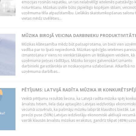
emocijas rosinās nepatiku, un tas nelabvēlīgi ietekmēs patstāvīgo k
noturēšanu. Mūzikas izvēle būtu jāpielāgo kopējam stilam, veicinot
uzņēmuma tēla atpazīstamību. Lielākās skaistumkopšanas salonu t
vietas mēdz izvēlēties...
MŪZIKA BIROJĀ VEICINA DARBINIEKU PRODUKTIVITĀTI
Mūzikas klātesamība mēdz būt pašsaprotama, un bieži vien uzņ
vadība par to īpaši nepiedomā. Mūzikas spēcīgās ietekmes pareiz
izmantošana ir viens no vienkāršākajiem un lētākajiem veidiem, kā
uzņēmuma peļņas rādītājus. Mūziku birojos galvenokārt izmanto
darbinieki garastāvokļa un noskaņojuma uzlabošanai. Atkarībā no
uzņēmuma darbības...
PĒTĪJUMS: LATVIJĀ RADĪTA MŪZIKA IR KONKURĒTSPĒJ
Veiktā pētījuma rezultāti liecina, ka Latvijā radīta mūzika spēj konku
ārvalstu hitiem, liela daļa aptaujāto Latvijas iedzīvotāju ekonomiski
vecumā uzsvēruši, ka pašmāju mūziku labprāt klausītos biežāk. Lai 
precīzi puse (50%) Latvijas iedzīvotāju ekonomiski aktīvajā vecumā
vairāk klausās ārvalstu mūzikas ierakstus, gandrīz tikpat (48%) uzsve