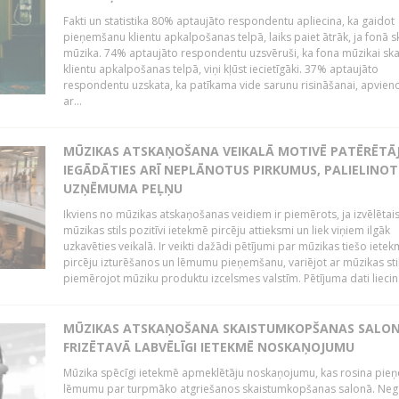
Fakti un statistika 80% aptaujāto respondentu apliecina, ka gaidot
pieņemšanu klientu apkalpošanas telpā, laiks paiet ātrāk, ja fonā s
mūzika. 74% aptaujāto respondentu uzsvēruši, ka fona mūzikai sk
klientu apkalpošanas telpā, viņi kļūst iecietīgāki. 37% aptaujāto
respondentu uzskata, ka patīkama vide sarunu risināšanai, apvie
ar...
MŪZIKAS ATSKAŅOŠANA VEIKALĀ MOTIVĒ PATĒRĒTĀ
IEGĀDĀTIES ARĪ NEPLĀNOTUS PIRKUMUS, PALIELINOT
UZŅĒMUMA PEĻŅU
Ikviens no mūzikas atskaņošanas veidiem ir piemērots, ja izvēlētai
mūzikas stils pozitīvi ietekmē pircēju attieksmi un liek viņiem ilgāk
uzkavēties veikalā. Ir veikti dažādi pētījumi par mūzikas tiešo ietek
pircēju izturēšanos un lēmumu pieņemšanu, variējot ar mūzikas sti
piemērojot mūziku produktu izcelsmes valstīm. Pētījuma dati liecina
MŪZIKAS ATSKAŅOŠANA SKAISTUMKOPŠANAS SALO
FRIZĒTAVĀ LABVĒLĪGI IETEKMĒ NOSKAŅOJUMU
Mūzika spēcīgi ietekmē apmeklētāju noskaņojumu, kas rosina pie
lēmumu par turpmāko atgriešanos skaistumkopšanas salonā. Neg