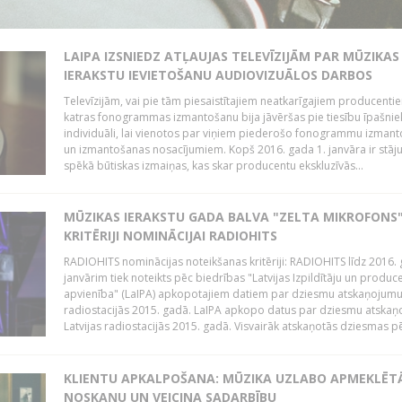
LAIPA IZSNIEDZ ATĻAUJAS TELEVĪZIJĀM PAR MŪZIKAS
IERAKSTU IEVIETOŠANU AUDIOVIZUĀLOS DARBOS
Televīzijām, vai pie tām piesaistītajiem neatkarīgajiem producenti
katras fonogrammas izmantošanu bija jāvēršas pie tiesību īpašni
individuāli, lai vienotos par viņiem piederošo fonogrammu izman
un izmantošanas nosacījumiem. Kopš 2016. gada 1. janvāra ir stāj
spēkā būtiskas izmaiņas, kas skar producentu ekskluzīvās...
MŪZIKAS IERAKSTU GADA BALVA "ZELTA MIKROFONS"
KRITĒRIJI NOMINĀCIJAI RADIOHITS
RADIOHITS nominācijas noteikšanas kritēriji: RADIOHITS līdz 2016. 
janvārim tiek noteikts pēc biedrības "Latvijas Izpildītāju un produc
apvienība" (LaIPA) apkopotajiem datiem par dziesmu atskaņojumu 
radiostacijās 2015. gadā. LaIPA apkopo datus par dziesmu atska
Latvijas radiostacijās 2015. gadā. Visvairāk atskaņotās dziesmas pēc
KLIENTU APKALPOŠANA: MŪZIKA UZLABO APMEKLĒT
NOSKAŅU UN VEICINA SADARBĪBU