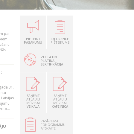
em par
ekiem
PIETEIKT
DJ LICENCE
PASĀKUMU
PIETEIKUMS
tošanu
ušās
ZELTA UN
PLATĪNA
SERTIFIKĀCIJA
:
gada 31.
entu
SAŅEMT
SAŅEMT
Latvijas
ATĻAUJU
ATĻAUJU
MŪZIKAI
MŪZIKAI
ņojumu
VEIKALĀ
KAFEJNĪCĀ
 to...
PASĀKUMA
FONOGRAMMU
ĀJU
ATSKAITE