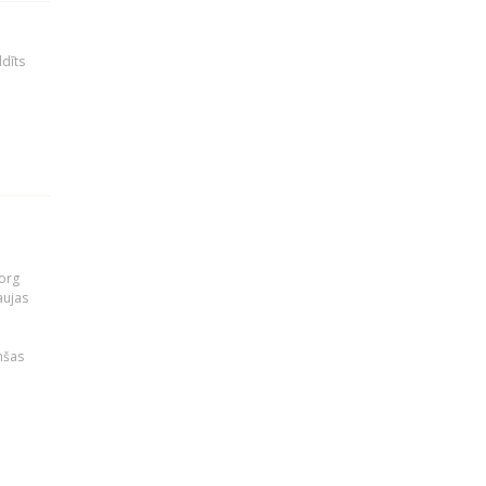
ldīts
org
aujas
i
nšas