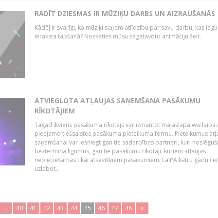
RADĪT DZIESMAS IR MŪZIĶU DARBS UN AIZRAUŠANĀS
Kādēļ ir svarīgi, ka mūziķi saņem atlīdzību par savu darbu, kas iegu
ieraksta tapšanā? Noskaties mūsu sagatavoto animāciju šeit.
ATVIEGLOTA ATĻAUJAS SAŅEMŠANA PASĀKUMU
RĪKOTĀJIEM
Tagad ikviens pasākuma rīkotājs var izmantot mājaslapā ww.laipa.
pieejamo tiešsaistes pasākuma pieteikuma formu. Pieteikumus atļ
saņemšanai var iesniegt gan tie sadarbības partneri, kuri noslēguš
beztermiņa līgumus, gan tie pasākumu rīkotāji, kuriem atļaujas
nepieciešamas tikai atsevišķiem pasākumiem. LaIPA katru gadu ce
uzlabot...
..
40
41
42
43
44
45
46
47
48
»