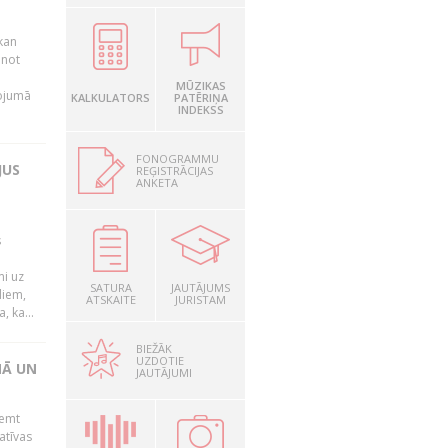
kan
anot
MŪZIKAS
nojumā
KALKULATORS
PATĒRIŅA
INDEKSS
FONOGRAMMU
JUS
REĢISTRĀCIJAS
ANKETA
s
mi uz
SATURA
JAUTĀJUMS
liem,
ATSKAITE
JURISTAM
, ka...
BIEŽĀK
UZDOTIE
NĀ UN
JAUTĀJUMI
ņemt
atīvas