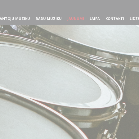
ANTOJU MŪZIKU
RADU MŪZIKU
JAUNUMI
LAIPA
KONTAKTI
LIDZ