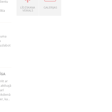
lientu
LĪDZSKAŅA
GALERIJAS
īkla
VEIKALS
ēmuma
a
 uzlabot
ĪGA
rēt ar
 aktīvajā
arī
 ikdienā
r, ka...