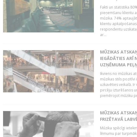
Fakti un statistika 8
pieņemšanu klientu ap
mūzika. 74% aptaujāt
klientu apkalpošanas t
respondentu uzskata,
ar...
MŪZIKAS ATSKAŅ
IEGĀDĀTIES ARĪ
UZŅĒMUMA PEĻ
Ikviens no mūzikas at
mūzikas stils pozitīvi
uzkavēties veikalā. Ir
pircēju izturēšanos u
piemērojot mūziku pro
MŪZIKAS ATSKA
FRIZĒTAVĀ LABV
Mūzika spēcīgi ietek
lēmumu par turpmāko