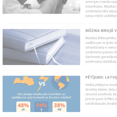
emocijas rosinās nepa
noturēšanu. Mūzikas i
uzņēmuma tēla atpazī
vietas mēdz izvēlēties
MŪZIKA BIROJĀ V
Mūzikas klātesamība
vadība par to īpaši 
izmantošana ir viens 
uzņēmuma peļņas rādī
darbinieki garastāvo
uzņēmuma darbības..
PĒTĪJUMS: LATVI
Veiktā pētījuma rezult
ārvalstu hitiem, liela
vecumā uzsvēruši, ka 
precīzi puse (50%) La
vairāk klausās ārvalst