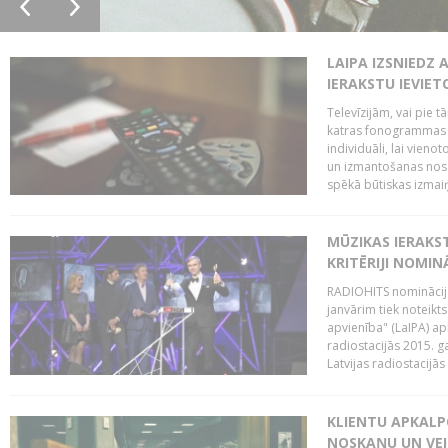
LAIPA IZSNIEDZ 
IERAKSTU IEVIE
Televīzijām, vai pie 
katras fonogrammas i
individuāli, lai vie
un izmantošanas nosa
spēkā būtiskas izmaiņ
MŪZIKAS IERAKS
KRITĒRIJI NOMIN
RADIOHITS nominācijas
janvārim tiek noteikts
apvienība" (LaIPA) a
radiostacijās 2015. 
Latvijas radiostacijā
KLIENTU APKALP
NOSKAŅU UN VEI