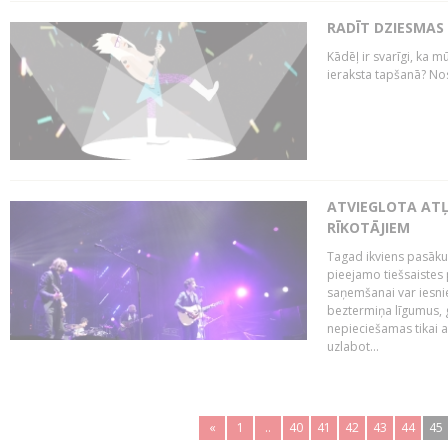
RADĪT DZIESMAS
Kādēļ ir svarīgi, ka m
ieraksta tapšanā? No
ATVIEGLOTA AT
RĪKOTĀJIEM
Tagad ikviens pasāku
pieejamo tiešsaistes
saņemšanai var iesnie
beztermiņa līgumus, g
nepieciešamas tikai 
uzlabot...
«
1
..
40
41
42
43
44
45