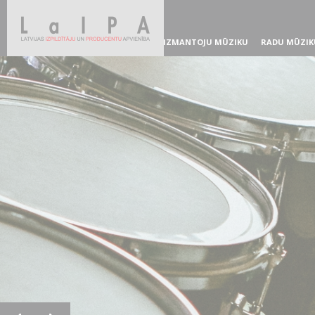
IZMANTOJU MŪZIKU
RADU MŪZIK