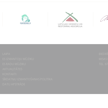
LAIPA
BIEDRĪ
ES IZMANTOJU MŪZIKU
MISAS 
ES RADU MŪZIKU
TEL. 6
AKTUALITĀTES
KONTAKTI
SĪKDATŅU IZMANTOŠANAS POLITIKA
DATU APSTRĀDE