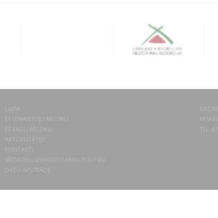
LAIPA
BIEDRĪ
ES IZMANTOJU MŪZIKU
MISAS 
ES RADU MŪZIKU
TEL. 6
AKTUALITĀTES
KONTAKTI
SĪKDATŅU IZMANTOŠANAS POLITIKA
DATU APSTRĀDE