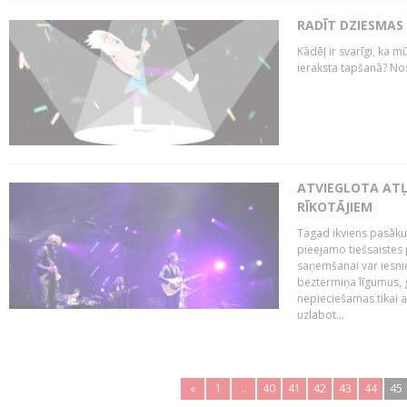
RADĪT DZIESMAS
Kādēļ ir svarīgi, ka m
ieraksta tapšanā? No
ATVIEGLOTA AT
RĪKOTĀJIEM
Tagad ikviens pasāku
pieejamo tiešsaistes
saņemšanai var iesnie
beztermiņa līgumus, g
nepieciešamas tikai 
uzlabot...
«
1
..
40
41
42
43
44
45