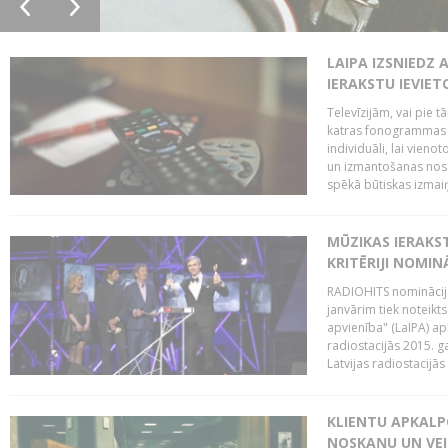
LAIPA IZSNIEDZ 
IERAKSTU IEVIE
Televīzijām, vai pie 
katras fonogrammas i
individuāli, lai vie
un izmantošanas nosa
spēkā būtiskas izmaiņ
MŪZIKAS IERAKS
KRITĒRIJI NOMIN
RADIOHITS nominācijas
janvārim tiek noteikts
apvienība" (LaIPA) a
radiostacijās 2015. 
Latvijas radiostacijā
KLIENTU APKALP
NOSKAŅU UN VEI