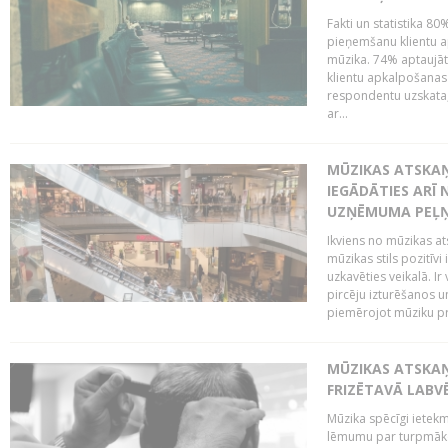
Fakti un statistika 8
pieņemšanu klientu ap
mūzika. 74% aptaujāt
klientu apkalpošanas t
respondentu uzskata,
ar...
MŪZIKAS ATSKAŅ
IEGĀDĀTIES ARĪ
UZŅĒMUMA PEĻ
Ikviens no mūzikas at
mūzikas stils pozitīvi
uzkavēties veikalā. Ir
pircēju izturēšanos u
piemērojot mūziku pro
MŪZIKAS ATSKA
FRIZĒTAVĀ LABV
Mūzika spēcīgi ietek
lēmumu par turpmāko