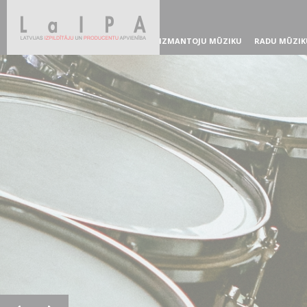
IZMANTOJU MŪZIKU
RADU MŪZIK