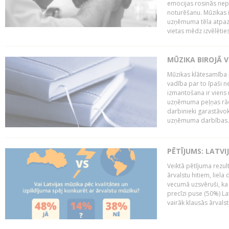
emocijas rosinās nepa
noturēšanu. Mūzikas i
uzņēmuma tēla atpazī
vietas mēdz izvēlēties
MŪZIKA BIROJĀ V
Mūzikas klātesamība
vadība par to īpaši 
izmantošana ir viens 
uzņēmuma peļņas rādī
darbinieki garastāvo
uzņēmuma darbības..
PĒTĪJUMS: LATVI
Veiktā pētījuma rezult
ārvalstu hitiem, liela
vecumā uzsvēruši, ka 
precīzi puse (50%) La
vairāk klausās ārvalst