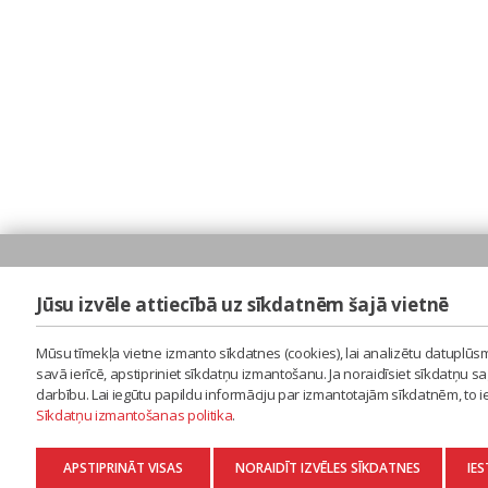
Jūsu izvēle attiecībā uz sīkdatnēm šajā vietnē
Mūsu tīmekļa vietne izmanto sīkdatnes (cookies), lai analizētu datuplūsm
savā ierīcē, apstipriniet sīkdatņu izmantošanu. Ja noraidīsiet sīkdatņu 
darbību. Lai iegūtu papildu informāciju par izmantotajām sīkdatnēm, to 
Sīkdatņu izmantošanas politika
.
APSTIPRINĀT VISAS
NORAIDĪT IZVĒLES SĪKDATNES
IES