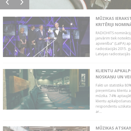
MŪZIKAS IERAKS
KRITĒRIJI NOMIN
RADIOHITS nominācijas
janvārim tiek noteikts
apvienība" (LaIPA) a
radiostacijās 2015. 
Latvijas radiostacijā
KLIENTU APKALP
NOSKAŅU UN VEI
Fakti un statistika 8
pieņemšanu klientu ap
mūzika. 74% aptaujāt
klientu apkalpošanas t
respondentu uzskata,
ar...
MŪZIKAS ATSKAŅ