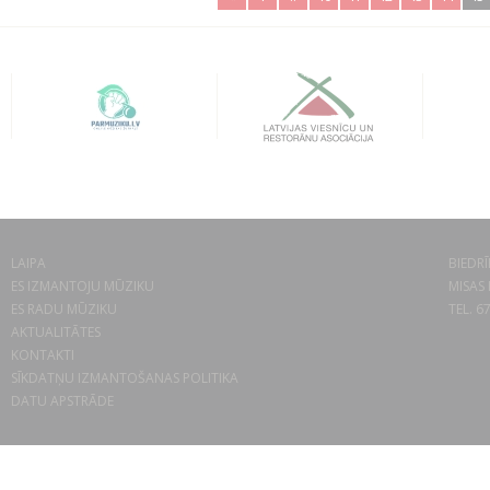
LAIPA
BIEDRĪ
ES IZMANTOJU MŪZIKU
MISAS 
ES RADU MŪZIKU
TEL. 6
AKTUALITĀTES
KONTAKTI
SĪKDATŅU IZMANTOŠANAS POLITIKA
DATU APSTRĀDE