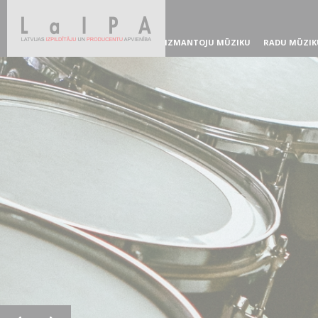
IZMANTOJU MŪZIKU
RADU MŪZIK