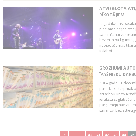
ATVIEGLOTA AT
RĪKOTĀJIEM
Tagad ikviens pasāku
pieejamo tiešsaistes
saņemšanai var iesnie
beztermiņa līgumus, g
nepieciešamas tikai 
uzlabot...
GROZĪJUMI AUTO
ĪPAŠNIEKU DAR
2014.gada 31.decembr
paredz, ka turpmāk bi
arī arhīvu un to iestā
ierakstu saglabāšana,
pārņēmēji) nav zināmi
izmantot bez attiecīgo
«
1
..
40
41
42
43
44
45