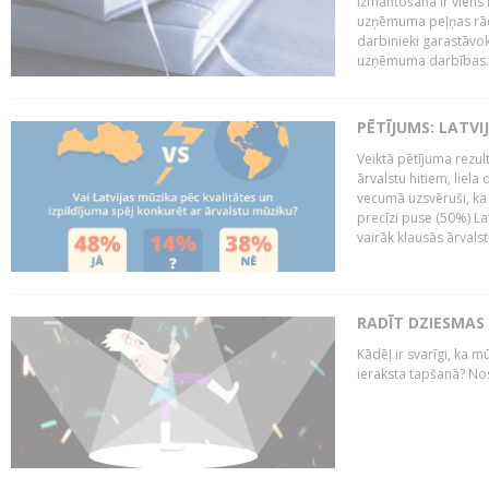
izmantošana ir viens 
uzņēmuma peļņas rādī
darbinieki garastāvo
uzņēmuma darbības..
PĒTĪJUMS: LATVI
Veiktā pētījuma rezult
ārvalstu hitiem, liela
vecumā uzsvēruši, ka 
precīzi puse (50%) La
vairāk klausās ārvalst
RADĪT DZIESMAS
Kādēļ ir svarīgi, ka m
ieraksta tapšanā? No