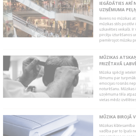
IEGĀDĀTIES ARĪ
UZŅĒMUMA PEĻ
Ikviens no mūzikas at
mūzikas stils pozitīvi
uzkavēties veikalā. Ir
pircēju izturēšanos u
piemērojot mūziku pro
MŪZIKAS ATSKA
FRIZĒTAVĀ LABV
Mūzika spēcīgi ietek
lēmumu par turpmāko
emocijas rosinās nepa
noturēšanu. Mūzikas i
uzņēmuma tēla atpazī
vietas mēdz izvēlēties
MŪZIKA BIROJĀ V
Mūzikas klātesamība
vadība par to īpaši 