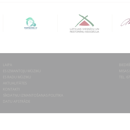
LAIPA
BIEDRĪ
ES IZMANTOJU MŪZIKU
MISAS 
ES RADU MŪZIKU
TEL. 6
AKTUALITĀTES
KONTAKTI
SĪKDATŅU IZMANTOŠANAS POLITIKA
DATU APSTRĀDE