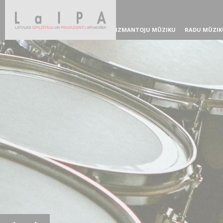
IZMANTOJU MŪZIKU
RADU MŪZIK