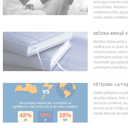
emocijas rosinās nepa
noturēšanu. Mūzikas i
uzņēmuma tēla atpazī
vietas mēdz izvēlēties
MŪZIKA BIROJĀ V
Mūzikas klātesamība
vadība par to īpaši 
izmantošana ir viens 
uzņēmuma peļņas rādī
darbinieki garastāvo
uzņēmuma darbības..
PĒTĪJUMS: LATVI
Veiktā pētījuma rezult
ārvalstu hitiem, liela
vecumā uzsvēruši, ka 
precīzi puse (50%) La
vairāk klausās ārvalst