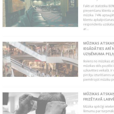
Fakti un statistika 8
pieņemšanu klientu ap
mūzika. 74% aptaujāt
klientu apkalpošanas t
respondentu uzskata,
ar...
MŪZIKAS ATSKAŅ
IEGĀDĀTIES ARĪ
UZŅĒMUMA PEĻ
Ikviens no mūzikas at
mūzikas stils pozitīvi
uzkavēties veikalā. Ir
pircēju izturēšanos u
piemērojot mūziku pro
MŪZIKAS ATSKA
FRIZĒTAVĀ LABV
Mūzika spēcīgi ietek
lēmumu par turpmāko