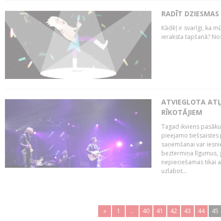
RADĪT DZIESMAS
Kādēļ ir svarīgi, ka m
ieraksta tapšanā? No
ATVIEGLOTA AT
RĪKOTĀJIEM
Tagad ikviens pasāku
pieejamo tiešsaistes
saņemšanai var iesnie
beztermiņa līgumus, g
nepieciešamas tikai 
uzlabot...
«
1
..
40
41
42
43
44
45