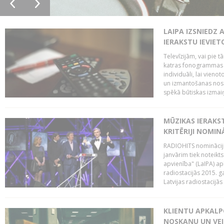
LAIPA IZSNIEDZ 
IERAKSTU IEVIE
Televīzijām, vai pie 
katras fonogrammas i
individuāli, lai vie
un izmantošanas nosa
spēkā būtiskas izmaiņ
MŪZIKAS IERAKS
KRITĒRIJI NOMIN
RADIOHITS nominācijas
janvārim tiek noteikts
apvienība" (LaIPA) a
radiostacijās 2015. 
Latvijas radiostacijā
KLIENTU APKALP
NOSKAŅU UN VEI