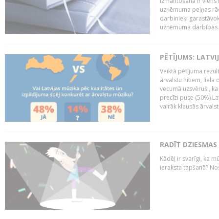
izmantošana ir viens 
uzņēmuma peļņas rādī
darbinieki garastāvo
uzņēmuma darbības..
PĒTĪJUMS: LATVI
Veiktā pētījuma rezult
ārvalstu hitiem, liela
vecumā uzsvēruši, ka 
precīzi puse (50%) La
vairāk klausās ārvalst
RADĪT DZIESMAS
Kādēļ ir svarīgi, ka m
ieraksta tapšanā? No