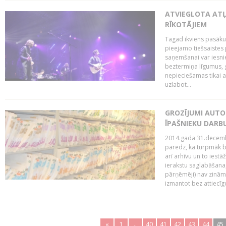
ATVIEGLOTA AT
RĪKOTĀJIEM
Tagad ikviens pasāku
pieejamo tiešsaistes
saņemšanai var iesnie
beztermiņa līgumus, g
nepieciešamas tikai 
uzlabot...
GROZĪJUMI AUTO
ĪPAŠNIEKU DAR
2014.gada 31.decembr
paredz, ka turpmāk bi
arī arhīvu un to iestā
ierakstu saglabāšana,
pārņēmēji) nav zināmi
izmantot bez attiecīgo
«
1
..
40
41
42
43
44
45