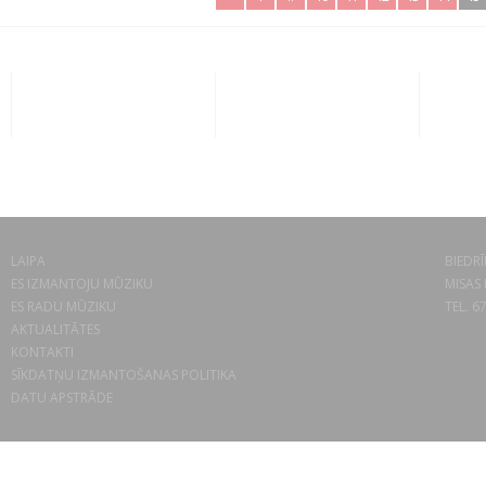
LAIPA
BIEDRĪ
ES IZMANTOJU MŪZIKU
MISAS 
ES RADU MŪZIKU
TEL. 6
AKTUALITĀTES
KONTAKTI
SĪKDATŅU IZMANTOŠANAS POLITIKA
DATU APSTRĀDE