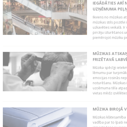
IEGĀDĀTIES ARĪ
UZŅĒMUMA PEĻ
Ikviens no mūzikas at
mūzikas stils pozitīvi
uzkavēties veikalā. Ir
pircēju izturēšanos u
piemērojot mūziku pro
MŪZIKAS ATSKA
FRIZĒTAVĀ LABV
Mūzika spēcīgi ietek
lēmumu par turpmāko
emocijas rosinās nepa
noturēšanu. Mūzikas i
uzņēmuma tēla atpazī
vietas mēdz izvēlēties
MŪZIKA BIROJĀ V
Mūzikas klātesamība
vadība par to īpaši 