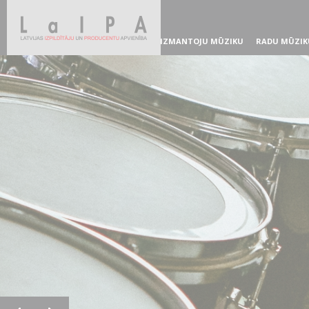
IZMANTOJU MŪZIKU
RADU MŪZIK