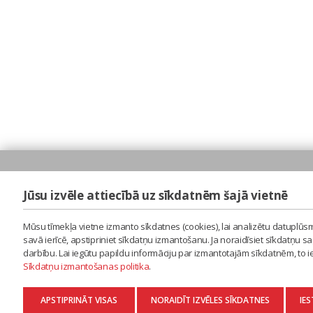
Jūsu izvēle attiecībā uz sīkdatnēm šajā vietnē
Mūsu tīmekļa vietne izmanto sīkdatnes (cookies), lai analizētu datuplūsm
savā ierīcē, apstipriniet sīkdatņu izmantošanu. Ja noraidīsiet sīkdatņu 
darbību. Lai iegūtu papildu informāciju par izmantotajām sīkdatnēm, to 
Sīkdatņu izmantošanas politika
.
APSTIPRINĀT VISAS
NORAIDĪT IZVĒLES SĪKDATNES
IES