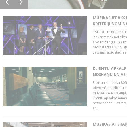
MŪZIKAS IERAKS
KRITĒRIJI NOMIN
RADIOHITS nominācijas
janvārim tiek noteikts
apvienība" (LaIPA) a
radiostacijās 2015. 
Latvijas radiostacijā
KLIENTU APKALP
NOSKAŅU UN VEI
Fakti un statistika 8
pieņemšanu klientu ap
mūzika. 74% aptaujāt
klientu apkalpošanas t
respondentu uzskata,
ar...
MŪZIKAS ATSKAŅ