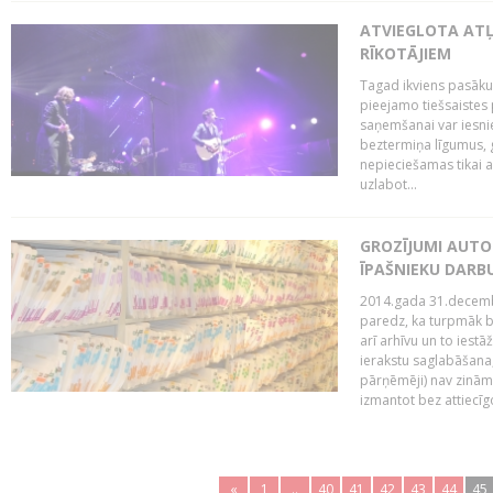
ATVIEGLOTA AT
RĪKOTĀJIEM
Tagad ikviens pasāku
pieejamo tiešsaistes
saņemšanai var iesnie
beztermiņa līgumus, g
nepieciešamas tikai 
uzlabot...
GROZĪJUMI AUTO
ĪPAŠNIEKU DAR
2014.gada 31.decembr
paredz, ka turpmāk bi
arī arhīvu un to iestā
ierakstu saglabāšana,
pārņēmēji) nav zināmi
izmantot bez attiecīgo
«
1
..
40
41
42
43
44
45