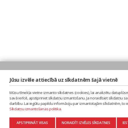
Jūsu izvēle attiecībā uz sīkdatnēm šajā vietnē
Mūsu tīmekļa vietne izmanto sīkdatnes (cookies), lai analizētu datuplūsm
savā ierīcē, apstipriniet sīkdatņu izmantošanu. Ja noraidīsiet sīkdatņu 
darbību. Lai iegūtu papildu informāciju par izmantotajām sīkdatnēm, to 
Sīkdatņu izmantošanas politika
.
APSTIPRINĀT VISAS
NORAIDĪT IZVĒLES SĪKDATNES
IES