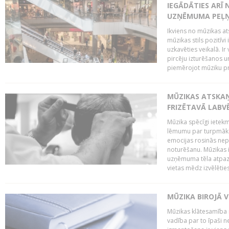
IEGĀDĀTIES ARĪ
UZŅĒMUMA PEĻ
Ikviens no mūzikas at
mūzikas stils pozitīvi
uzkavēties veikalā. Ir
pircēju izturēšanos u
piemērojot mūziku pro
MŪZIKAS ATSKA
FRIZĒTAVĀ LABV
Mūzika spēcīgi ietek
lēmumu par turpmāko
emocijas rosinās nepa
noturēšanu. Mūzikas i
uzņēmuma tēla atpazī
vietas mēdz izvēlēties
MŪZIKA BIROJĀ V
Mūzikas klātesamība
vadība par to īpaši 