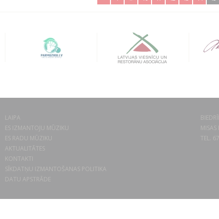
LAIPA
BIEDRĪ
ES IZMANTOJU MŪZIKU
MISAS 
ES RADU MŪZIKU
TEL. 6
AKTUALITĀTES
KONTAKTI
SĪKDATŅU IZMANTOŠANAS POLITIKA
DATU APSTRĀDE