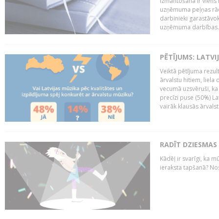
izmantošana ir viens 
uzņēmuma peļņas rādī
darbinieki garastāvo
uzņēmuma darbības..
PĒTĪJUMS: LATVI
Veiktā pētījuma rezult
ārvalstu hitiem, liela
vecumā uzsvēruši, ka 
precīzi puse (50%) La
vairāk klausās ārvalst
RADĪT DZIESMAS
Kādēļ ir svarīgi, ka m
ieraksta tapšanā? No