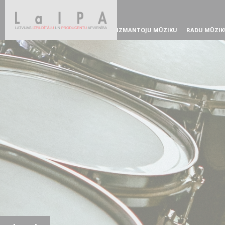
IZMANTOJU MŪZIKU
RADU MŪZIK