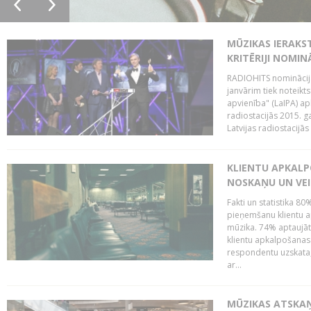
MŪZIKAS IERAKS
KRITĒRIJI NOMIN
RADIOHITS nominācijas
janvārim tiek noteikts
apvienība" (LaIPA) a
radiostacijās 2015. 
Latvijas radiostacijā
KLIENTU APKALP
NOSKAŅU UN VEI
Fakti un statistika 8
pieņemšanu klientu ap
mūzika. 74% aptaujāt
klientu apkalpošanas t
respondentu uzskata,
ar...
MŪZIKAS ATSKAŅ