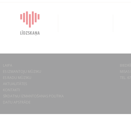
LAIPA
BIEDRĪ
ES IZMANTOJU MŪZIKU
MISAS 
ES RADU MŪZIKU
TEL. 6
AKTUALITĀTES
KONTAKTI
SĪKDATŅU IZMANTOŠANAS POLITIKA
DATU APSTRĀDE