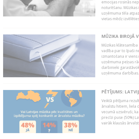
emocijas rosinās nepa
noturēšanu. Mūzikas i
uzņēmuma tēla atpazī
vietas mēdz izvēlēties
MŪZIKA BIROJĀ V
Mūzikas klātesamība
vadība par to īpaši 
izmantošana ir viens 
uzņēmuma peļņas rādī
darbinieki garastāvo
uzņēmuma darbības..
PĒTĪJUMS: LATVI
Veiktā pētījuma rezult
ārvalstu hitiem, liela
vecumā uzsvēruši, ka 
precīzi puse (50%) La
vairāk klausās ārvalst