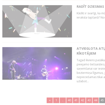
RADĪT DZIESMAS
Kādēļ ir svarīgi, ka m
ieraksta tapšanā? No
ATVIEGLOTA AT
RĪKOTĀJIEM
Tagad ikviens pasāku
pieejamo tiešsaistes
saņemšanai var iesnie
beztermiņa līgumus, g
nepieciešamas tikai 
uzlabot...
«
1
..
40
41
42
43
44
45