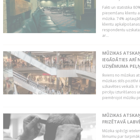
Fakti un statistika 8
pieņemšanu klientu ap
mūzika. 74% aptaujāt
klientu apkalpošanas t
respondentu uzskata,
ar...
MŪZIKAS ATSKAŅ
IEGĀDĀTIES ARĪ
UZŅĒMUMA PEĻ
Ikviens no mūzikas at
mūzikas stils pozitīvi
uzkavēties veikalā. Ir
pircēju izturēšanos u
piemērojot mūziku pro
MŪZIKAS ATSKA
FRIZĒTAVĀ LABV
Mūzika spēcīgi ietek
lēmumu par turpmāko