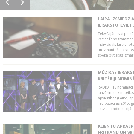
LAIPA IZSNIEDZ 
IERAKSTU IEVIE
Televīzijām, vai pie 
katras fonogrammas i
individuāli, lai vie
un izmantošanas nosa
spēkā būtiskas izmaiņ
MŪZIKAS IERAKS
KRITĒRIJI NOMIN
RADIOHITS nominācijas
janvārim tiek noteikts
apvienība" (LaIPA) a
radiostacijās 2015. 
Latvijas radiostacijā
KLIENTU APKALP
NOSKAŅU UN VEI