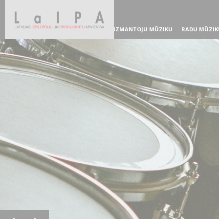
IZMANTOJU MŪZIKU
RADU MŪZIK