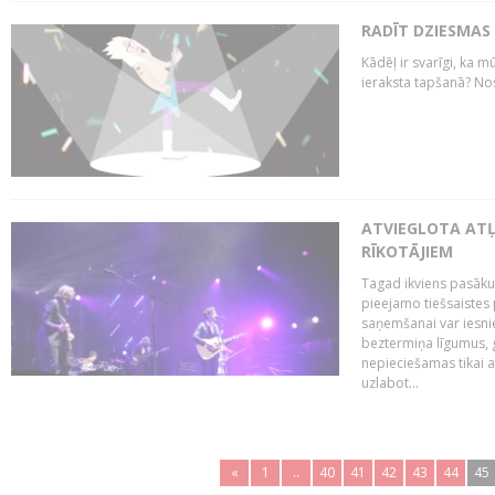
RADĪT DZIESMAS
Kādēļ ir svarīgi, ka m
ieraksta tapšanā? No
ATVIEGLOTA AT
RĪKOTĀJIEM
Tagad ikviens pasāku
pieejamo tiešsaistes
saņemšanai var iesnie
beztermiņa līgumus, g
nepieciešamas tikai 
uzlabot...
«
1
..
40
41
42
43
44
45