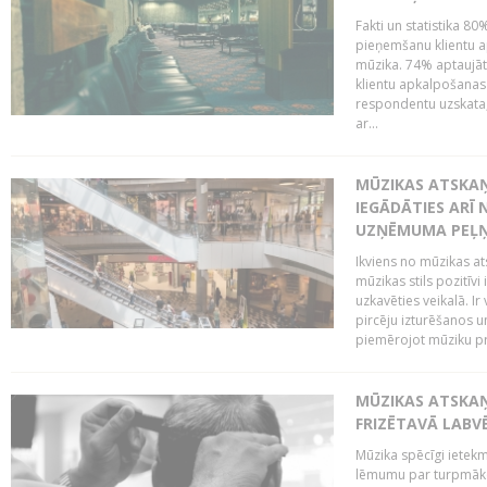
Fakti un statistika 8
pieņemšanu klientu ap
mūzika. 74% aptaujāt
klientu apkalpošanas t
respondentu uzskata,
ar...
MŪZIKAS ATSKAŅ
IEGĀDĀTIES ARĪ
UZŅĒMUMA PEĻ
Ikviens no mūzikas at
mūzikas stils pozitīvi
uzkavēties veikalā. Ir
pircēju izturēšanos u
piemērojot mūziku pro
MŪZIKAS ATSKA
FRIZĒTAVĀ LABV
Mūzika spēcīgi ietek
lēmumu par turpmāko