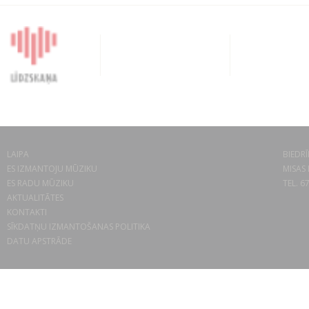
LAIPA
BIEDRĪ
ES IZMANTOJU MŪZIKU
MISAS 
ES RADU MŪZIKU
TEL. 6
AKTUALITĀTES
KONTAKTI
SĪKDATŅU IZMANTOŠANAS POLITIKA
DATU APSTRĀDE