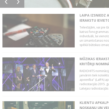
LAIPA IZSNIEDZ 
IERAKSTU IEVIE
Televīzijām, vai pie 
katras fonogrammas i
individuāli, lai vie
un izmantošanas nosa
spēkā būtiskas izmaiņ
MŪZIKAS IERAKS
KRITĒRIJI NOMIN
RADIOHITS nominācijas
janvārim tiek noteikts
apvienība" (LaIPA) a
radiostacijās 2015. 
Latvijas radiostacijā
KLIENTU APKALP
NOSKAŅU UN VEI