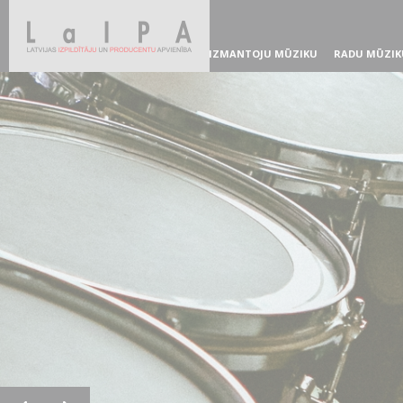
IZMANTOJU MŪZIKU
RADU MŪZIK