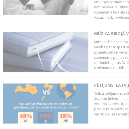
emocijas rosinās nepa
noturēšanu. Mūzikas i
uzņēmuma tēla atpazī
vietas mēdz izvēlēties
MŪZIKA BIROJĀ V
Mūzikas klātesamība
vadība par to īpaši 
izmantošana ir viens 
uzņēmuma peļņas rādī
darbinieki garastāvo
uzņēmuma darbības..
PĒTĪJUMS: LATVI
Veiktā pētījuma rezult
ārvalstu hitiem, liela
vecumā uzsvēruši, ka 
precīzi puse (50%) La
vairāk klausās ārvalst