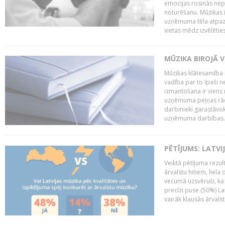
emocijas rosinās nepa
noturēšanu. Mūzikas i
uzņēmuma tēla atpazī
vietas mēdz izvēlēties
MŪZIKA BIROJĀ V
Mūzikas klātesamība
vadība par to īpaši 
izmantošana ir viens 
uzņēmuma peļņas rādī
darbinieki garastāvo
uzņēmuma darbības..
PĒTĪJUMS: LATVI
Veiktā pētījuma rezult
ārvalstu hitiem, liela
vecumā uzsvēruši, ka 
precīzi puse (50%) La
vairāk klausās ārvalst