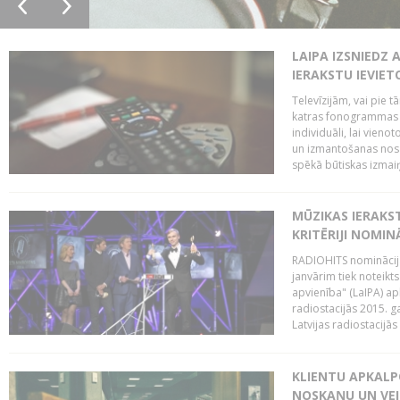
LAIPA IZSNIEDZ 
IERAKSTU IEVIE
Televīzijām, vai pie 
katras fonogrammas i
individuāli, lai vie
un izmantošanas nosa
spēkā būtiskas izmaiņ
MŪZIKAS IERAKS
KRITĒRIJI NOMIN
RADIOHITS nominācijas
janvārim tiek noteikts
apvienība" (LaIPA) a
radiostacijās 2015. 
Latvijas radiostacijā
KLIENTU APKALP
NOSKAŅU UN VEI