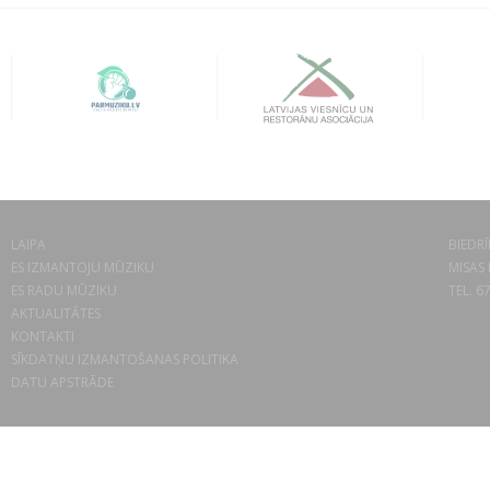
LAIPA
BIEDRĪ
ES IZMANTOJU MŪZIKU
MISAS 
ES RADU MŪZIKU
TEL. 6
AKTUALITĀTES
KONTAKTI
SĪKDATŅU IZMANTOŠANAS POLITIKA
DATU APSTRĀDE