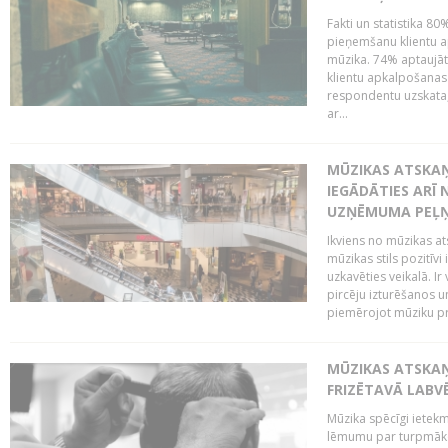
Fakti un statistika 8
pieņemšanu klientu ap
mūzika. 74% aptaujāt
klientu apkalpošanas t
respondentu uzskata,
ar...
MŪZIKAS ATSKAŅ
IEGĀDĀTIES ARĪ
UZŅĒMUMA PEĻ
Ikviens no mūzikas at
mūzikas stils pozitīvi
uzkavēties veikalā. Ir
pircēju izturēšanos u
piemērojot mūziku pro
MŪZIKAS ATSKA
FRIZĒTAVĀ LABV
Mūzika spēcīgi ietek
lēmumu par turpmāko