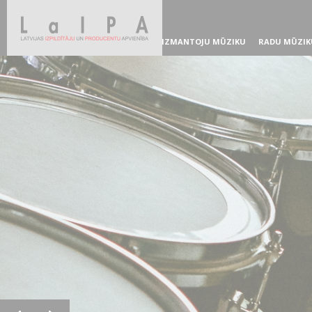
IZMANTOJU MŪZIKU
RADU MŪZIK