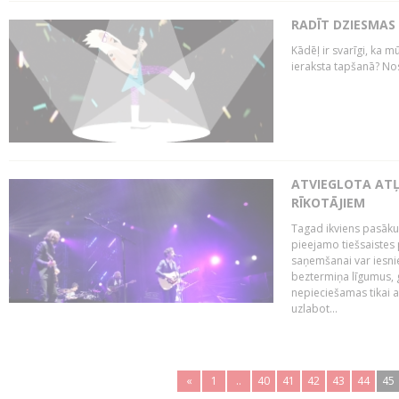
RADĪT DZIESMAS
Kādēļ ir svarīgi, ka m
ieraksta tapšanā? No
ATVIEGLOTA AT
RĪKOTĀJIEM
Tagad ikviens pasāku
pieejamo tiešsaistes
saņemšanai var iesnie
beztermiņa līgumus, g
nepieciešamas tikai 
uzlabot...
«
1
..
40
41
42
43
44
45