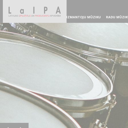
IZMANTOJU MŪZIKU
RADU MŪZIK