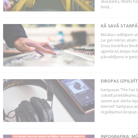
skaņdarbs, fiksēts fiz
lentā,...
KĀ SAVĀ STARPĀ
Mūzikas radītājiem un
Lai gan mērķis abām i
Divas biedrības Bied
aģentūra/Latvijas Aut
pārvaldījuma organizā
EIROPAS IZPILDĪ
Kampaņas “The Fair In
izskatīt priekšlikumu 
saņem par darbu lejup
Internet” kampaņa aic
regulējumus Eiropas au
INFOGRAFIKA: M