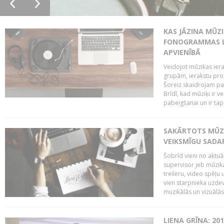
KAS JĀZINA MŪZ
FONOGRAMMAS LA
APVIENĪBĀ
Veidojot mūzikas iera
grupām, ierakstu pr
Šoreiz skaidrojam pa
Brīdī, kad mūziķi ir 
pabeigšanai un ir tapi
SAKĀRTOTS MŪZI
VEIKSMĪGU SADA
Šobrīd vieni no aktuā
supervisor jeb mūzika
treileru, video spēļu
vien starpnieka uzdev
muzikālās un vizuālās 
LIENA GRĪNA: 201