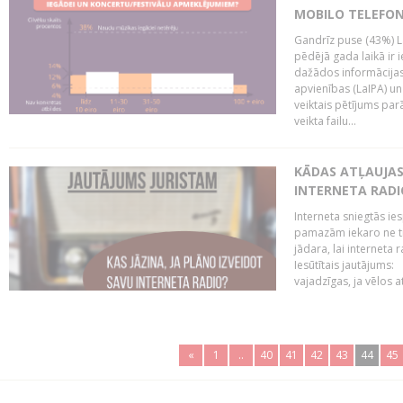
MOBILO TELEFO
Gandrīz puse (43%) L
pēdējā gada laikā ir i
dažādos informācijas 
apvienības (LaIPA) u
veiktais pētījums parā
veikta failu...
KĀDAS ATĻAUJAS 
INTERNETA RADI
Interneta sniegtās ies
pamazām iekaro ne tik
jādara, lai interneta
Iesūtītais jautājums:
vajadzīgas, ja vēlos a
«
1
..
40
41
42
43
44
45