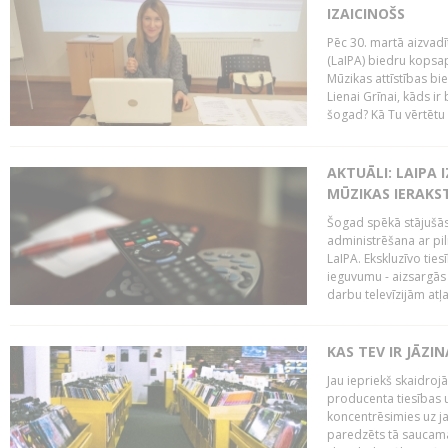
IZAICINOŠS
Pēc 30. martā aizvadī
(LaIPA) biedru kopsap
Mūzikas attīstības bi
Lienai Grīnai, kāds ir
šogad? Kā Tu vērtētu 
AKTUĀLI: LAIPA 
MŪZIKAS IERAKS
Šogad spēkā stājušās 
administrēšana ar pi
LaIPA. Ekskluzīvo tie
ieguvumu - aizsargās 
darbu televīzijām atļ
KAS TEV IR JĀZ
Jau iepriekš skaidroj
producenta tiesības un
koncentrēsimies uz j
paredzēts tā saucama