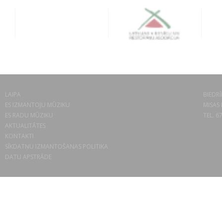
LAIPA
BIEDRĪ
ES IZMANTOJU MŪZIKU
MISAS 
ES RADU MŪZIKU
TEL. 6
AKTUALITĀTES
KONTAKTI
SĪKDATŅU IZMANTOŠANAS POLITIKA
DATU APSTRĀDE