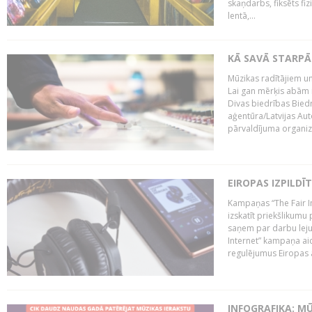
skaņdarbs, fiksēts fiz
lentā,...
KĀ SAVĀ STARPĀ
Mūzikas radītājiem un
Lai gan mērķis abām i
Divas biedrības Bied
aģentūra/Latvijas Aut
pārvaldījuma organizā
EIROPAS IZPILDĪ
Kampaņas “The Fair In
izskatīt priekšlikumu 
saņem par darbu lejup
Internet” kampaņa aic
regulējumus Eiropas au
INFOGRAFIKA: M