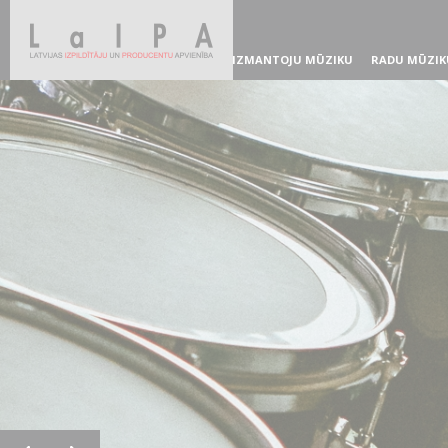
IZMANTOJU MŪZIKU
RADU MŪZIK