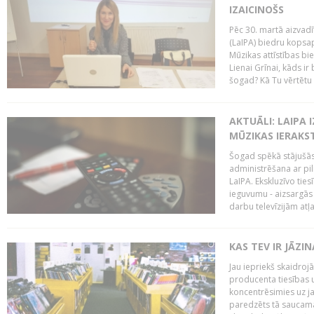
IZAICINOŠS
Pēc 30. martā aizvadī
(LaIPA) biedru kopsap
Mūzikas attīstības bi
Lienai Grīnai, kāds ir
šogad? Kā Tu vērtētu 
AKTUĀLI: LAIPA 
MŪZIKAS IERAKS
Šogad spēkā stājušās 
administrēšana ar pi
LaIPA. Ekskluzīvo tie
ieguvumu - aizsargās 
darbu televīzijām atļ
KAS TEV IR JĀZ
Jau iepriekš skaidroj
producenta tiesības un
koncentrēsimies uz j
paredzēts tā saucama