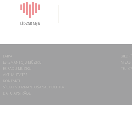
LAIPA
BIEDRĪ
ES IZMANTOJU MŪZIKU
MISAS 
ES RADU MŪZIKU
TEL. 6
AKTUALITĀTES
KONTAKTI
SĪKDATŅU IZMANTOŠANAS POLITIKA
DATU APSTRĀDE