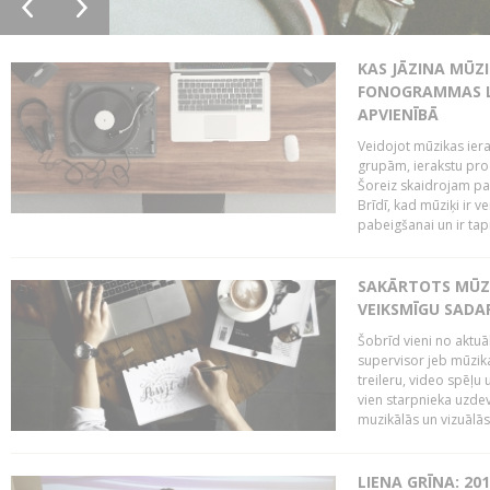
KAS JĀZINA MŪZ
FONOGRAMMAS LA
APVIENĪBĀ
Veidojot mūzikas iera
grupām, ierakstu pr
Šoreiz skaidrojam pa
Brīdī, kad mūziķi ir 
pabeigšanai un ir tapi
SAKĀRTOTS MŪZI
VEIKSMĪGU SADA
Šobrīd vieni no aktuā
supervisor jeb mūzika
treileru, video spēļu
vien starpnieka uzdev
muzikālās un vizuālās 
LIENA GRĪNA: 201