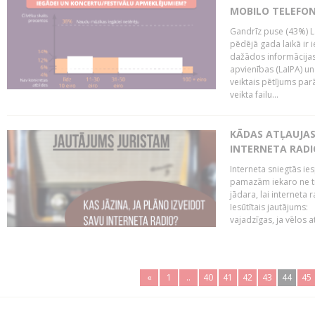
MOBILO TELEFO
Gandrīz puse (43%) L
pēdējā gada laikā ir i
dažādos informācijas 
apvienības (LaIPA) u
veiktais pētījums parā
veikta failu...
KĀDAS ATĻAUJAS 
INTERNETA RADI
Interneta sniegtās ies
pamazām iekaro ne tik
jādara, lai interneta
Iesūtītais jautājums:
vajadzīgas, ja vēlos a
«
1
..
40
41
42
43
44
45