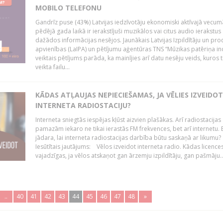
MOBILO TELEFONU
Gandrīz puse (43%) Latvijas iedzīvotāju ekonomiski aktīvajā vecum
pēdējā gada laikā ir ierakstījuši muzikālos vai citus audio ierakstus
dažādos informācijas nesējos. Jaunākais Latvijas Izpildītāju un pr
apvienības (LaIPA) un pētījumu aģentūras TNS “Mūzikas patēriņa i
veiktais pētījums parāda, ka mainījies arī datu nesēju veids, kuros t
veikta failu...
KĀDAS ATĻAUJAS NEPIECIEŠAMAS, JA VĒLIES IZVEIDO
INTERNETA RADIOSTACIJU?
Interneta sniegtās iespējas kļūst aizvien plašākas. Arī radiostacijas
pamazām iekaro ne tikai ierastās FM frekvences, bet arī internetu. 
jādara, lai interneta radiostacijas darbība būtu saskaņā ar likumu?
Iesūtītais jautājums: Vēlos izveidot interneta radio. Kādas licenc
vajadzīgas, ja vēlos atskaņot gan ārzemju izpildītāju, gan pašmāju..
..
40
41
42
43
44
45
46
47
48
»