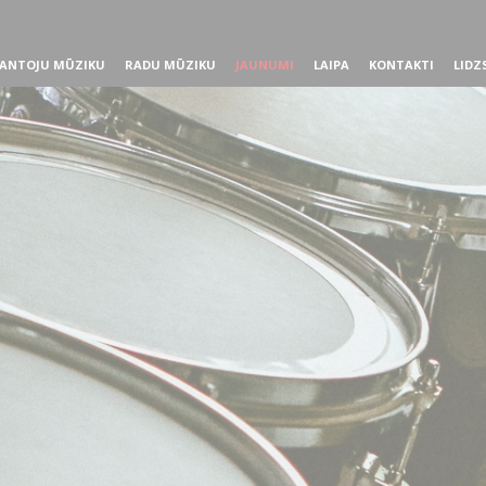
ANTOJU MŪZIKU
RADU MŪZIKU
JAUNUMI
LAIPA
KONTAKTI
LIDZ