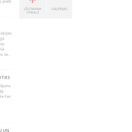
, platē,
LĪDZSKAŅA
GALERIJAS
VEIKALS
zācijas.
īga.
iju
īvā
 lai...
OTIES
olījumu
āji
he Fair
U UN