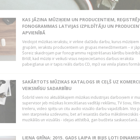
KAS JĀZINA MŪZIĶIEM UN PRODUCENTIEM, REĢISTRĒ
FONOGRAMMAS LATVIJAS IZPILDĪTĀJU UN PRODUCEN
APVIENĪBĀ
Veidojot mūzikas ierakstu, ir virkne dažādu darbu, kurus mūziķiem 
grupām, ierakstu producentiem un grupas menedžmentam – ir jāp
Šoreiz skaidrojam par fonogrammu reģistrēšanas kārtību biedrībā
Brīdī, kad mūziķi ir veikuši visus nepieciešamos darbus ieraksta
pabeigšanai un ir tapis reāls darbs CD, mp3 vai vinila plates formātā
SAKĀRTOTS MŪZIKAS KATALOGS IR CEĻŠ UZ KOMERCI
VEIKSMĪGU SADARBĪBU
Šobrīd vieni no aktuālākajiem mūzikas industrijas darboņiem ir mu
supervisor jeb mūzikas licencēšanas vadītāji reklāmu, TV šovu, fil
treileru, video spēļu un citu audio vizuālo darbu vajadzībām. Viņi p
vien starpnieka uzdevumu, bet arī iesaistās darba mākslinieciskās 
muzikālās un vizuālās - idejas attīstībā, gan budžeta saskaņošanā...
LIENA GRĪNA: 2015. GADS LAIPA IR BIJIS ĻOTI DINAMIS