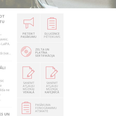
JOT
TU
PIETEIKT
DJ LICENCE
–
PASĀKUMU
PIETEIKUMS
aveic.
 LaIPA.
ZELTA UN
PLATĪNA
 (vai...
SERTIFIKĀCIJA
ĀLI
sic
SAŅEMT
SAŅEMT
mu
ATĻAUJU
ATĻAUJU
MŪZIKAI
MŪZIKAI
ilda ne
VEIKALĀ
KAFEJNĪCĀ
–
.
PASĀKUMA
FONOGRAMMU
ATSKAITE
KS UN