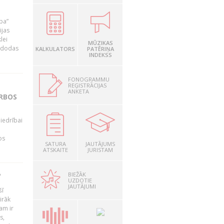
ība”
ijas
lei
MŪZIKAS
A dodas
KALKULATORS
PATĒRIŅA
INDEKSS
FONOGRAMMU
REĢISTRĀCIJAS
ANKETA
ARBOS
iedrībai
os
SATURA
JAUTĀJUMS
ATSKAITE
JURISTAM
BIEŽĀK
?
UZDOTIE
JAUTĀJUMI
šī
irāk
am ir
s,