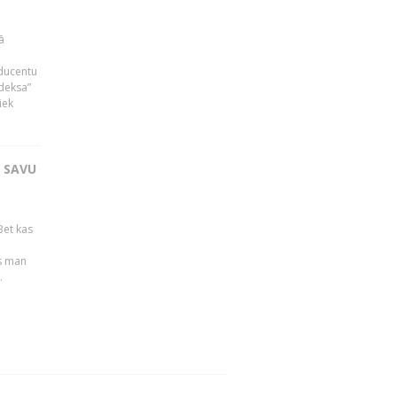
ā
oducentu
ndeksa”
iek
T SAVU
Bet kas
es man
.