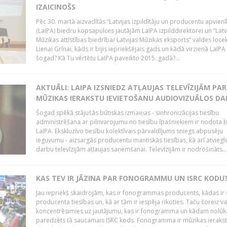
IZAICINOŠS
Pēc 30. martā aizvadītās “Latvijas izpildītāju un producentu apvien
(LaIPA) biedru kopsapulces jautājām LaIPA izpilddirektorei un “Latv
Mūzikas attīstības biedrība/ Latvijas Mūzikas eksports” valdes locek
Lienai Grīnai, kāds ir bijis iepriekšējais gads un kādā virzienā LaIP
šogad? Kā Tu vērtētu LaIPA paveikto 2015. gadā?...
AKTUĀLI: LAIPA IZSNIEDZ ATĻAUJAS TELEVĪZIJĀM PAR
MŪZIKAS IERAKSTU IEVIETOŠANU AUDIOVIZUĀLOS D
Šogad spēkā stājušās būtiskas izmaiņas - sinhronizācijas tiesību
administrēšana ar pilnvarojumu no tiesību īpašniekiem ir nodota b
LaIPA. Ekskluzīvo tiesību kolektīvais pārvaldījums sniegs abpusēju
ieguvumu - aizsargās producentu mantiskās tiesības, kā arī atviegl
darbu televīzijām atļaujas saņemšanai. Televīzijām ir nodrošināts...
KAS TEV IR JĀZINA PAR FONOGRAMMU UN ISRC KODU
Jau iepriekš skaidrojām, kas ir fonogrammas producents, kādas ir 
producenta tiesības un, kā ar tām ir iespēja rikoties. Taču šoreiz va
koncentrēsimies uz jautājumu, kas ir fonogramma un kādam nolūk
paredzēts tā saucamais ISRC kods. Fonogramma ir mūzikas ierakst