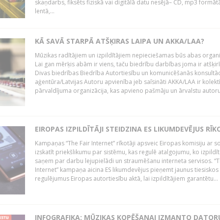
skaņdarbs, fiksēts fiziskā vai digitālā datu nesējā– CD, mp3 formātā
lentā,...
KĀ SAVĀ STARPĀ ATŠĶIRAS LAIPA UN AKKA/LAA?
Mūzikas radītājiem un izpildītājiem nepieciešamas būs abas organi
Lai gan mērķis abām ir viens, taču biedrību darbības joma ir atšķir
Divas biedrības Biedrība Autortiesību un komunicēšanās konsultāc
aģentūra/Latvijas Autoru apvienība jeb saīsināti AKKA/LAA ir kolekt
pārvaldījuma organizācija, kas apvieno pašmāju un ārvalstu autorus,
EIROPAS IZPILDĪTĀJI STEIDZINA ES LIKUMDEVĒJUS RĪK
Kampaņas “The Fair Internet” rīkotāji apsveic Eiropas komisiju ar s
izskatīt priekšlikumu par sistēmu, kas regulē atalgojumu, ko izpildīt
saņem par darbu lejupielādi un straumēšanu interneta servisos. “T
Internet” kampaņa aicina ES likumdevējus pieņemt jaunus tiesiskos
regulējumus Eiropas autortiesību aktā, lai izpildītājiem garantētu...
INFOGRAFIKA: MŪZIKAS KOPĒŠANAI IZMANTO DATOR