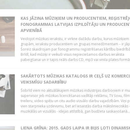
KAS JĀZINA MŪZIĶIEM UN PRODUCENTIEM, REĢISTRĒ
FONOGRAMMAS LATVIJAS IZPILDĪTĀJU UN PRODUCEN
APVIENĪBĀ
Veidojot mūzikas ierakstu, ir virkne dažādu darbu, kurus mūziķiem 
grupām, ierakstu producentiem un grupas menedžmentam – ir jāp
Šoreiz skaidrojam par fonogrammu reģistrēšanas kārtību biedrībā
Brīdī, kad mūziķi ir veikuši visus nepieciešamos darbus ieraksta
pabeigšanai un ir tapis reāls darbs CD, mp3 vai vinila plates formātā
SAKĀRTOTS MŪZIKAS KATALOGS IR CEĻŠ UZ KOMERCI
VEIKSMĪGU SADARBĪBU
Šobrīd vieni no aktuālākajiem mūzikas industrijas darboņiem ir mu
supervisor jeb mūzikas licencēšanas vadītāji reklāmu, TV šovu, fil
treileru, video spēļu un citu audio vizuālo darbu vajadzībām. Viņi p
vien starpnieka uzdevumu, bet arī iesaistās darba mākslinieciskās 
muzikālās un vizuālās - idejas attīstībā, gan budžeta saskaņošanā...
LIENA GRĪNA: 2015. GADS LAIPA IR BIJIS ĻOTI DINAMIS