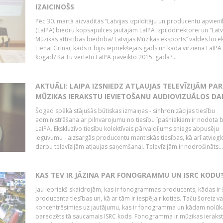
IZAICINOŠS
Pēc 30. martā aizvadītās “Latvijas izpildītāju un producentu apvien
(LaIPA) biedru kopsapulces jautājām LaIPA izpilddirektorei un “Latv
Mūzikas attīstības biedrība/ Latvijas Mūzikas eksports” valdes locek
Lienai Grīnai, kāds ir bijis iepriekšējais gads un kādā virzienā LaIP
šogad? Kā Tu vērtētu LaIPA paveikto 2015. gadā?...
AKTUĀLI: LAIPA IZSNIEDZ ATĻAUJAS TELEVĪZIJĀM PAR
MŪZIKAS IERAKSTU IEVIETOŠANU AUDIOVIZUĀLOS D
Šogad spēkā stājušās būtiskas izmaiņas - sinhronizācijas tiesību
administrēšana ar pilnvarojumu no tiesību īpašniekiem ir nodota b
LaIPA. Ekskluzīvo tiesību kolektīvais pārvaldījums sniegs abpusēju
ieguvumu - aizsargās producentu mantiskās tiesības, kā arī atviegl
darbu televīzijām atļaujas saņemšanai. Televīzijām ir nodrošināts...
KAS TEV IR JĀZINA PAR FONOGRAMMU UN ISRC KODU
Jau iepriekš skaidrojām, kas ir fonogrammas producents, kādas ir 
producenta tiesības un, kā ar tām ir iespēja rikoties. Taču šoreiz va
koncentrēsimies uz jautājumu, kas ir fonogramma un kādam nolūk
paredzēts tā saucamais ISRC kods. Fonogramma ir mūzikas ierakst