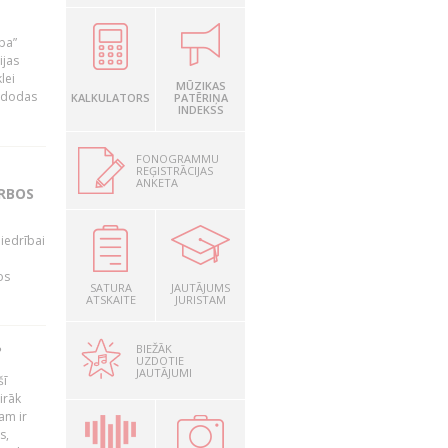
ība”
ijas
lei
MŪZIKAS
A dodas
KALKULATORS
PATĒRIŅA
INDEKSS
FONOGRAMMU
REĢISTRĀCIJAS
ANKETA
ARBOS
iedrībai
os
SATURA
JAUTĀJUMS
ATSKAITE
JURISTAM
BIEŽĀK
?
UZDOTIE
JAUTĀJUMI
šī
irāk
am ir
s,