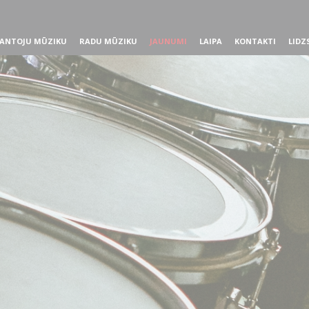
ANTOJU MŪZIKU
RADU MŪZIKU
JAUNUMI
LAIPA
KONTAKTI
LIDZ