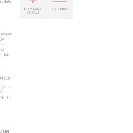
, platē,
LĪDZSKAŅA
GALERIJAS
VEIKALS
zācijas.
īga.
iju
īvā
 lai...
OTIES
olījumu
āji
he Fair
U UN