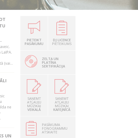
JOT
TU
PIETEIKT
DJ LICENCE
–
PASĀKUMU
PIETEIKUMS
aveic.
 LaIPA.
ZELTA UN
PLATĪNA
 (vai...
SERTIFIKĀCIJA
ĀLI
sic
SAŅEMT
SAŅEMT
mu
ATĻAUJU
ATĻAUJU
MŪZIKAI
MŪZIKAI
ilda ne
VEIKALĀ
KAFEJNĪCĀ
–
.
PASĀKUMA
FONOGRAMMU
ATSKAITE
KS UN