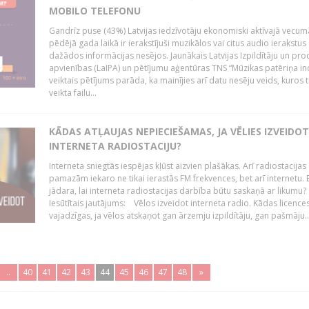
MOBILO TELEFONU
Gandrīz puse (43%) Latvijas iedzīvotāju ekonomiski aktīvajā vecum
pēdējā gada laikā ir ierakstījuši muzikālos vai citus audio ierakstus
dažādos informācijas nesējos. Jaunākais Latvijas Izpildītāju un pr
apvienības (LaIPA) un pētījumu aģentūras TNS “Mūzikas patēriņa i
veiktais pētījums parāda, ka mainījies arī datu nesēju veids, kuros t
veikta failu...
KĀDAS ATĻAUJAS NEPIECIEŠAMAS, JA VĒLIES IZVEIDO
INTERNETA RADIOSTACIJU?
Interneta sniegtās iespējas kļūst aizvien plašākas. Arī radiostacijas
pamazām iekaro ne tikai ierastās FM frekvences, bet arī internetu. 
jādara, lai interneta radiostacijas darbība būtu saskaņā ar likumu?
Iesūtītais jautājums: Vēlos izveidot interneta radio. Kādas licenc
vajadzīgas, ja vēlos atskaņot gan ārzemju izpildītāju, gan pašmāju..
..
40
41
42
43
44
45
46
47
48
»