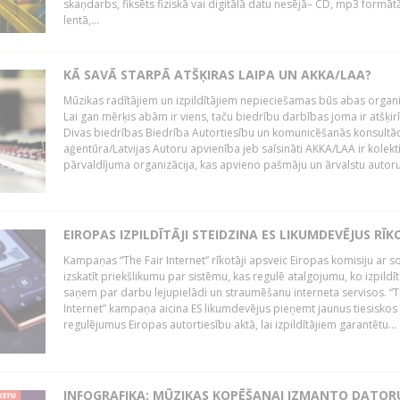
skaņdarbs, fiksēts fiziskā vai digitālā datu nesējā– CD, mp3 formātā
lentā,...
KĀ SAVĀ STARPĀ ATŠĶIRAS LAIPA UN AKKA/LAA?
Mūzikas radītājiem un izpildītājiem nepieciešamas būs abas organi
Lai gan mērķis abām ir viens, taču biedrību darbības joma ir atšķir
Divas biedrības Biedrība Autortiesību un komunicēšanās konsultāc
aģentūra/Latvijas Autoru apvienība jeb saīsināti AKKA/LAA ir kolekt
pārvaldījuma organizācija, kas apvieno pašmāju un ārvalstu autorus,
EIROPAS IZPILDĪTĀJI STEIDZINA ES LIKUMDEVĒJUS RĪK
Kampaņas “The Fair Internet” rīkotāji apsveic Eiropas komisiju ar s
izskatīt priekšlikumu par sistēmu, kas regulē atalgojumu, ko izpildīt
saņem par darbu lejupielādi un straumēšanu interneta servisos. “T
Internet” kampaņa aicina ES likumdevējus pieņemt jaunus tiesiskos
regulējumus Eiropas autortiesību aktā, lai izpildītājiem garantētu...
INFOGRAFIKA: MŪZIKAS KOPĒŠANAI IZMANTO DATOR