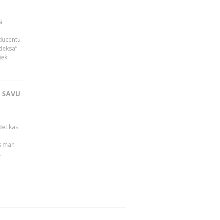
ā
oducentu
ndeksa”
iek
T SAVU
Bet kas
es man
.