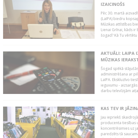
IZAICINOŠS
Pēc 30. martā aizvadī
(LaIPA) biedru kopsap
Mūzikas attīstības bi
Lienai Grīnai, kāds ir
šogad? Kā Tu vērtētu 
AKTUĀLI: LAIPA 
MŪZIKAS IERAKS
Šogad spēkā stājušās 
administrēšana ar pi
LaIPA. Ekskluzīvo tie
ieguvumu - aizsargās 
darbu televīzijām atļ
KAS TEV IR JĀZ
Jau iepriekš skaidroj
producenta tiesības un
koncentrēsimies uz j
paredzēts tā saucama