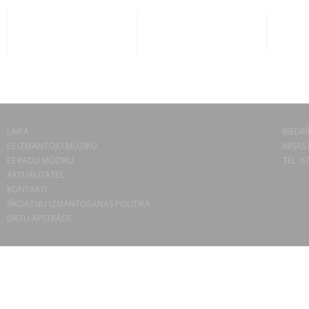
LAIPA
BIEDRĪ
ES IZMANTOJU MŪZIKU
MISAS 
ES RADU MŪZIKU
TEL. 6
AKTUALITĀTES
KONTAKTI
SĪKDATŅU IZMANTOŠANAS POLITIKA
DATU APSTRĀDE