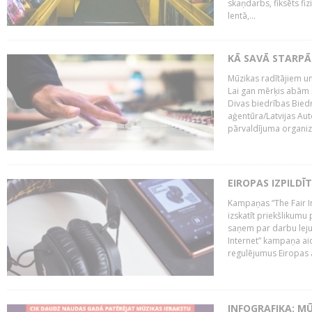
skaņdarbs, fiksēts fiz
lentā,...
KĀ SAVĀ STARPĀ
Mūzikas radītājiem un
Lai gan mērķis abām i
Divas biedrības Bied
aģentūra/Latvijas Aut
pārvaldījuma organizā
EIROPAS IZPILDĪ
Kampaņas “The Fair In
izskatīt priekšlikumu 
saņem par darbu lejup
Internet” kampaņa aic
regulējumus Eiropas au
INFOGRAFIKA: M