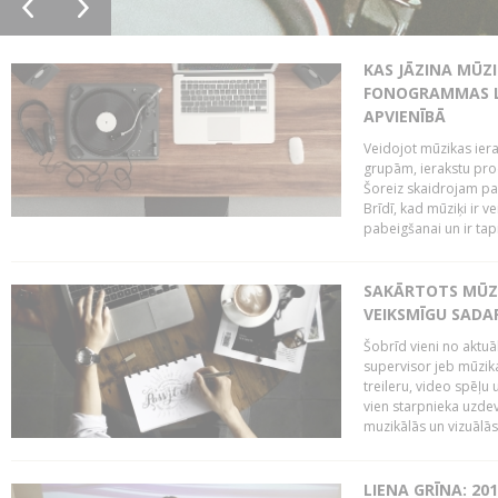
KAS JĀZINA MŪZ
FONOGRAMMAS LA
APVIENĪBĀ
Veidojot mūzikas iera
grupām, ierakstu pr
Šoreiz skaidrojam pa
Brīdī, kad mūziķi ir 
pabeigšanai un ir tapi
SAKĀRTOTS MŪZI
VEIKSMĪGU SADA
Šobrīd vieni no aktuā
supervisor jeb mūzika
treileru, video spēļu
vien starpnieka uzdev
muzikālās un vizuālās 
LIENA GRĪNA: 201