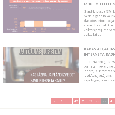
MOBILO TELEFO
Gandrīz puse (43%) L
pēdējā gada laikā ir i
dažādos informācijas 
apvienības (LaIPA) u
veiktais pētījums parā
veikta failu...
KĀDAS ATĻAUJAS 
INTERNETA RADI
Interneta sniegtās ies
pamazām iekaro ne tik
jādara, lai interneta
Iesūtītais jautājums:
vajadzīgas, ja vēlos a
«
1
..
40
41
42
43
44
45