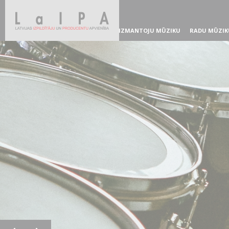
IZMANTOJU MŪZIKU
RADU MŪZIK