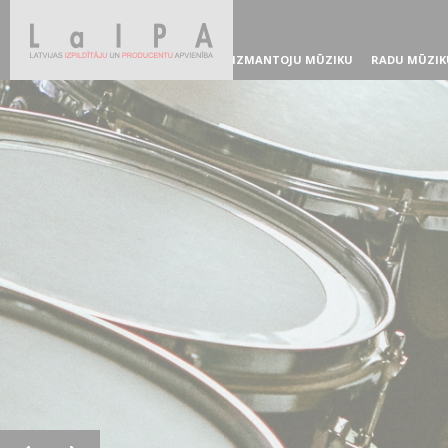
IZMANTOJU MŪZIKU
RADU MŪZIK