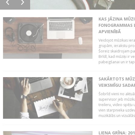
KAS JĀZINA MŪZ
FONOGRAMMAS LA
APVIENĪBĀ
Veidojot mūzikas iera
grupām, ierakstu pr
Šoreiz skaidrojam pa
Brīdī, kad mūziķi ir 
pabeigšanai un ir tapi
SAKĀRTOTS MŪZI
VEIKSMĪGU SADA
Šobrīd vieni no aktuā
supervisor jeb mūzika
treileru, video spēļu
vien starpnieka uzdev
muzikālās un vizuālās 
LIENA GRĪNA: 201