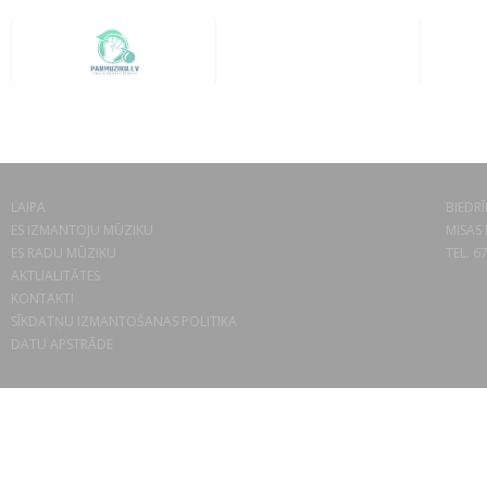
LAIPA
BIEDRĪ
ES IZMANTOJU MŪZIKU
MISAS 
ES RADU MŪZIKU
TEL. 6
AKTUALITĀTES
KONTAKTI
SĪKDATŅU IZMANTOŠANAS POLITIKA
DATU APSTRĀDE