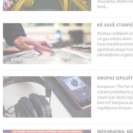
skaņdarbs, fiksēts fiz
lentā,...
KĀ SAVĀ STARPĀ
Mūzikas radītājiem un
Lai gan mērķis abām i
Divas biedrības Bied
aģentūra/Latvijas Aut
pārvaldījuma organizā
EIROPAS IZPILDĪ
Kampaņas “The Fair In
izskatīt priekšlikumu 
saņem par darbu lejup
Internet” kampaņa aic
regulējumus Eiropas au
INFOGRAFIKA: M