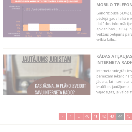
MOBILO TELEFO
Gandrīz puse (43%) L
pēdējā gada laikā ir i
dažādos informācijas 
apvienības (LaIPA) u
veiktais pētījums parā
veikta failu...
KĀDAS ATĻAUJAS 
INTERNETA RADI
Interneta sniegtās ies
pamazām iekaro ne tik
jādara, lai interneta
Iesūtītais jautājums:
vajadzīgas, ja vēlos a
«
1
..
40
41
42
43
44
45