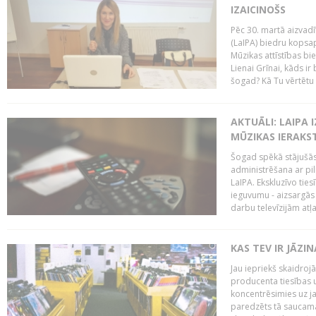
IZAICINOŠS
Pēc 30. martā aizvadī
(LaIPA) biedru kopsap
Mūzikas attīstības bi
Lienai Grīnai, kāds ir
šogad? Kā Tu vērtētu 
AKTUĀLI: LAIPA 
MŪZIKAS IERAKS
Šogad spēkā stājušās 
administrēšana ar pi
LaIPA. Ekskluzīvo tie
ieguvumu - aizsargās 
darbu televīzijām atļ
KAS TEV IR JĀZ
Jau iepriekš skaidroj
producenta tiesības un
koncentrēsimies uz j
paredzēts tā saucama