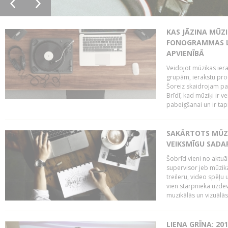
KAS JĀZINA MŪZ
FONOGRAMMAS LA
APVIENĪBĀ
Veidojot mūzikas iera
grupām, ierakstu pr
Šoreiz skaidrojam pa
Brīdī, kad mūziķi ir 
pabeigšanai un ir tapi
SAKĀRTOTS MŪZI
VEIKSMĪGU SADA
Šobrīd vieni no aktuā
supervisor jeb mūzika
treileru, video spēļu
vien starpnieka uzdev
muzikālās un vizuālās 
LIENA GRĪNA: 201