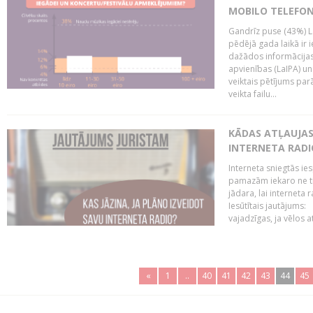
MOBILO TELEFO
Gandrīz puse (43%) L
pēdējā gada laikā ir i
dažādos informācijas 
apvienības (LaIPA) u
veiktais pētījums parā
veikta failu...
KĀDAS ATĻAUJAS 
INTERNETA RADI
Interneta sniegtās ies
pamazām iekaro ne tik
jādara, lai interneta
Iesūtītais jautājums:
vajadzīgas, ja vēlos a
«
1
..
40
41
42
43
44
45