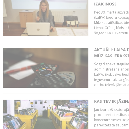
IZAICINOŠS
Pēc 30. martā aizvadī
(LaIPA) biedru kopsap
Mūzikas attīstības bi
Lienai Grīnai, kāds ir
šogad? Kā Tu vērtētu 
AKTUĀLI: LAIPA 
MŪZIKAS IERAKS
Šogad spēkā stājušās 
administrēšana ar pi
LaIPA. Ekskluzīvo tie
ieguvumu - aizsargās 
darbu televīzijām atļ
KAS TEV IR JĀZ
Jau iepriekš skaidroj
producenta tiesības un
koncentrēsimies uz j
paredzēts tā saucama