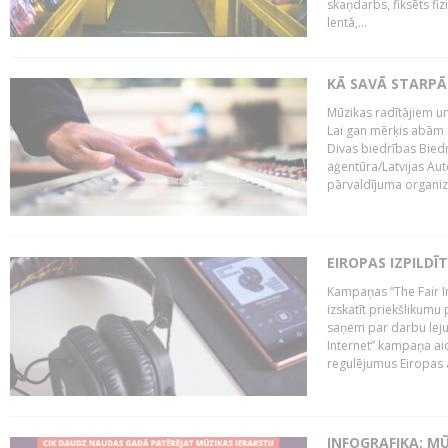
skaņdarbs, fiksēts fiz
lentā,...
KĀ SAVĀ STARPĀ
Mūzikas radītājiem un
Lai gan mērķis abām i
Divas biedrības Bied
aģentūra/Latvijas Aut
pārvaldījuma organizā
EIROPAS IZPILDĪ
Kampaņas “The Fair In
izskatīt priekšlikumu 
saņem par darbu lejup
Internet” kampaņa aic
regulējumus Eiropas au
INFOGRAFIKA: M