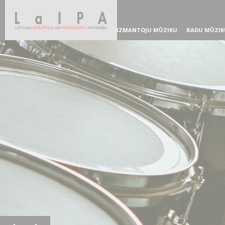
IZMANTOJU MŪZIKU
RADU MŪZIK