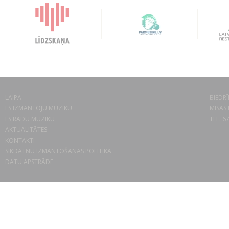
LAIPA
BIEDRĪ
ES IZMANTOJU MŪZIKU
MISAS 
ES RADU MŪZIKU
TEL. 6
AKTUALITĀTES
KONTAKTI
SĪKDATŅU IZMANTOŠANAS POLITIKA
DATU APSTRĀDE