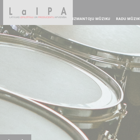
IZMANTOJU MŪZIKU
RADU MŪZIK