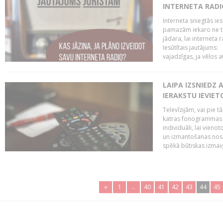
INTERNETA RADI
Interneta sniegtās ies
pamazām iekaro ne tik
jādara, lai interneta
Iesūtītais jautājums:
vajadzīgas, ja vēlos a
LAIPA IZSNIEDZ 
IERAKSTU IEVIE
Televīzijām, vai pie 
katras fonogrammas i
individuāli, lai vie
un izmantošanas nosa
spēkā būtiskas izmaiņ
«
1
..
40
41
42
43
44
45