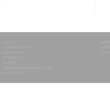
LAIPA
BIEDRĪ
ES IZMANTOJU MŪZIKU
MISAS 
ES RADU MŪZIKU
TEL. 6
AKTUALITĀTES
KONTAKTI
SĪKDATŅU IZMANTOŠANAS POLITIKA
DATU APSTRĀDE