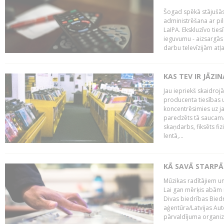
Šogad spēkā stājušās 
administrēšana ar pi
LaIPA. Ekskluzīvo tie
ieguvumu - aizsargās 
darbu televīzijām atļ
KAS TEV IR JĀZ
Jau iepriekš skaidroj
producenta tiesības un
koncentrēsimies uz j
paredzēts tā saucama
skaņdarbs, fiksēts fiz
lentā,...
KĀ SAVĀ STARPĀ
Mūzikas radītājiem un
Lai gan mērķis abām i
Divas biedrības Bied
aģentūra/Latvijas Aut
pārvaldījuma organizā