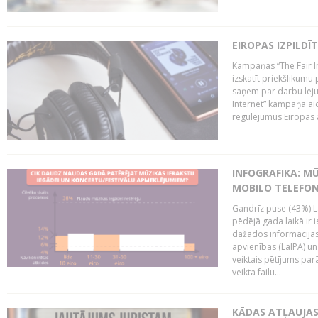
EIROPAS IZPILDĪ
Kampaņas “The Fair In
izskatīt priekšlikumu 
saņem par darbu lejup
Internet” kampaņa aic
regulējumus Eiropas au
INFOGRAFIKA: M
MOBILO TELEFO
Gandrīz puse (43%) L
pēdējā gada laikā ir i
dažādos informācijas 
apvienības (LaIPA) u
veiktais pētījums parā
veikta failu...
KĀDAS ATĻAUJAS 