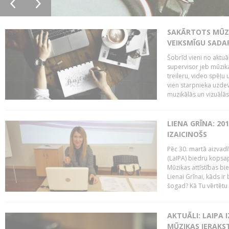
SAKĀRTOTS MŪZI
VEIKSMĪGU SADA
Šobrīd vieni no aktuā
supervisor jeb mūzika
treileru, video spēļu
vien starpnieka uzdev
muzikālās un vizuālās 
LIENA GRĪNA: 201
IZAICINOŠS
Pēc 30. martā aizvadī
(LaIPA) biedru kopsap
Mūzikas attīstības bi
Lienai Grīnai, kāds ir
šogad? Kā Tu vērtētu 
AKTUĀLI: LAIPA 
MŪZIKAS IERAKS