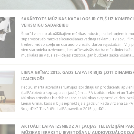
SAKĀRTOTS MŪZIKAS KATALOGS IR CEĻŠ UZ KOMERCI
VEIKSMĪGU SADARBĪBU
Šobrīd vieni no aktuālākajiem mūzikas industrijas darboņiem ir mu
supervisor jeb mūzikas licencēšanas vadītāji reklāmu, TV šovu, fil
treileru, video spēļu un citu audio vizuālo darbu vajadzībām. Viņi p
vien starpnieka uzdevumu, bet arī iesaistās darba mākslinieciskās 
muzikālās un vizuālās - idejas attīstībā, gan budžeta saskaņošanā...
LIENA GRĪNA: 2015. GADS LAIPA IR BIJIS ĻOTI DINAMIS
IZAICINOŠS
Pēc 30. martā aizvadītās “Latvijas izpildītāju un producentu apvien
(LaIPA) biedru kopsapulces jautājām LaIPA izpilddirektorei un “Latv
Mūzikas attīstības biedrība/ Latvijas Mūzikas eksports” valdes locek
Lienai Grīnai, kāds ir bijis iepriekšējais gads un kādā virzienā LaIP
šogad? Kā Tu vērtētu LaIPA paveikto 2015. gadā?...
AKTUĀLI: LAIPA IZSNIEDZ ATĻAUJAS TELEVĪZIJĀM PAR
MŪZIKAS IERAKSTU IEVIETOŠANU AUDIOVIZUĀLOS D