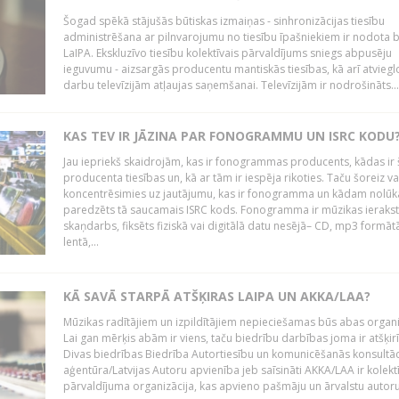
Šogad spēkā stājušās būtiskas izmaiņas - sinhronizācijas tiesību
administrēšana ar pilnvarojumu no tiesību īpašniekiem ir nodota b
LaIPA. Ekskluzīvo tiesību kolektīvais pārvaldījums sniegs abpusēju
ieguvumu - aizsargās producentu mantiskās tiesības, kā arī atviegl
darbu televīzijām atļaujas saņemšanai. Televīzijām ir nodrošināts...
KAS TEV IR JĀZINA PAR FONOGRAMMU UN ISRC KODU
Jau iepriekš skaidrojām, kas ir fonogrammas producents, kādas ir 
producenta tiesības un, kā ar tām ir iespēja rikoties. Taču šoreiz va
koncentrēsimies uz jautājumu, kas ir fonogramma un kādam nolūk
paredzēts tā saucamais ISRC kods. Fonogramma ir mūzikas ierakst
skaņdarbs, fiksēts fiziskā vai digitālā datu nesējā– CD, mp3 formātā
lentā,...
KĀ SAVĀ STARPĀ ATŠĶIRAS LAIPA UN AKKA/LAA?
Mūzikas radītājiem un izpildītājiem nepieciešamas būs abas organi
Lai gan mērķis abām ir viens, taču biedrību darbības joma ir atšķir
Divas biedrības Biedrība Autortiesību un komunicēšanās konsultāc
aģentūra/Latvijas Autoru apvienība jeb saīsināti AKKA/LAA ir kolekt
pārvaldījuma organizācija, kas apvieno pašmāju un ārvalstu autorus,