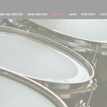
ANTOJU MŪZIKU
RADU MŪZIKU
JAUNUMI
LAIPA
KONTAKTI
LIDZ