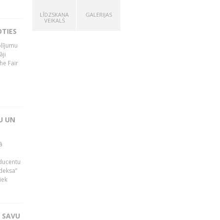
LĪDZSKAŅA
GALERIJAS
VEIKALS
OTIES
olījumu
āji
he Fair
U UN
ā
oducentu
ndeksa”
iek
T SAVU