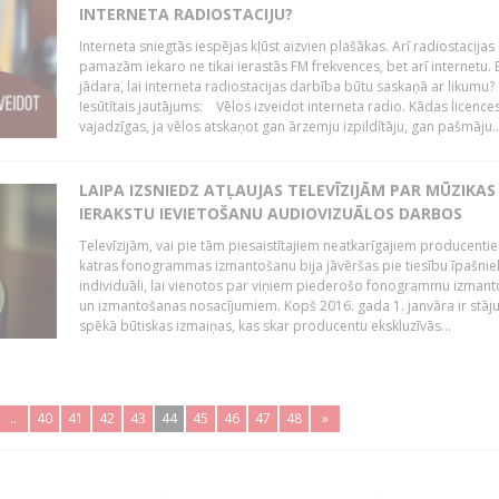
INTERNETA RADIOSTACIJU?
Interneta sniegtās iespējas kļūst aizvien plašākas. Arī radiostacijas
pamazām iekaro ne tikai ierastās FM frekvences, bet arī internetu. 
jādara, lai interneta radiostacijas darbība būtu saskaņā ar likumu?
Iesūtītais jautājums: Vēlos izveidot interneta radio. Kādas licenc
vajadzīgas, ja vēlos atskaņot gan ārzemju izpildītāju, gan pašmāju..
LAIPA IZSNIEDZ ATĻAUJAS TELEVĪZIJĀM PAR MŪZIKAS
IERAKSTU IEVIETOŠANU AUDIOVIZUĀLOS DARBOS
Televīzijām, vai pie tām piesaistītajiem neatkarīgajiem producenti
katras fonogrammas izmantošanu bija jāvēršas pie tiesību īpašni
individuāli, lai vienotos par viņiem piederošo fonogrammu izman
un izmantošanas nosacījumiem. Kopš 2016. gada 1. janvāra ir stāj
spēkā būtiskas izmaiņas, kas skar producentu ekskluzīvās...
..
40
41
42
43
44
45
46
47
48
»