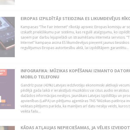
EIROPAS IZPILDĪTĀJI STEIDZINA ES LIKUMDEVĒJUS RĪK
Kampaņas “The Fair Internet” rīkotāji apsveic Eiropas komisiju ar s
izskatīt priekšlikumu par sistēmu, kas regulē atalgojumu, ko izpildīt
saņem par darbu lejupielādi un straumēšanu interneta servisos. “T
Internet” kampaņa aicina ES likumdevējus pieņemt jaunus tiesiskos
regulējumus Eiropas autortiesību aktā, lai izpildītājiem garantētu...
INFOGRAFIKA: MŪZIKAS KOPĒŠANAI IZMANTO DATOR
MOBILO TELEFONU
Gandrīz puse (43%) Latvijas iedzīvotāju ekonomiski aktīvajā vecum
pēdējā gada laikā ir ierakstījuši muzikālos vai citus audio ierakstus
dažādos informācijas nesējos. Jaunākais Latvijas Izpildītāju un pr
apvienības (LaIPA) un pētījumu aģentūras TNS “Mūzikas patēriņa i
veiktais pētījums parāda, ka mainījies arī datu nesēju veids, kuros t
veikta failu...
KĀDAS ATĻAUJAS NEPIECIEŠAMAS, JA VĒLIES IZVEIDO