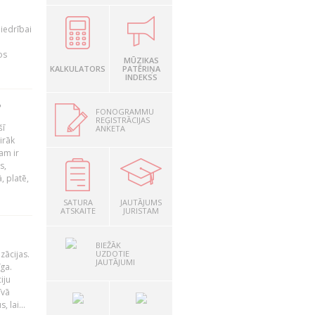
iedrībai
os
MŪZIKAS
KALKULATORS
PATĒRIŅA
INDEKSS
?
FONOGRAMMU
REĢISTRĀCIJAS
šī
ANKETA
irāk
am ir
s,
, platē,
SATURA
JAUTĀJUMS
ATSKAITE
JURISTAM
BIEŽĀK
UZDOTIE
zācijas.
JAUTĀJUMI
īga.
iju
īvā
 lai...