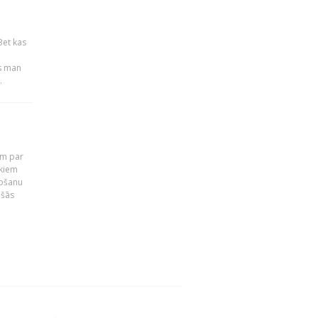
Bet kas
es man
.
em par
ekiem
tošanu
ušās