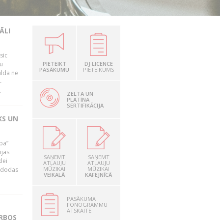
ĀLI
sic
mu
PIETEIKT
DJ LICENCE
PASĀKUMU
PIETEIKUMS
ilda ne
–
.
ZELTA UN
PLATĪNA
SERTIFIKĀCIJA
KS UN
ība”
ijas
SAŅEMT
SAŅEMT
lei
ATĻAUJU
ATĻAUJU
MŪZIKAI
MŪZIKAI
A dodas
VEIKALĀ
KAFEJNĪCĀ
PASĀKUMA
FONOGRAMMU
ATSKAITE
ARBOS