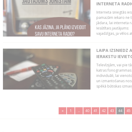
INTERNETA RADI
Interneta sniegtās ies
pamazām iekaro ne tik
jādara, lai interneta
Iesūtītais jautājums:
vajadzīgas, ja vēlos a
LAIPA IZSNIEDZ 
IERAKSTU IEVIE
Televīzijām, vai pie 
katras fonogrammas i
individuāli, lai vie
un izmantošanas nosa
spēkā būtiskas izmaiņ
«
1
..
40
41
42
43
44
45