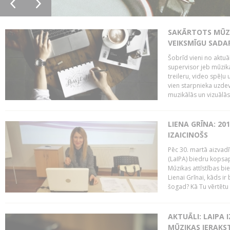
SAKĀRTOTS MŪZI
VEIKSMĪGU SADA
Šobrīd vieni no aktuā
supervisor jeb mūzika
treileru, video spēļu
vien starpnieka uzdev
muzikālās un vizuālās 
LIENA GRĪNA: 201
IZAICINOŠS
Pēc 30. martā aizvadī
(LaIPA) biedru kopsap
Mūzikas attīstības bi
Lienai Grīnai, kāds ir
šogad? Kā Tu vērtētu 
AKTUĀLI: LAIPA 
MŪZIKAS IERAKS