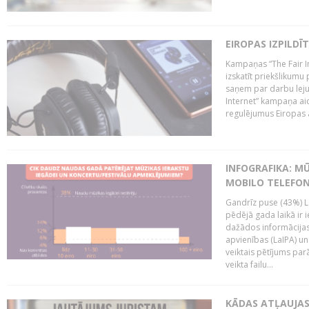
EIROPAS IZPILDĪ
Kampaņas “The Fair In
izskatīt priekšlikumu 
saņem par darbu lejup
Internet” kampaņa aic
regulējumus Eiropas au
INFOGRAFIKA: M
MOBILO TELEFO
Gandrīz puse (43%) L
pēdējā gada laikā ir i
dažādos informācijas 
apvienības (LaIPA) u
veiktais pētījums parā
veikta failu...
KĀDAS ATĻAUJAS 