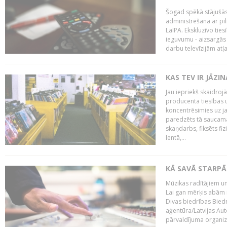
Šogad spēkā stājušās 
administrēšana ar pi
LaIPA. Ekskluzīvo tie
ieguvumu - aizsargās 
darbu televīzijām atļ
KAS TEV IR JĀZ
Jau iepriekš skaidroj
producenta tiesības un
koncentrēsimies uz j
paredzēts tā saucama
skaņdarbs, fiksēts fiz
lentā,...
KĀ SAVĀ STARPĀ
Mūzikas radītājiem un
Lai gan mērķis abām i
Divas biedrības Bied
aģentūra/Latvijas Aut
pārvaldījuma organizā