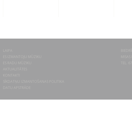
LAIPA
BIEDRĪ
ES IZMANTOJU MŪZIKU
MISAS 
ES RADU MŪZIKU
TEL. 6
AKTUALITĀTES
KONTAKTI
SĪKDATŅU IZMANTOŠANAS POLITIKA
DATU APSTRĀDE