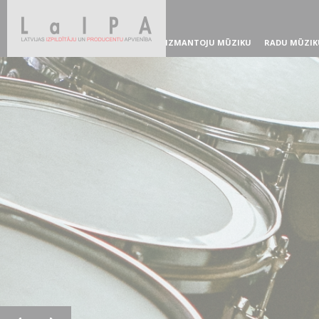
IZMANTOJU MŪZIKU
RADU MŪZIK