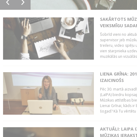
SAKĀRTOTS MŪZI
VEIKSMĪGU SADA
Šobrīd vieni no aktuā
supervisor jeb mūzika
treileru, video spēļu
vien starpnieka uzdev
muzikālās un vizuālās 
LIENA GRĪNA: 201
IZAICINOŠS
Pēc 30. martā aizvadī
(LaIPA) biedru kopsap
Mūzikas attīstības bi
Lienai Grīnai, kāds ir
šogad? Kā Tu vērtētu 
AKTUĀLI: LAIPA 
MŪZIKAS IERAKS