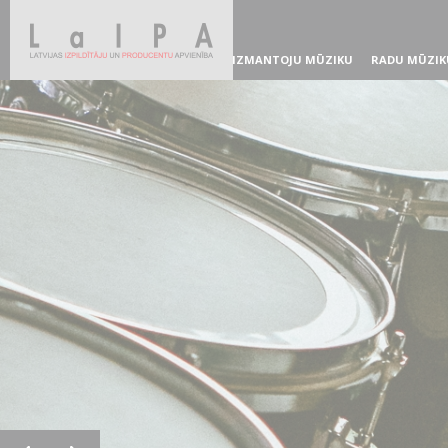
IZMANTOJU MŪZIKU
RADU MŪZIK