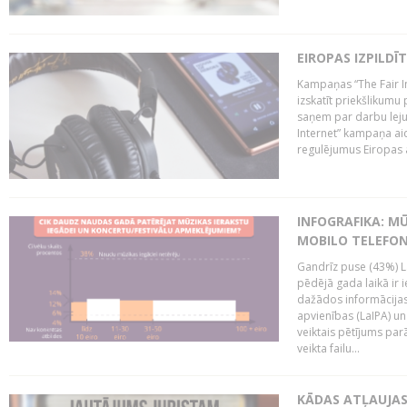
EIROPAS IZPILDĪ
Kampaņas “The Fair In
izskatīt priekšlikumu 
saņem par darbu lejup
Internet” kampaņa aic
regulējumus Eiropas au
INFOGRAFIKA: M
MOBILO TELEFO
Gandrīz puse (43%) L
pēdējā gada laikā ir i
dažādos informācijas 
apvienības (LaIPA) u
veiktais pētījums parā
veikta failu...
KĀDAS ATĻAUJAS 