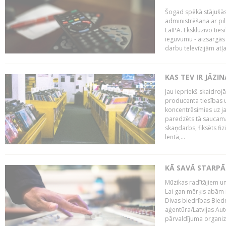
Šogad spēkā stājušās 
administrēšana ar pi
LaIPA. Ekskluzīvo tie
ieguvumu - aizsargās 
darbu televīzijām atļ
KAS TEV IR JĀZ
Jau iepriekš skaidroj
producenta tiesības un
koncentrēsimies uz j
paredzēts tā saucama
skaņdarbs, fiksēts fiz
lentā,...
KĀ SAVĀ STARPĀ
Mūzikas radītājiem un
Lai gan mērķis abām i
Divas biedrības Bied
aģentūra/Latvijas Aut
pārvaldījuma organizā