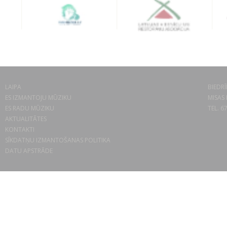
LAIPA
BIEDRĪ
ES IZMANTOJU MŪZIKU
MISAS 
ES RADU MŪZIKU
TEL. 6
AKTUALITĀTES
KONTAKTI
SĪKDATŅU IZMANTOŠANAS POLITIKA
DATU APSTRĀDE