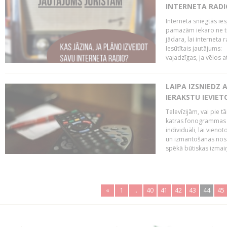
INTERNETA RADI
Interneta sniegtās ies
pamazām iekaro ne tik
jādara, lai interneta
Iesūtītais jautājums:
vajadzīgas, ja vēlos a
LAIPA IZSNIEDZ 
IERAKSTU IEVIE
Televīzijām, vai pie 
katras fonogrammas i
individuāli, lai vie
un izmantošanas nosa
spēkā būtiskas izmaiņ
«
1
..
40
41
42
43
44
45