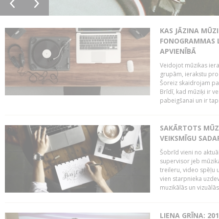
KAS JĀZINA MŪZ
FONOGRAMMAS LA
APVIENĪBĀ
Veidojot mūzikas iera
grupām, ierakstu pr
Šoreiz skaidrojam pa
Brīdī, kad mūziķi ir 
pabeigšanai un ir tapi
SAKĀRTOTS MŪZI
VEIKSMĪGU SADA
Šobrīd vieni no aktuā
supervisor jeb mūzika
treileru, video spēļu
vien starpnieka uzdev
muzikālās un vizuālās 
LIENA GRĪNA: 201