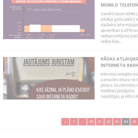
MOBILO TELEFO
Gandrīz puse (43%) L
pēdējā gada laikā ir i
dažādos informācijas 
apvienības (LaIPA) u
veiktais pētījums parā
veikta failu...
KĀDAS ATĻAUJAS 
INTERNETA RADI
Interneta sniegtās ies
pamazām iekaro ne tik
jādara, lai interneta
Iesūtītais jautājums:
vajadzīgas, ja vēlos a
«
1
..
40
41
42
43
44
45