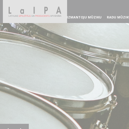
IZMANTOJU MŪZIKU
RADU MŪZIK