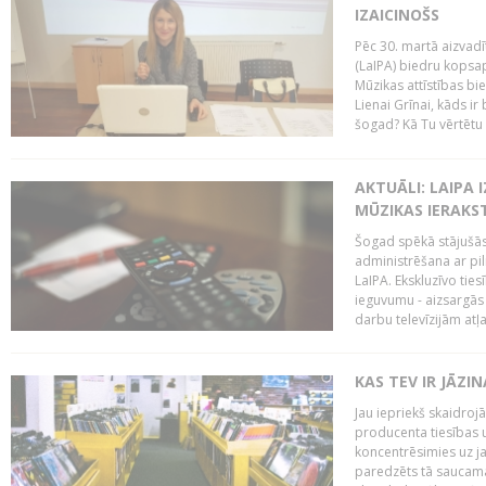
IZAICINOŠS
Pēc 30. martā aizvadī
(LaIPA) biedru kopsap
Mūzikas attīstības bi
Lienai Grīnai, kāds ir
šogad? Kā Tu vērtētu 
AKTUĀLI: LAIPA 
MŪZIKAS IERAKS
Šogad spēkā stājušās 
administrēšana ar pi
LaIPA. Ekskluzīvo tie
ieguvumu - aizsargās 
darbu televīzijām atļ
KAS TEV IR JĀZ
Jau iepriekš skaidroj
producenta tiesības un
koncentrēsimies uz j
paredzēts tā saucama