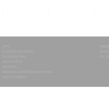
LAIPA
BIEDRĪ
ES IZMANTOJU MŪZIKU
MISAS 
ES RADU MŪZIKU
TEL. 6
AKTUALITĀTES
KONTAKTI
SĪKDATŅU IZMANTOŠANAS POLITIKA
DATU APSTRĀDE