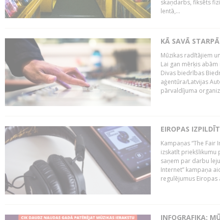
skaņdarbs, fiksēts fiz
lentā,...
KĀ SAVĀ STARPĀ
Mūzikas radītājiem un
Lai gan mērķis abām i
Divas biedrības Bied
aģentūra/Latvijas Aut
pārvaldījuma organizā
EIROPAS IZPILDĪ
Kampaņas “The Fair In
izskatīt priekšlikumu 
saņem par darbu lejup
Internet” kampaņa aic
regulējumus Eiropas au
INFOGRAFIKA: M