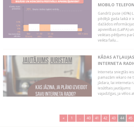
MOBILO TELEFO
Gandrīz puse (43%) L
pēdējā gada laikā ir i
dažādos informācijas 
apvienības (LaIPA) u
veiktais pētījums parā
veikta failu...
KĀDAS ATĻAUJAS 
INTERNETA RADI
Interneta sniegtās ies
pamazām iekaro ne tik
jādara, lai interneta
Iesūtītais jautājums:
vajadzīgas, ja vēlos a
«
1
..
40
41
42
43
44
45