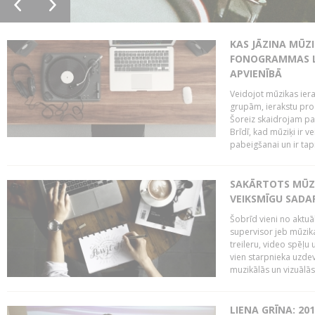
KAS JĀZINA MŪZ
FONOGRAMMAS LA
APVIENĪBĀ
Veidojot mūzikas iera
grupām, ierakstu pr
Šoreiz skaidrojam pa
Brīdī, kad mūziķi ir 
pabeigšanai un ir tapi
SAKĀRTOTS MŪZI
VEIKSMĪGU SADA
Šobrīd vieni no aktuā
supervisor jeb mūzika
treileru, video spēļu
vien starpnieka uzdev
muzikālās un vizuālās 
LIENA GRĪNA: 201