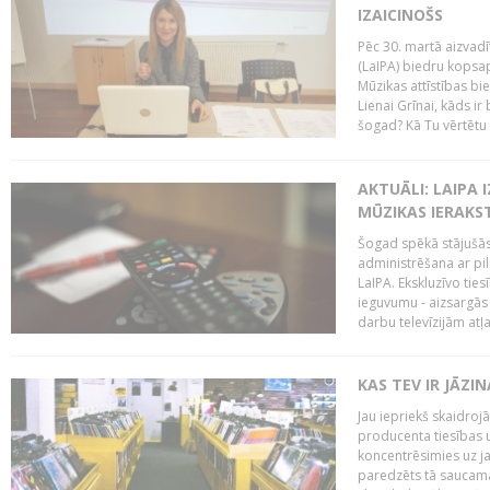
IZAICINOŠS
Pēc 30. martā aizvadī
(LaIPA) biedru kopsap
Mūzikas attīstības bi
Lienai Grīnai, kāds ir
šogad? Kā Tu vērtētu 
AKTUĀLI: LAIPA 
MŪZIKAS IERAKS
Šogad spēkā stājušās 
administrēšana ar pi
LaIPA. Ekskluzīvo tie
ieguvumu - aizsargās 
darbu televīzijām atļ
KAS TEV IR JĀZ
Jau iepriekš skaidroj
producenta tiesības un
koncentrēsimies uz j
paredzēts tā saucama