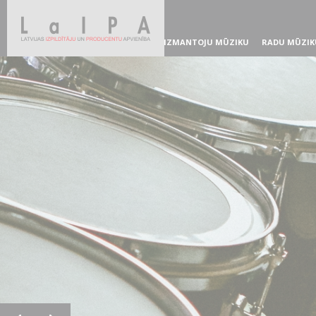
IZMANTOJU MŪZIKU
RADU MŪZIK