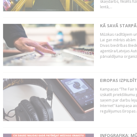
skaņdarbs, fiksēts fiz
lentā,...
KĀ SAVĀ STARPĀ
Mūzikas radītājiem un
Lai gan mērķis abām i
Divas biedrības Bied
aģentūra/Latvijas Aut
pārvaldījuma organizā
EIROPAS IZPILDĪ
Kampaņas “The Fair In
izskatīt priekšlikumu 
saņem par darbu lejup
Internet” kampaņa aic
regulējumus Eiropas au
INFOGRAFIKA: M