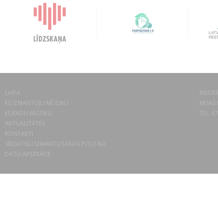
LAIPA
BIEDRĪ
ES IZMANTOJU MŪZIKU
MISAS 
ES RADU MŪZIKU
TEL. 6
AKTUALITĀTES
KONTAKTI
SĪKDATŅU IZMANTOŠANAS POLITIKA
DATU APSTRĀDE