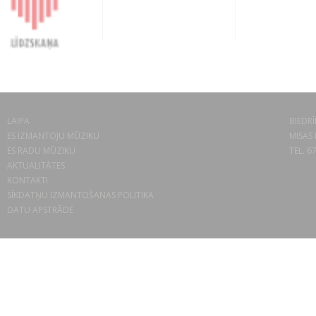
LAIPA
BIEDRĪ
ES IZMANTOJU MŪZIKU
MISAS 
ES RADU MŪZIKU
TEL. 6
AKTUALITĀTES
KONTAKTI
SĪKDATŅU IZMANTOŠANAS POLITIKA
DATU APSTRĀDE