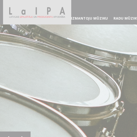
IZMANTOJU MŪZIKU
RADU MŪZIK