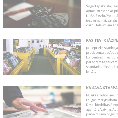
Šogad spēkā stājušās 
administrēšana ar pi
LaIPA. Ekskluzīvo tie
ieguvumu - aizsargās 
darbu televīzijām atļ
KAS TEV IR JĀZ
Jau iepriekš skaidroj
producenta tiesības un
koncentrēsimies uz j
paredzēts tā saucama
skaņdarbs, fiksēts fiz
lentā,...
KĀ SAVĀ STARPĀ
Mūzikas radītājiem un
Lai gan mērķis abām i
Divas biedrības Bied
aģentūra/Latvijas Aut
pārvaldījuma organizā