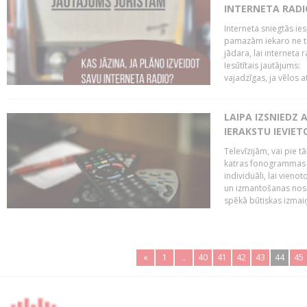
INTERNETA RADI
Interneta sniegtās ies
pamazām iekaro ne tik
jādara, lai interneta
Iesūtītais jautājums:
vajadzīgas, ja vēlos a
LAIPA IZSNIEDZ 
IERAKSTU IEVIE
Televīzijām, vai pie 
katras fonogrammas i
individuāli, lai vie
un izmantošanas nosa
spēkā būtiskas izmaiņ
«
1
..
40
41
42
43
44
45