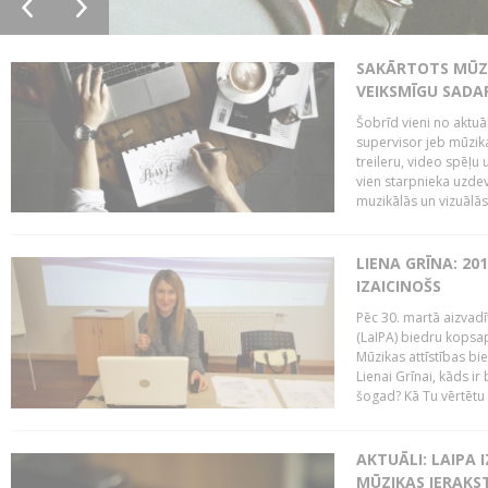
SAKĀRTOTS MŪZI
VEIKSMĪGU SADA
Šobrīd vieni no aktuā
supervisor jeb mūzika
treileru, video spēļu
vien starpnieka uzdev
muzikālās un vizuālās 
LIENA GRĪNA: 201
IZAICINOŠS
Pēc 30. martā aizvadī
(LaIPA) biedru kopsap
Mūzikas attīstības bi
Lienai Grīnai, kāds ir
šogad? Kā Tu vērtētu 
AKTUĀLI: LAIPA 
MŪZIKAS IERAKS