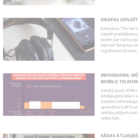
EIROPAS IZPILDĪ
Kampaņas “The Fair In
izskatīt priekšlikumu 
saņem par darbu lejup
Internet” kampaņa aic
regulējumus Eiropas au
INFOGRAFIKA: M
MOBILO TELEFO
Gandrīz puse (43%) L
pēdējā gada laikā ir i
dažādos informācijas 
apvienības (LaIPA) u
veiktais pētījums parā
veikta failu...
KĀDAS ATĻAUJAS 