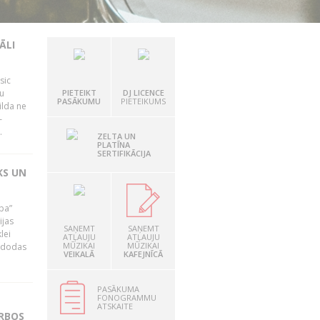
ĀLI
sic
mu
PIETEIKT
DJ LICENCE
PASĀKUMU
PIETEIKUMS
ilda ne
–
.
ZELTA UN
PLATĪNA
SERTIFIKĀCIJA
KS UN
ība”
ijas
SAŅEMT
SAŅEMT
lei
ATĻAUJU
ATĻAUJU
MŪZIKAI
MŪZIKAI
A dodas
VEIKALĀ
KAFEJNĪCĀ
PASĀKUMA
FONOGRAMMU
ATSKAITE
ARBOS