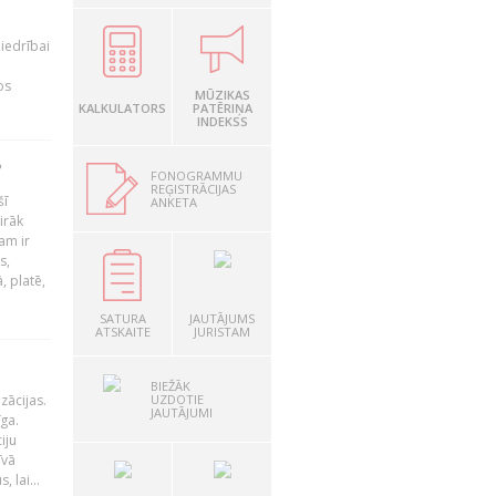
iedrībai
os
MŪZIKAS
KALKULATORS
PATĒRIŅA
INDEKSS
?
FONOGRAMMU
REĢISTRĀCIJAS
šī
ANKETA
irāk
am ir
s,
, platē,
SATURA
JAUTĀJUMS
ATSKAITE
JURISTAM
BIEŽĀK
UZDOTIE
zācijas.
JAUTĀJUMI
īga.
iju
īvā
 lai...