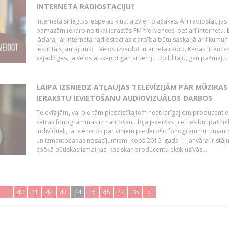
INTERNETA RADIOSTACIJU?
Interneta sniegtās iespējas kļūst aizvien plašākas. Arī radiostacijas
pamazām iekaro ne tikai ierastās FM frekvences, bet arī internetu. 
jādara, lai interneta radiostacijas darbība būtu saskaņā ar likumu?
Iesūtītais jautājums: Vēlos izveidot interneta radio. Kādas licenc
vajadzīgas, ja vēlos atskaņot gan ārzemju izpildītāju, gan pašmāju..
LAIPA IZSNIEDZ ATĻAUJAS TELEVĪZIJĀM PAR MŪZIKAS
IERAKSTU IEVIETOŠANU AUDIOVIZUĀLOS DARBOS
Televīzijām, vai pie tām piesaistītajiem neatkarīgajiem producenti
katras fonogrammas izmantošanu bija jāvēršas pie tiesību īpašni
individuāli, lai vienotos par viņiem piederošo fonogrammu izman
un izmantošanas nosacījumiem. Kopš 2016. gada 1. janvāra ir stāj
spēkā būtiskas izmaiņas, kas skar producentu ekskluzīvās...
..
40
41
42
43
44
45
46
47
48
»