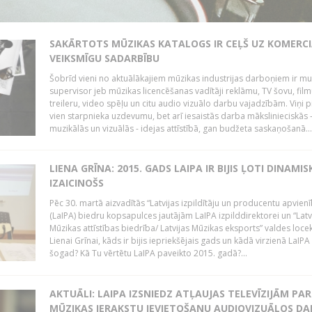
SAKĀRTOTS MŪZIKAS KATALOGS IR CEĻŠ UZ KOMERCI
VEIKSMĪGU SADARBĪBU
Šobrīd vieni no aktuālākajiem mūzikas industrijas darboņiem ir mu
supervisor jeb mūzikas licencēšanas vadītāji reklāmu, TV šovu, fil
treileru, video spēļu un citu audio vizuālo darbu vajadzībām. Viņi p
vien starpnieka uzdevumu, bet arī iesaistās darba mākslinieciskās 
muzikālās un vizuālās - idejas attīstībā, gan budžeta saskaņošanā...
LIENA GRĪNA: 2015. GADS LAIPA IR BIJIS ĻOTI DINAMIS
IZAICINOŠS
Pēc 30. martā aizvadītās “Latvijas izpildītāju un producentu apvien
(LaIPA) biedru kopsapulces jautājām LaIPA izpilddirektorei un “Latv
Mūzikas attīstības biedrība/ Latvijas Mūzikas eksports” valdes locek
Lienai Grīnai, kāds ir bijis iepriekšējais gads un kādā virzienā LaIP
šogad? Kā Tu vērtētu LaIPA paveikto 2015. gadā?...
AKTUĀLI: LAIPA IZSNIEDZ ATĻAUJAS TELEVĪZIJĀM PAR
MŪZIKAS IERAKSTU IEVIETOŠANU AUDIOVIZUĀLOS D