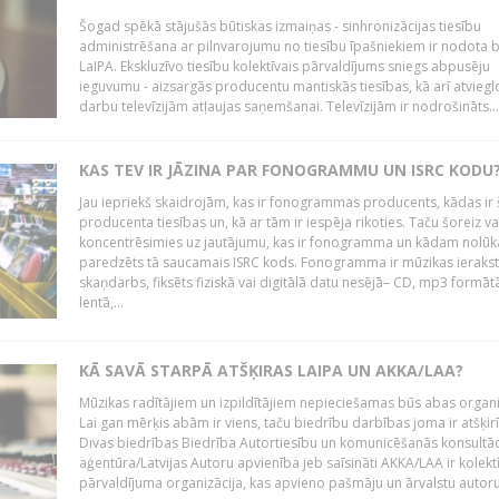
Šogad spēkā stājušās būtiskas izmaiņas - sinhronizācijas tiesību
administrēšana ar pilnvarojumu no tiesību īpašniekiem ir nodota b
LaIPA. Ekskluzīvo tiesību kolektīvais pārvaldījums sniegs abpusēju
ieguvumu - aizsargās producentu mantiskās tiesības, kā arī atviegl
darbu televīzijām atļaujas saņemšanai. Televīzijām ir nodrošināts...
KAS TEV IR JĀZINA PAR FONOGRAMMU UN ISRC KODU
Jau iepriekš skaidrojām, kas ir fonogrammas producents, kādas ir 
producenta tiesības un, kā ar tām ir iespēja rikoties. Taču šoreiz va
koncentrēsimies uz jautājumu, kas ir fonogramma un kādam nolūk
paredzēts tā saucamais ISRC kods. Fonogramma ir mūzikas ierakst
skaņdarbs, fiksēts fiziskā vai digitālā datu nesējā– CD, mp3 formātā
lentā,...
KĀ SAVĀ STARPĀ ATŠĶIRAS LAIPA UN AKKA/LAA?
Mūzikas radītājiem un izpildītājiem nepieciešamas būs abas organi
Lai gan mērķis abām ir viens, taču biedrību darbības joma ir atšķir
Divas biedrības Biedrība Autortiesību un komunicēšanās konsultāc
aģentūra/Latvijas Autoru apvienība jeb saīsināti AKKA/LAA ir kolekt
pārvaldījuma organizācija, kas apvieno pašmāju un ārvalstu autorus,