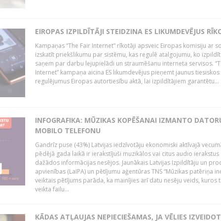
EIROPAS IZPILDĪTĀJI STEIDZINA ES LIKUMDEVĒJUS RĪK
Kampaņas “The Fair Internet” rīkotāji apsveic Eiropas komisiju ar s
izskatīt priekšlikumu par sistēmu, kas regulē atalgojumu, ko izpildīt
saņem par darbu lejupielādi un straumēšanu interneta servisos. “T
Internet” kampaņa aicina ES likumdevējus pieņemt jaunus tiesiskos
regulējumus Eiropas autortiesību aktā, lai izpildītājiem garantētu...
INFOGRAFIKA: MŪZIKAS KOPĒŠANAI IZMANTO DATOR
MOBILO TELEFONU
Gandrīz puse (43%) Latvijas iedzīvotāju ekonomiski aktīvajā vecum
pēdējā gada laikā ir ierakstījuši muzikālos vai citus audio ierakstus
dažādos informācijas nesējos. Jaunākais Latvijas Izpildītāju un pr
apvienības (LaIPA) un pētījumu aģentūras TNS “Mūzikas patēriņa i
veiktais pētījums parāda, ka mainījies arī datu nesēju veids, kuros t
veikta failu...
KĀDAS ATĻAUJAS NEPIECIEŠAMAS, JA VĒLIES IZVEIDO