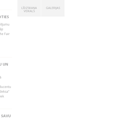
LĪDZSKAŅA
GALERIJAS
VEIKALS
OTIES
olījumu
āji
he Fair
U UN
ā
oducentu
ndeksa”
iek
T SAVU