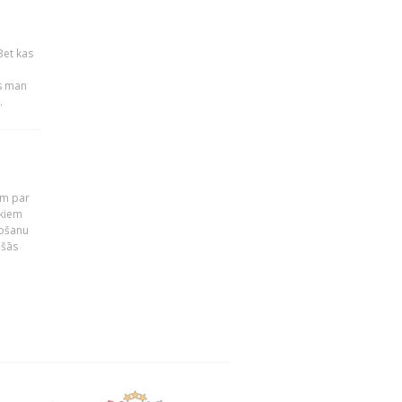
Bet kas
es man
.
em par
ekiem
tošanu
ušās