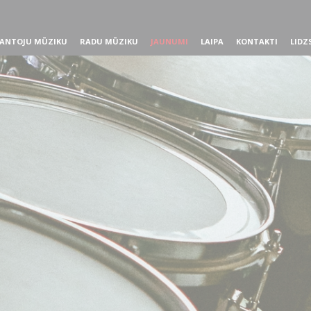
ANTOJU MŪZIKU
RADU MŪZIKU
JAUNUMI
LAIPA
KONTAKTI
LIDZ