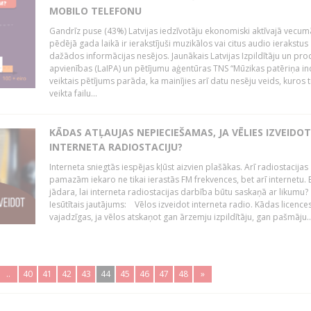
MOBILO TELEFONU
Gandrīz puse (43%) Latvijas iedzīvotāju ekonomiski aktīvajā vecum
pēdējā gada laikā ir ierakstījuši muzikālos vai citus audio ierakstus
dažādos informācijas nesējos. Jaunākais Latvijas Izpildītāju un pr
apvienības (LaIPA) un pētījumu aģentūras TNS “Mūzikas patēriņa i
veiktais pētījums parāda, ka mainījies arī datu nesēju veids, kuros t
veikta failu...
KĀDAS ATĻAUJAS NEPIECIEŠAMAS, JA VĒLIES IZVEIDO
INTERNETA RADIOSTACIJU?
Interneta sniegtās iespējas kļūst aizvien plašākas. Arī radiostacijas
pamazām iekaro ne tikai ierastās FM frekvences, bet arī internetu. 
jādara, lai interneta radiostacijas darbība būtu saskaņā ar likumu?
Iesūtītais jautājums: Vēlos izveidot interneta radio. Kādas licenc
vajadzīgas, ja vēlos atskaņot gan ārzemju izpildītāju, gan pašmāju..
..
40
41
42
43
44
45
46
47
48
»