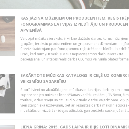
KAS JĀZINA MŪZIĶIEM UN PRODUCENTIEM, REĢISTRĒ
FONOGRAMMAS LATVIJAS IZPILDĪTĀJU UN PRODUCEN
APVIENĪBĀ
Veidojot mūzikas ierakstu, ir virkne dažādu darbu, kurus mūziķiem 
grupām, ierakstu producentiem un grupas menedžmentam – ir jāp
Šoreiz skaidrojam par fonogrammu reģistrēšanas kārtību biedrībā
Brīdī, kad mūziķi ir veikuši visus nepieciešamos darbus ieraksta
pabeigšanai un ir tapis reāls darbs CD, mp3 vai vinila plates formātā
SAKĀRTOTS MŪZIKAS KATALOGS IR CEĻŠ UZ KOMERCI
VEIKSMĪGU SADARBĪBU
Šobrīd vieni no aktuālākajiem mūzikas industrijas darboņiem ir mu
supervisor jeb mūzikas licencēšanas vadītāji reklāmu, TV šovu, fil
treileru, video spēļu un citu audio vizuālo darbu vajadzībām. Viņi p
vien starpnieka uzdevumu, bet arī iesaistās darba mākslinieciskās 
muzikālās un vizuālās - idejas attīstībā, gan budžeta saskaņošanā...
LIENA GRĪNA: 2015. GADS LAIPA IR BIJIS ĻOTI DINAMIS