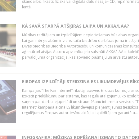
skaņdarbs, fiksēts fiziskā vai digitālā datu nesējā– CD, mp3 formātā
lentā,...
KĀ SAVĀ STARPĀ ATŠĶIRAS LAIPA UN AKKA/LAA?
Mūzikas radītājiem un izpildītājiem nepieciešamas būs abas organi
Lai gan mērķis abām ir viens, taču biedrību darbības joma ir atšķir
Divas biedrības Biedrība Autortiesību un komunicēšanās konsultāc
aģentūra/Latvijas Autoru apvienība jeb saīsināti AKKA/LAA ir kolekt
pārvaldījuma organizācija, kas apvieno pašmāju un ārvalstu autorus,
EIROPAS IZPILDĪTĀJI STEIDZINA ES LIKUMDEVĒJUS RĪK
Kampaņas “The Fair Internet” rīkotāji apsveic Eiropas komisiju ar s
izskatīt priekšlikumu par sistēmu, kas regulē atalgojumu, ko izpildīt
saņem par darbu lejupielādi un straumēšanu interneta servisos. “T
Internet” kampaņa aicina ES likumdevējus pieņemt jaunus tiesiskos
regulējumus Eiropas autortiesību aktā, lai izpildītājiem garantētu...
INFOGRAFIKA: MŪZIKAS KOPĒŠANAI IZMANTO DATOR