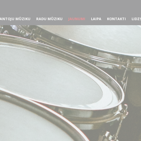
ANTOJU MŪZIKU
RADU MŪZIKU
JAUNUMI
LAIPA
KONTAKTI
LIDZ