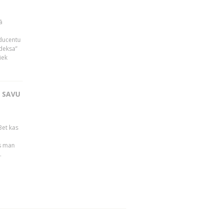
ā
oducentu
ndeksa”
iek
T SAVU
Bet kas
es man
.