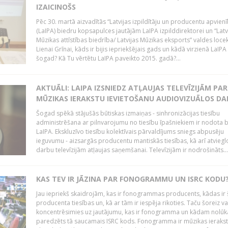
IZAICINOŠS
Pēc 30. martā aizvadītās “Latvijas izpildītāju un producentu apvien
(LaIPA) biedru kopsapulces jautājām LaIPA izpilddirektorei un “Latv
Mūzikas attīstības biedrība/ Latvijas Mūzikas eksports” valdes locek
Lienai Grīnai, kāds ir bijis iepriekšējais gads un kādā virzienā LaIP
šogad? Kā Tu vērtētu LaIPA paveikto 2015. gadā?...
AKTUĀLI: LAIPA IZSNIEDZ ATĻAUJAS TELEVĪZIJĀM PAR
MŪZIKAS IERAKSTU IEVIETOŠANU AUDIOVIZUĀLOS D
Šogad spēkā stājušās būtiskas izmaiņas - sinhronizācijas tiesību
administrēšana ar pilnvarojumu no tiesību īpašniekiem ir nodota b
LaIPA. Ekskluzīvo tiesību kolektīvais pārvaldījums sniegs abpusēju
ieguvumu - aizsargās producentu mantiskās tiesības, kā arī atviegl
darbu televīzijām atļaujas saņemšanai. Televīzijām ir nodrošināts...
KAS TEV IR JĀZINA PAR FONOGRAMMU UN ISRC KODU
Jau iepriekš skaidrojām, kas ir fonogrammas producents, kādas ir 
producenta tiesības un, kā ar tām ir iespēja rikoties. Taču šoreiz va
koncentrēsimies uz jautājumu, kas ir fonogramma un kādam nolūk
paredzēts tā saucamais ISRC kods. Fonogramma ir mūzikas ierakst