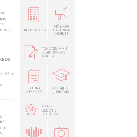
ība”
ijas
lei
MŪZIKAS
A dodas
KALKULATORS
PATĒRIŅA
INDEKSS
FONOGRAMMU
REĢISTRĀCIJAS
ANKETA
ARBOS
iedrībai
os
SATURA
JAUTĀJUMS
ATSKAITE
JURISTAM
BIEŽĀK
?
UZDOTIE
JAUTĀJUMI
šī
irāk
am ir
s,