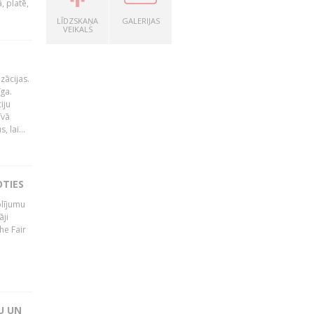
, platē,
LĪDZSKAŅA
GALERIJAS
VEIKALS
zācijas.
īga.
iju
īvā
 lai...
OTIES
olījumu
āji
he Fair
U UN