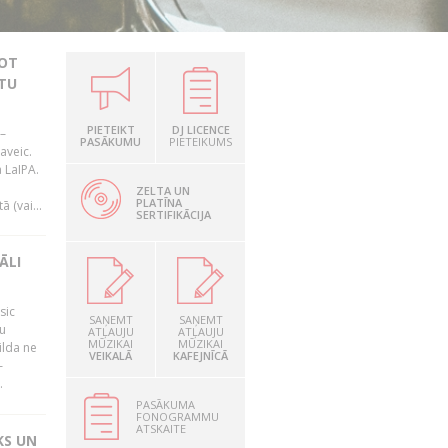
JOT
TU
PIETEIKT
DJ LICENCE
–
PASĀKUMU
PIETEIKUMS
aveic.
 LaIPA.
ZELTA UN
PLATĪNA
 (vai...
SERTIFIKĀCIJA
ĀLI
sic
SAŅEMT
SAŅEMT
mu
ATĻAUJU
ATĻAUJU
MŪZIKAI
MŪZIKAI
ilda ne
VEIKALĀ
KAFEJNĪCĀ
–
.
PASĀKUMA
FONOGRAMMU
ATSKAITE
KS UN