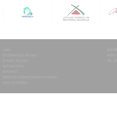
LAIPA
BIEDRĪ
ES IZMANTOJU MŪZIKU
MISAS 
ES RADU MŪZIKU
TEL. 6
AKTUALITĀTES
KONTAKTI
SĪKDATŅU IZMANTOŠANAS POLITIKA
DATU APSTRĀDE