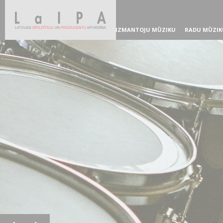
IZMANTOJU MŪZIKU
RADU MŪZIK