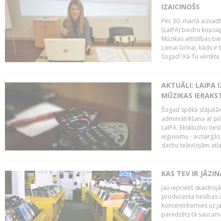
IZAICINOŠS
Pēc 30. martā aizvadī
(LaIPA) biedru kopsap
Mūzikas attīstības bi
Lienai Grīnai, kāds ir
šogad? Kā Tu vērtētu 
AKTUĀLI: LAIPA 
MŪZIKAS IERAKS
Šogad spēkā stājušās 
administrēšana ar pi
LaIPA. Ekskluzīvo tie
ieguvumu - aizsargās 
darbu televīzijām atļ
KAS TEV IR JĀZ
Jau iepriekš skaidroj
producenta tiesības un
koncentrēsimies uz j
paredzēts tā saucama