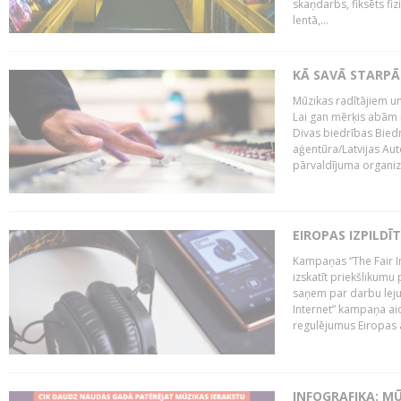
skaņdarbs, fiksēts fiz
lentā,...
KĀ SAVĀ STARPĀ
Mūzikas radītājiem un
Lai gan mērķis abām i
Divas biedrības Bied
aģentūra/Latvijas Aut
pārvaldījuma organizā
EIROPAS IZPILDĪ
Kampaņas “The Fair In
izskatīt priekšlikumu 
saņem par darbu lejup
Internet” kampaņa aic
regulējumus Eiropas au
INFOGRAFIKA: M