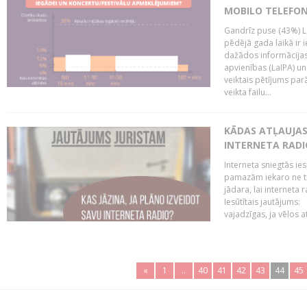
MOBILO TELEFO
Gandrīz puse (43%) L
pēdējā gada laikā ir i
dažādos informācijas 
apvienības (LaIPA) u
veiktais pētījums parā
veikta failu...
KĀDAS ATĻAUJAS 
INTERNETA RADI
Interneta sniegtās ies
pamazām iekaro ne tik
jādara, lai interneta
Iesūtītais jautājums:
vajadzīgas, ja vēlos a
«
1
..
40
41
42
43
44
45