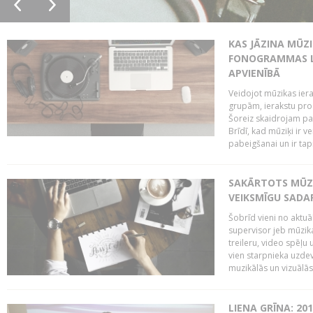
KAS JĀZINA MŪZ
FONOGRAMMAS LA
APVIENĪBĀ
Veidojot mūzikas iera
grupām, ierakstu pr
Šoreiz skaidrojam pa
Brīdī, kad mūziķi ir 
pabeigšanai un ir tapi
SAKĀRTOTS MŪZI
VEIKSMĪGU SADA
Šobrīd vieni no aktuā
supervisor jeb mūzika
treileru, video spēļu
vien starpnieka uzdev
muzikālās un vizuālās 
LIENA GRĪNA: 201