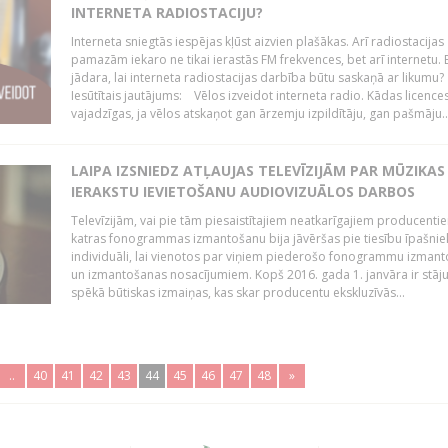
INTERNETA RADIOSTACIJU?
Interneta sniegtās iespējas kļūst aizvien plašākas. Arī radiostacijas
pamazām iekaro ne tikai ierastās FM frekvences, bet arī internetu. 
jādara, lai interneta radiostacijas darbība būtu saskaņā ar likumu?
Iesūtītais jautājums: Vēlos izveidot interneta radio. Kādas licenc
vajadzīgas, ja vēlos atskaņot gan ārzemju izpildītāju, gan pašmāju..
LAIPA IZSNIEDZ ATĻAUJAS TELEVĪZIJĀM PAR MŪZIKAS
IERAKSTU IEVIETOŠANU AUDIOVIZUĀLOS DARBOS
Televīzijām, vai pie tām piesaistītajiem neatkarīgajiem producenti
katras fonogrammas izmantošanu bija jāvēršas pie tiesību īpašni
individuāli, lai vienotos par viņiem piederošo fonogrammu izman
un izmantošanas nosacījumiem. Kopš 2016. gada 1. janvāra ir stāj
spēkā būtiskas izmaiņas, kas skar producentu ekskluzīvās...
..
40
41
42
43
44
45
46
47
48
»