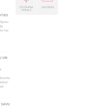
LĪDZSKAŅA
GALERIJAS
VEIKALS
OTIES
olījumu
āji
he Fair
U UN
ā
oducentu
ndeksa”
iek
T SAVU