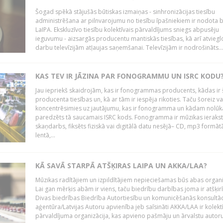
Šogad spēkā stājušās būtiskas izmaiņas - sinhronizācijas tiesību
administrēšana ar pilnvarojumu no tiesību īpašniekiem ir nodota b
LaIPA. Ekskluzīvo tiesību kolektīvais pārvaldījums sniegs abpusēju
ieguvumu - aizsargās producentu mantiskās tiesības, kā arī atviegl
darbu televīzijām atļaujas saņemšanai. Televīzijām ir nodrošināts...
KAS TEV IR JĀZINA PAR FONOGRAMMU UN ISRC KODU
Jau iepriekš skaidrojām, kas ir fonogrammas producents, kādas ir 
producenta tiesības un, kā ar tām ir iespēja rikoties. Taču šoreiz va
koncentrēsimies uz jautājumu, kas ir fonogramma un kādam nolūk
paredzēts tā saucamais ISRC kods. Fonogramma ir mūzikas ierakst
skaņdarbs, fiksēts fiziskā vai digitālā datu nesējā– CD, mp3 formātā
lentā,...
KĀ SAVĀ STARPĀ ATŠĶIRAS LAIPA UN AKKA/LAA?
Mūzikas radītājiem un izpildītājiem nepieciešamas būs abas organi
Lai gan mērķis abām ir viens, taču biedrību darbības joma ir atšķir
Divas biedrības Biedrība Autortiesību un komunicēšanās konsultāc
aģentūra/Latvijas Autoru apvienība jeb saīsināti AKKA/LAA ir kolekt
pārvaldījuma organizācija, kas apvieno pašmāju un ārvalstu autorus,