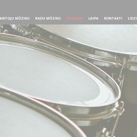
ANTOJU MŪZIKU
RADU MŪZIKU
JAUNUMI
LAIPA
KONTAKTI
LIDZ