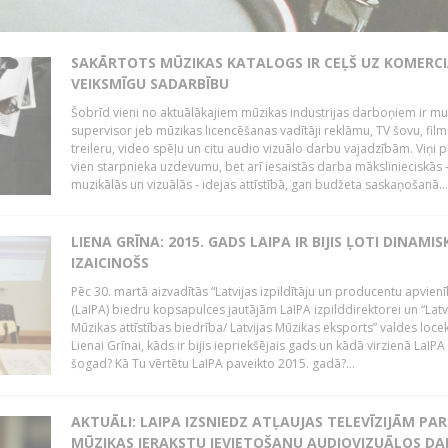
SAKĀRTOTS MŪZIKAS KATALOGS IR CEĻŠ UZ KOMERCI
VEIKSMĪGU SADARBĪBU
Šobrīd vieni no aktuālākajiem mūzikas industrijas darboņiem ir mu
supervisor jeb mūzikas licencēšanas vadītāji reklāmu, TV šovu, fil
treileru, video spēļu un citu audio vizuālo darbu vajadzībām. Viņi p
vien starpnieka uzdevumu, bet arī iesaistās darba mākslinieciskās 
muzikālās un vizuālās - idejas attīstībā, gan budžeta saskaņošanā...
LIENA GRĪNA: 2015. GADS LAIPA IR BIJIS ĻOTI DINAMIS
IZAICINOŠS
Pēc 30. martā aizvadītās “Latvijas izpildītāju un producentu apvien
(LaIPA) biedru kopsapulces jautājām LaIPA izpilddirektorei un “Latv
Mūzikas attīstības biedrība/ Latvijas Mūzikas eksports” valdes locek
Lienai Grīnai, kāds ir bijis iepriekšējais gads un kādā virzienā LaIP
šogad? Kā Tu vērtētu LaIPA paveikto 2015. gadā?...
AKTUĀLI: LAIPA IZSNIEDZ ATĻAUJAS TELEVĪZIJĀM PAR
MŪZIKAS IERAKSTU IEVIETOŠANU AUDIOVIZUĀLOS D