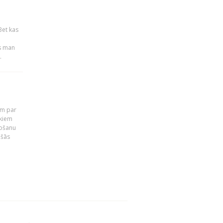
Bet kas
es man
.
em par
ekiem
tošanu
ušās