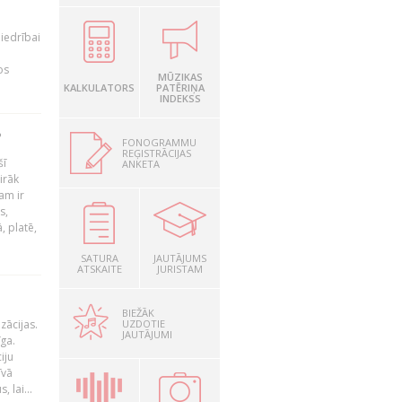
iedrībai
os
MŪZIKAS
KALKULATORS
PATĒRIŅA
INDEKSS
?
FONOGRAMMU
REĢISTRĀCIJAS
šī
ANKETA
irāk
am ir
s,
, platē,
SATURA
JAUTĀJUMS
ATSKAITE
JURISTAM
BIEŽĀK
UZDOTIE
zācijas.
JAUTĀJUMI
īga.
iju
īvā
 lai...