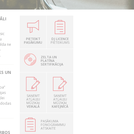
ĀLI
sic
mu
PIETEIKT
DJ LICENCE
PASĀKUMU
PIETEIKUMS
ilda ne
–
.
ZELTA UN
PLATĪNA
SERTIFIKĀCIJA
KS UN
ība”
ijas
SAŅEMT
SAŅEMT
lei
ATĻAUJU
ATĻAUJU
MŪZIKAI
MŪZIKAI
A dodas
VEIKALĀ
KAFEJNĪCĀ
PASĀKUMA
FONOGRAMMU
ATSKAITE
ARBOS