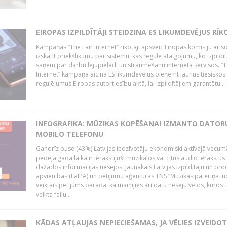
EIROPAS IZPILDĪTĀJI STEIDZINA ES LIKUMDEVĒJUS RĪK
Kampaņas “The Fair Internet” rīkotāji apsveic Eiropas komisiju ar s
izskatīt priekšlikumu par sistēmu, kas regulē atalgojumu, ko izpildīt
saņem par darbu lejupielādi un straumēšanu interneta servisos. “T
Internet” kampaņa aicina ES likumdevējus pieņemt jaunus tiesiskos
regulējumus Eiropas autortiesību aktā, lai izpildītājiem garantētu...
INFOGRAFIKA: MŪZIKAS KOPĒŠANAI IZMANTO DATOR
MOBILO TELEFONU
Gandrīz puse (43%) Latvijas iedzīvotāju ekonomiski aktīvajā vecum
pēdējā gada laikā ir ierakstījuši muzikālos vai citus audio ierakstus
dažādos informācijas nesējos. Jaunākais Latvijas Izpildītāju un pr
apvienības (LaIPA) un pētījumu aģentūras TNS “Mūzikas patēriņa i
veiktais pētījums parāda, ka mainījies arī datu nesēju veids, kuros t
veikta failu...
KĀDAS ATĻAUJAS NEPIECIEŠAMAS, JA VĒLIES IZVEIDO