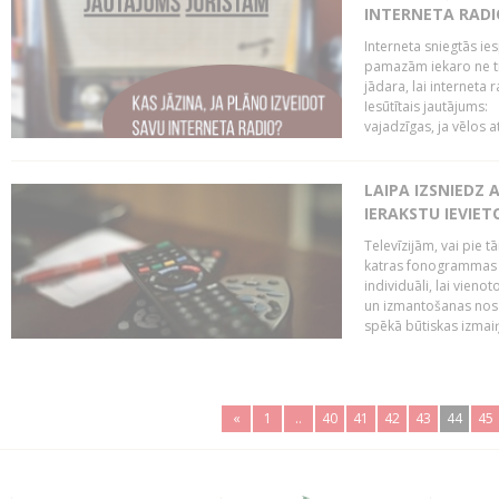
INTERNETA RADI
Interneta sniegtās ies
pamazām iekaro ne tik
jādara, lai interneta
Iesūtītais jautājums:
vajadzīgas, ja vēlos a
LAIPA IZSNIEDZ 
IERAKSTU IEVIE
Televīzijām, vai pie 
katras fonogrammas i
individuāli, lai vie
un izmantošanas nosa
spēkā būtiskas izmaiņ
«
1
..
40
41
42
43
44
45