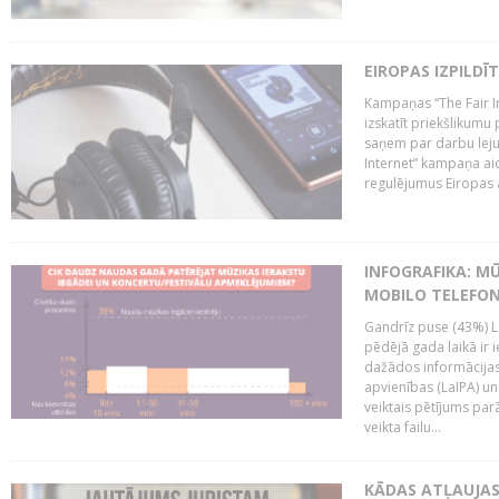
EIROPAS IZPILDĪ
Kampaņas “The Fair In
izskatīt priekšlikumu 
saņem par darbu lejup
Internet” kampaņa aic
regulējumus Eiropas au
INFOGRAFIKA: M
MOBILO TELEFO
Gandrīz puse (43%) L
pēdējā gada laikā ir i
dažādos informācijas 
apvienības (LaIPA) u
veiktais pētījums parā
veikta failu...
KĀDAS ATĻAUJAS 