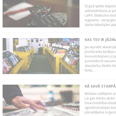
Šogad spēkā stājušās 
administrēšana ar pi
LaIPA. Ekskluzīvo tie
ieguvumu - aizsargās 
darbu televīzijām atļ
KAS TEV IR JĀZ
Jau iepriekš skaidroj
producenta tiesības un
koncentrēsimies uz j
paredzēts tā saucama
skaņdarbs, fiksēts fiz
lentā,...
KĀ SAVĀ STARPĀ
Mūzikas radītājiem un
Lai gan mērķis abām i
Divas biedrības Bied
aģentūra/Latvijas Aut
pārvaldījuma organizā