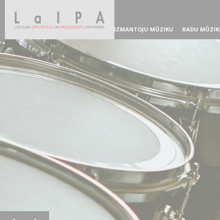
IZMANTOJU MŪZIKU
RADU MŪZIK