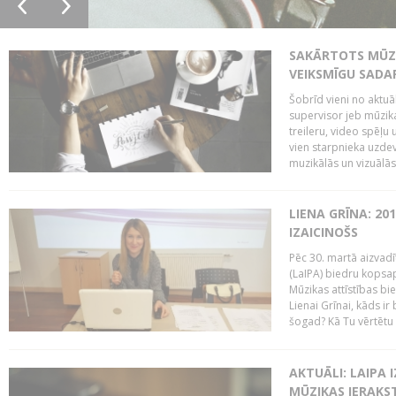
SAKĀRTOTS MŪZI
VEIKSMĪGU SADA
Šobrīd vieni no aktuā
supervisor jeb mūzika
treileru, video spēļu
vien starpnieka uzdev
muzikālās un vizuālās 
LIENA GRĪNA: 201
IZAICINOŠS
Pēc 30. martā aizvadī
(LaIPA) biedru kopsap
Mūzikas attīstības bi
Lienai Grīnai, kāds ir
šogad? Kā Tu vērtētu 
AKTUĀLI: LAIPA 
MŪZIKAS IERAKS