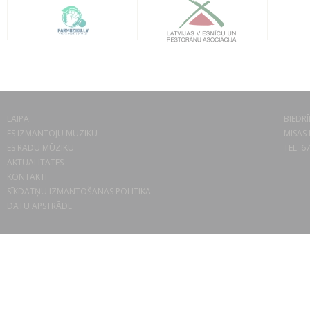
LAIPA
BIEDRĪ
ES IZMANTOJU MŪZIKU
MISAS 
ES RADU MŪZIKU
TEL. 6
AKTUALITĀTES
KONTAKTI
SĪKDATŅU IZMANTOŠANAS POLITIKA
DATU APSTRĀDE