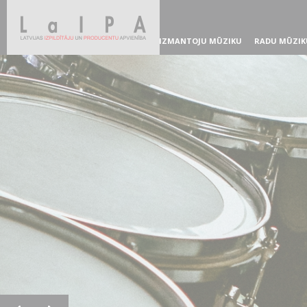
IZMANTOJU MŪZIKU
RADU MŪZIK