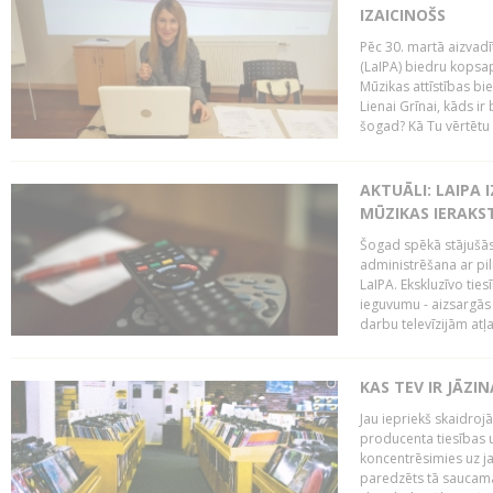
IZAICINOŠS
Pēc 30. martā aizvadī
(LaIPA) biedru kopsap
Mūzikas attīstības bi
Lienai Grīnai, kāds ir
šogad? Kā Tu vērtētu 
AKTUĀLI: LAIPA 
MŪZIKAS IERAKS
Šogad spēkā stājušās 
administrēšana ar pi
LaIPA. Ekskluzīvo tie
ieguvumu - aizsargās 
darbu televīzijām atļ
KAS TEV IR JĀZ
Jau iepriekš skaidroj
producenta tiesības un
koncentrēsimies uz j
paredzēts tā saucama