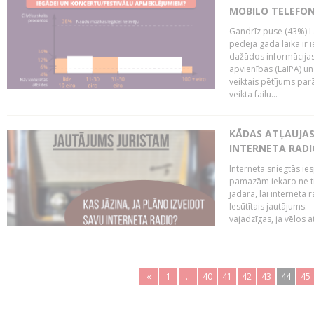
MOBILO TELEFO
Gandrīz puse (43%) L
pēdējā gada laikā ir i
dažādos informācijas 
apvienības (LaIPA) u
veiktais pētījums parā
veikta failu...
KĀDAS ATĻAUJAS 
INTERNETA RADI
Interneta sniegtās ies
pamazām iekaro ne tik
jādara, lai interneta
Iesūtītais jautājums:
vajadzīgas, ja vēlos a
«
1
..
40
41
42
43
44
45