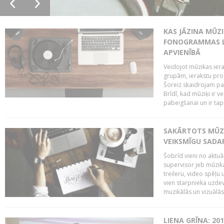
KAS JĀZINA MŪZ
FONOGRAMMAS LA
APVIENĪBĀ
Veidojot mūzikas iera
grupām, ierakstu pr
Šoreiz skaidrojam pa
Brīdī, kad mūziķi ir 
pabeigšanai un ir tapi
SAKĀRTOTS MŪZI
VEIKSMĪGU SADA
Šobrīd vieni no aktuā
supervisor jeb mūzika
treileru, video spēļu
vien starpnieka uzdev
muzikālās un vizuālās 
LIENA GRĪNA: 201