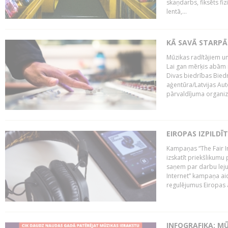
skaņdarbs, fiksēts fiz
lentā,...
KĀ SAVĀ STARPĀ
Mūzikas radītājiem un
Lai gan mērķis abām i
Divas biedrības Bied
aģentūra/Latvijas Aut
pārvaldījuma organizā
EIROPAS IZPILDĪ
Kampaņas “The Fair In
izskatīt priekšlikumu 
saņem par darbu lejup
Internet” kampaņa aic
regulējumus Eiropas au
INFOGRAFIKA: M