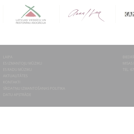
LAIPA
BIEDRĪ
ES IZMANTOJU MŪZIKU
MISAS 
ES RADU MŪZIKU
TEL. 6
AKTUALITĀTES
KONTAKTI
SĪKDATŅU IZMANTOŠANAS POLITIKA
DATU APSTRĀDE