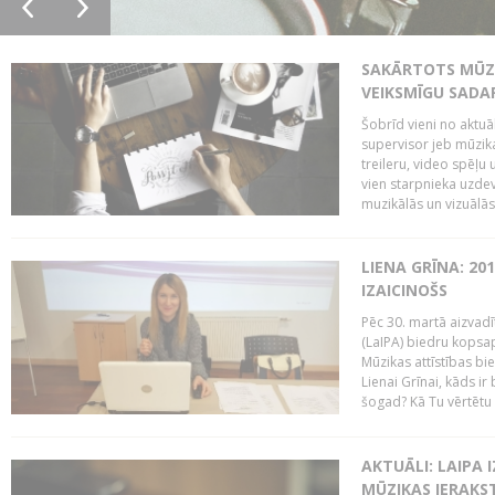
SAKĀRTOTS MŪZI
VEIKSMĪGU SADA
Šobrīd vieni no aktuā
supervisor jeb mūzika
treileru, video spēļu
vien starpnieka uzdev
muzikālās un vizuālās 
LIENA GRĪNA: 201
IZAICINOŠS
Pēc 30. martā aizvadī
(LaIPA) biedru kopsap
Mūzikas attīstības bi
Lienai Grīnai, kāds ir
šogad? Kā Tu vērtētu 
AKTUĀLI: LAIPA 
MŪZIKAS IERAKS