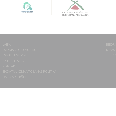
LAIPA
BIEDRĪ
ES IZMANTOJU MŪZIKU
MISAS 
ES RADU MŪZIKU
TEL. 6
AKTUALITĀTES
KONTAKTI
SĪKDATŅU IZMANTOŠANAS POLITIKA
DATU APSTRĀDE