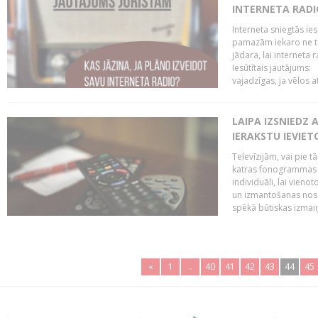
INTERNETA RADI
Interneta sniegtās ies
pamazām iekaro ne tik
jādara, lai interneta
Iesūtītais jautājums:
vajadzīgas, ja vēlos a
LAIPA IZSNIEDZ 
IERAKSTU IEVIE
Televīzijām, vai pie 
katras fonogrammas i
individuāli, lai vie
un izmantošanas nosa
spēkā būtiskas izmaiņ
«
1
..
40
41
42
43
44
45