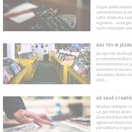
Šogad spēkā stājušās 
administrēšana ar pi
LaIPA. Ekskluzīvo tie
ieguvumu - aizsargās 
darbu televīzijām atļ
KAS TEV IR JĀZ
Jau iepriekš skaidroj
producenta tiesības un
koncentrēsimies uz j
paredzēts tā saucama
skaņdarbs, fiksēts fiz
lentā,...
KĀ SAVĀ STARPĀ
Mūzikas radītājiem un
Lai gan mērķis abām i
Divas biedrības Bied
aģentūra/Latvijas Aut
pārvaldījuma organizā