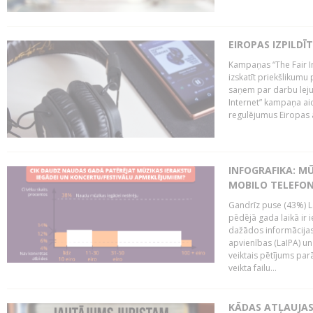
EIROPAS IZPILDĪ
Kampaņas “The Fair In
izskatīt priekšlikumu 
saņem par darbu lejup
Internet” kampaņa aic
regulējumus Eiropas au
INFOGRAFIKA: M
MOBILO TELEFO
Gandrīz puse (43%) L
pēdējā gada laikā ir i
dažādos informācijas 
apvienības (LaIPA) u
veiktais pētījums parā
veikta failu...
KĀDAS ATĻAUJAS 