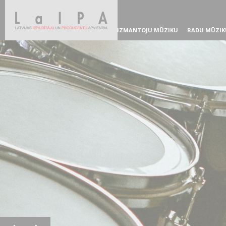
IZMANTOJU MŪZIKU
RADU MŪZIK