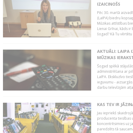
IZAICINOŠS
Pēc 30. martā aizvadī
(LaIPA) biedru kopsap
Mūzikas attīstības bi
Lienai Grīnai, kāds ir
šogad? Kā Tu vērtētu 
AKTUĀLI: LAIPA 
MŪZIKAS IERAKS
Šogad spēkā stājušās 
administrēšana ar pi
LaIPA. Ekskluzīvo tie
ieguvumu - aizsargās 
darbu televīzijām atļ
KAS TEV IR JĀZ
Jau iepriekš skaidroj
producenta tiesības un
koncentrēsimies uz j
paredzēts tā saucama