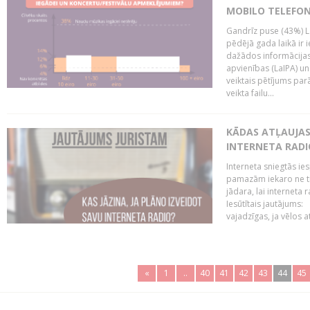
MOBILO TELEFO
Gandrīz puse (43%) L
pēdējā gada laikā ir i
dažādos informācijas 
apvienības (LaIPA) u
veiktais pētījums parā
veikta failu...
KĀDAS ATĻAUJAS 
INTERNETA RADI
Interneta sniegtās ies
pamazām iekaro ne tik
jādara, lai interneta
Iesūtītais jautājums:
vajadzīgas, ja vēlos a
«
1
..
40
41
42
43
44
45