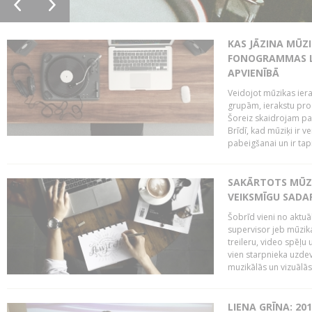
KAS JĀZINA MŪZ
FONOGRAMMAS LA
APVIENĪBĀ
Veidojot mūzikas iera
grupām, ierakstu pr
Šoreiz skaidrojam pa
Brīdī, kad mūziķi ir 
pabeigšanai un ir tapi
SAKĀRTOTS MŪZI
VEIKSMĪGU SADA
Šobrīd vieni no aktuā
supervisor jeb mūzika
treileru, video spēļu
vien starpnieka uzdev
muzikālās un vizuālās 
LIENA GRĪNA: 201