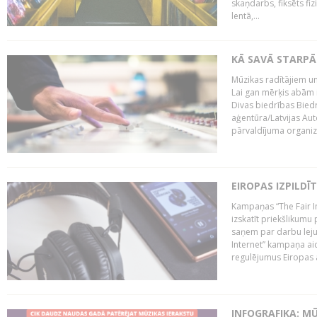
skaņdarbs, fiksēts fiz
lentā,...
KĀ SAVĀ STARPĀ
Mūzikas radītājiem un
Lai gan mērķis abām i
Divas biedrības Bied
aģentūra/Latvijas Aut
pārvaldījuma organizā
EIROPAS IZPILDĪ
Kampaņas “The Fair In
izskatīt priekšlikumu 
saņem par darbu lejup
Internet” kampaņa aic
regulējumus Eiropas au
INFOGRAFIKA: M