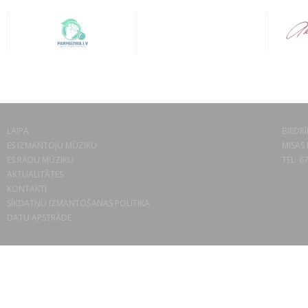
LAIPA
BIEDRĪ
ES IZMANTOJU MŪZIKU
MISAS 
ES RADU MŪZIKU
TEL. 6
AKTUALITĀTES
KONTAKTI
SĪKDATŅU IZMANTOŠANAS POLITIKA
DATU APSTRĀDE