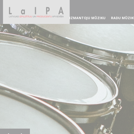
IZMANTOJU MŪZIKU
RADU MŪZIK