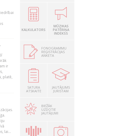
iedrībai
os
MŪZIKAS
KALKULATORS
PATĒRIŅA
INDEKSS
?
FONOGRAMMU
REĢISTRĀCIJAS
šī
ANKETA
irāk
am ir
s,
, platē,
SATURA
JAUTĀJUMS
ATSKAITE
JURISTAM
BIEŽĀK
UZDOTIE
zācijas.
JAUTĀJUMI
īga.
iju
īvā
 lai...