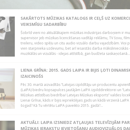
SAKĀRTOTS MŪZIKAS KATALOGS IR CEĻŠ UZ KOMERCI
VEIKSMĪGU SADARBĪBU
Šobrīd vieni no aktuālākajiem mūzikas industrijas darboņiem ir mu
supervisor jeb mūzikas licencēšanas vadītāji reklāmu, TV šovu, fil
treileru, video spēļu un citu audio vizuālo darbu vajadzībām. Viņi p
vien starpnieka uzdevumu, bet arī iesaistās darba mākslinieciskās 
muzikālās un vizuālās - idejas attīstībā, gan budžeta saskaņošanā...
LIENA GRĪNA: 2015. GADS LAIPA IR BIJIS ĻOTI DINAMIS
IZAICINOŠS
Pēc 30. martā aizvadītās “Latvijas izpildītāju un producentu apvien
(LaIPA) biedru kopsapulces jautājām LaIPA izpilddirektorei un “Latv
Mūzikas attīstības biedrība/ Latvijas Mūzikas eksports” valdes locek
Lienai Grīnai, kāds ir bijis iepriekšējais gads un kādā virzienā LaIP
šogad? Kā Tu vērtētu LaIPA paveikto 2015. gadā?...
AKTUĀLI: LAIPA IZSNIEDZ ATĻAUJAS TELEVĪZIJĀM PAR
MŪZIKAS IERAKSTU IEVIETOŠANU AUDIOVIZUĀLOS D