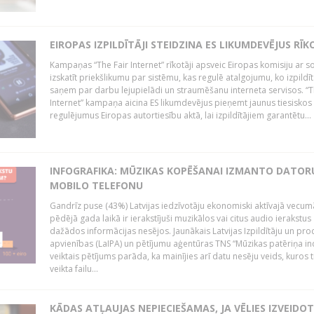
EIROPAS IZPILDĪTĀJI STEIDZINA ES LIKUMDEVĒJUS RĪK
Kampaņas “The Fair Internet” rīkotāji apsveic Eiropas komisiju ar s
izskatīt priekšlikumu par sistēmu, kas regulē atalgojumu, ko izpildīt
saņem par darbu lejupielādi un straumēšanu interneta servisos. “T
Internet” kampaņa aicina ES likumdevējus pieņemt jaunus tiesiskos
regulējumus Eiropas autortiesību aktā, lai izpildītājiem garantētu...
INFOGRAFIKA: MŪZIKAS KOPĒŠANAI IZMANTO DATOR
MOBILO TELEFONU
Gandrīz puse (43%) Latvijas iedzīvotāju ekonomiski aktīvajā vecum
pēdējā gada laikā ir ierakstījuši muzikālos vai citus audio ierakstus
dažādos informācijas nesējos. Jaunākais Latvijas Izpildītāju un pr
apvienības (LaIPA) un pētījumu aģentūras TNS “Mūzikas patēriņa i
veiktais pētījums parāda, ka mainījies arī datu nesēju veids, kuros t
veikta failu...
KĀDAS ATĻAUJAS NEPIECIEŠAMAS, JA VĒLIES IZVEIDO