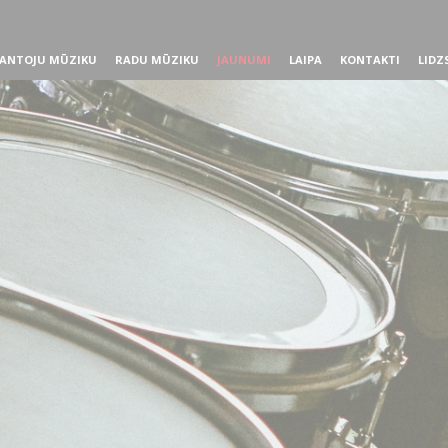
ANTOJU MŪZIKU
RADU MŪZIKU
JAUNUMI
LAIPA
KONTAKTI
LIDZ