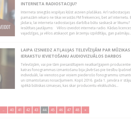
INTERNETA RADIOSTACIJU?
Interneta sniegtās iespējas kļūst aizvien plašākas. Arī radiostacijas
pamazām iekaro ne tikai ierastās FM frekvences, bet arī internetu. 
jādara, lai interneta radiostacijas darbība būtu saskaņā ar likumu?
Iesūtītais jautājums: Vēlos izveidot interneta radio. Kādas licenc
vajadzīgas, ja vēlos atskaņot gan ārzemju izpildītāju, gan pašmāju..
LAIPA IZSNIEDZ ATĻAUJAS TELEVĪZIJĀM PAR MŪZIKAS
IERAKSTU IEVIETOŠANU AUDIOVIZUĀLOS DARBOS
Televīzijām, vai pie tām piesaistītajiem neatkarīgajiem producenti
katras fonogrammas izmantošanu bija jāvēršas pie tiesību īpašni
individuāli, lai vienotos par viņiem piederošo fonogrammu izman
un izmantošanas nosacījumiem. Kopš 2016. gada 1. janvāra ir stāj
spēkā būtiskas izmaiņas, kas skar producentu ekskluzīvās...
..
40
41
42
43
44
45
46
47
48
»