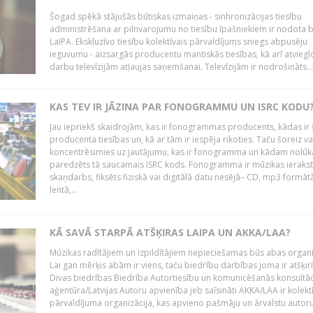
Šogad spēkā stājušās būtiskas izmaiņas - sinhronizācijas tiesību
administrēšana ar pilnvarojumu no tiesību īpašniekiem ir nodota b
LaIPA. Ekskluzīvo tiesību kolektīvais pārvaldījums sniegs abpusēju
ieguvumu - aizsargās producentu mantiskās tiesības, kā arī atviegl
darbu televīzijām atļaujas saņemšanai. Televīzijām ir nodrošināts...
KAS TEV IR JĀZINA PAR FONOGRAMMU UN ISRC KODU
Jau iepriekš skaidrojām, kas ir fonogrammas producents, kādas ir 
producenta tiesības un, kā ar tām ir iespēja rikoties. Taču šoreiz va
koncentrēsimies uz jautājumu, kas ir fonogramma un kādam nolūk
paredzēts tā saucamais ISRC kods. Fonogramma ir mūzikas ierakst
skaņdarbs, fiksēts fiziskā vai digitālā datu nesējā– CD, mp3 formātā
lentā,...
KĀ SAVĀ STARPĀ ATŠĶIRAS LAIPA UN AKKA/LAA?
Mūzikas radītājiem un izpildītājiem nepieciešamas būs abas organi
Lai gan mērķis abām ir viens, taču biedrību darbības joma ir atšķir
Divas biedrības Biedrība Autortiesību un komunicēšanās konsultāc
aģentūra/Latvijas Autoru apvienība jeb saīsināti AKKA/LAA ir kolekt
pārvaldījuma organizācija, kas apvieno pašmāju un ārvalstu autorus,