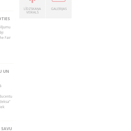
LĪDZSKAŅA
GALERIJAS
VEIKALS
OTIES
olījumu
āji
he Fair
U UN
ā
oducentu
ndeksa”
iek
T SAVU