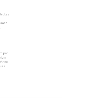
Bet kas
es man
.
em par
ekiem
tošanu
ušās