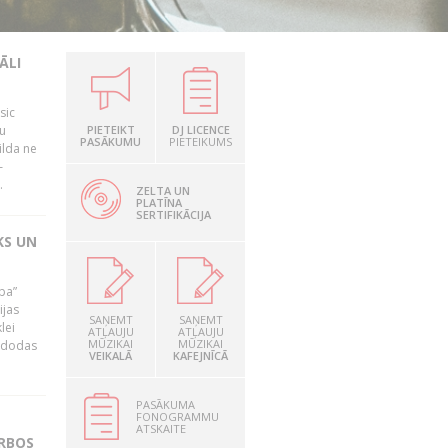
ĀLI
sic
mu
PIETEIKT
DJ LICENCE
PASĀKUMU
PIETEIKUMS
ilda ne
–
.
ZELTA UN
PLATĪNA
SERTIFIKĀCIJA
KS UN
ība”
ijas
SAŅEMT
SAŅEMT
lei
ATĻAUJU
ATĻAUJU
MŪZIKAI
MŪZIKAI
A dodas
VEIKALĀ
KAFEJNĪCĀ
PASĀKUMA
FONOGRAMMU
ATSKAITE
ARBOS