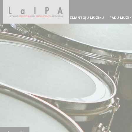
IZMANTOJU MŪZIKU
RADU MŪZIK