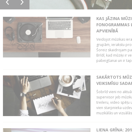
KAS JĀZINA MŪZ
FONOGRAMMAS LA
APVIENĪBĀ
Veidojot mūzikas iera
grupām, ierakstu pr
Šoreiz skaidrojam pa
Brīdī, kad mūziķi ir 
pabeigšanai un ir tapi
SAKĀRTOTS MŪZI
VEIKSMĪGU SADA
Šobrīd vieni no aktuā
supervisor jeb mūzika
treileru, video spēļu
vien starpnieka uzdev
muzikālās un vizuālās 
LIENA GRĪNA: 201