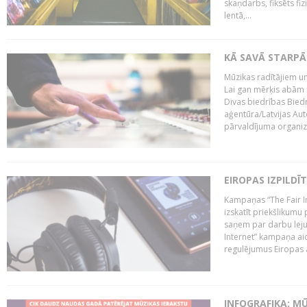
skaņdarbs, fiksēts fiz
lentā,...
KĀ SAVĀ STARPĀ
Mūzikas radītājiem un
Lai gan mērķis abām i
Divas biedrības Bied
aģentūra/Latvijas Aut
pārvaldījuma organizā
EIROPAS IZPILDĪ
Kampaņas “The Fair In
izskatīt priekšlikumu 
saņem par darbu lejup
Internet” kampaņa aic
regulējumus Eiropas au
INFOGRAFIKA: M