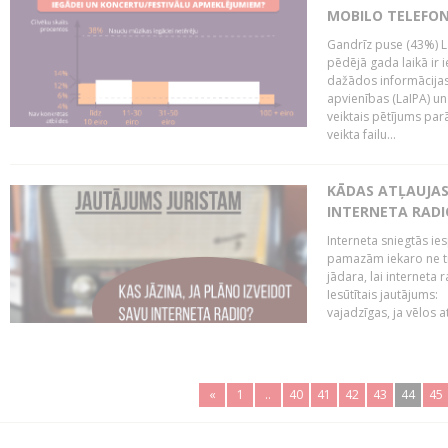
MOBILO TELEFO
Gandrīz puse (43%) L
pēdējā gada laikā ir i
dažādos informācijas 
apvienības (LaIPA) u
veiktais pētījums parā
veikta failu...
KĀDAS ATĻAUJAS 
INTERNETA RADI
Interneta sniegtās ies
pamazām iekaro ne tik
jādara, lai interneta
Iesūtītais jautājums:
vajadzīgas, ja vēlos a
«
1
..
40
41
42
43
44
45