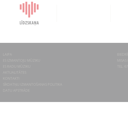
LAIPA
BIEDRĪ
ES IZMANTOJU MŪZIKU
MISAS 
ES RADU MŪZIKU
TEL. 6
AKTUALITĀTES
KONTAKTI
SĪKDATŅU IZMANTOŠANAS POLITIKA
DATU APSTRĀDE