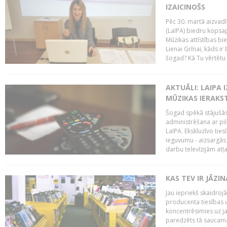
IZAICINOŠS
Pēc 30. martā aizvadī
(LaIPA) biedru kopsap
Mūzikas attīstības bi
Lienai Grīnai, kāds ir
šogad? Kā Tu vērtētu 
AKTUĀLI: LAIPA 
MŪZIKAS IERAKS
Šogad spēkā stājušās 
administrēšana ar pi
LaIPA. Ekskluzīvo tie
ieguvumu - aizsargās 
darbu televīzijām atļ
KAS TEV IR JĀZ
Jau iepriekš skaidroj
producenta tiesības un
koncentrēsimies uz j
paredzēts tā saucama