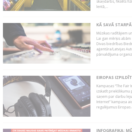
skaņdarbs, fiksēts fiz
lentā,...
KĀ SAVĀ STARPĀ
Mūzikas radītājiem un
Lai gan mērķis abām i
Divas biedrības Bied
aģentūra/Latvijas Aut
pārvaldījuma organizā
EIROPAS IZPILDĪ
Kampaņas “The Fair In
izskatīt priekšlikumu 
saņem par darbu lejup
Internet” kampaņa aic
regulējumus Eiropas au
INFOGRAFIKA: M