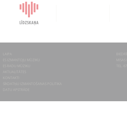
LAIPA
BIEDRĪ
ES IZMANTOJU MŪZIKU
MISAS 
ES RADU MŪZIKU
TEL. 6
AKTUALITĀTES
KONTAKTI
SĪKDATŅU IZMANTOŠANAS POLITIKA
DATU APSTRĀDE