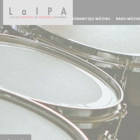
IZMANTOJU MŪZIKU
RADU MŪZIK