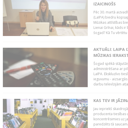
IZAICINOŠS
Pēc 30. martā aizvadī
(LaIPA) biedru kopsap
Mūzikas attīstības bi
Lienai Grīnai, kāds ir
šogad? Kā Tu vērtētu 
AKTUĀLI: LAIPA 
MŪZIKAS IERAKS
Šogad spēkā stājušās 
administrēšana ar pi
LaIPA. Ekskluzīvo tie
ieguvumu - aizsargās 
darbu televīzijām atļ
KAS TEV IR JĀZ
Jau iepriekš skaidroj
producenta tiesības un
koncentrēsimies uz j
paredzēts tā saucama