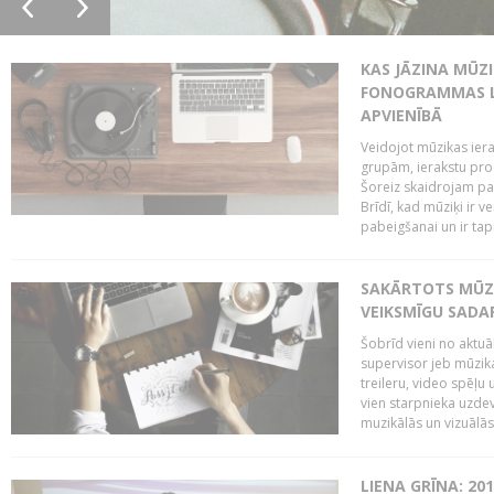
KAS JĀZINA MŪZ
FONOGRAMMAS LA
APVIENĪBĀ
Veidojot mūzikas iera
grupām, ierakstu pr
Šoreiz skaidrojam pa
Brīdī, kad mūziķi ir 
pabeigšanai un ir tapi
SAKĀRTOTS MŪZI
VEIKSMĪGU SADA
Šobrīd vieni no aktuā
supervisor jeb mūzika
treileru, video spēļu
vien starpnieka uzdev
muzikālās un vizuālās 
LIENA GRĪNA: 201