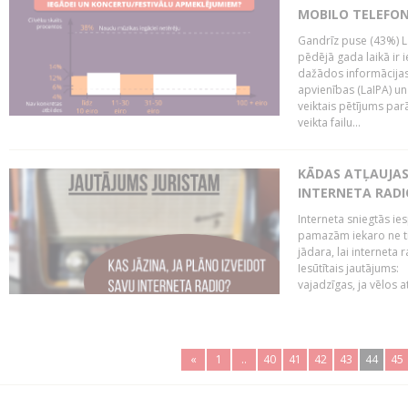
MOBILO TELEFO
Gandrīz puse (43%) L
pēdējā gada laikā ir i
dažādos informācijas 
apvienības (LaIPA) u
veiktais pētījums parā
veikta failu...
KĀDAS ATĻAUJAS 
INTERNETA RADI
Interneta sniegtās ies
pamazām iekaro ne tik
jādara, lai interneta
Iesūtītais jautājums:
vajadzīgas, ja vēlos a
«
1
..
40
41
42
43
44
45