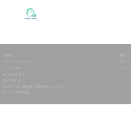
LAIPA
BIEDRĪ
ES IZMANTOJU MŪZIKU
MISAS 
ES RADU MŪZIKU
TEL. 6
AKTUALITĀTES
KONTAKTI
SĪKDATŅU IZMANTOŠANAS POLITIKA
DATU APSTRĀDE