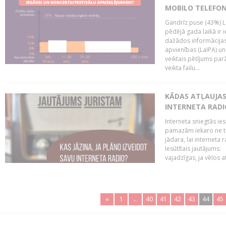
MOBILO TELEFO
Gandrīz puse (43%) L
pēdējā gada laikā ir i
dažādos informācijas 
apvienības (LaIPA) u
veiktais pētījums parā
veikta failu...
KĀDAS ATĻAUJAS 
INTERNETA RADI
Interneta sniegtās ies
pamazām iekaro ne tik
jādara, lai interneta
Iesūtītais jautājums:
vajadzīgas, ja vēlos a
«
1
..
40
41
42
43
44
45