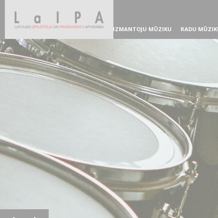
IZMANTOJU MŪZIKU
RADU MŪZIK