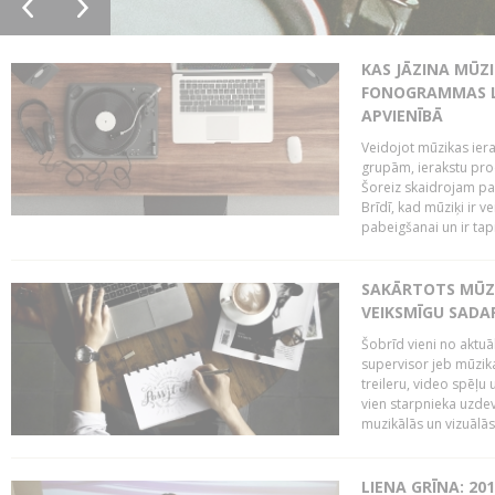
KAS JĀZINA MŪZ
FONOGRAMMAS LA
APVIENĪBĀ
Veidojot mūzikas iera
grupām, ierakstu pr
Šoreiz skaidrojam pa
Brīdī, kad mūziķi ir 
pabeigšanai un ir tapi
SAKĀRTOTS MŪZI
VEIKSMĪGU SADA
Šobrīd vieni no aktuā
supervisor jeb mūzika
treileru, video spēļu
vien starpnieka uzdev
muzikālās un vizuālās 
LIENA GRĪNA: 201