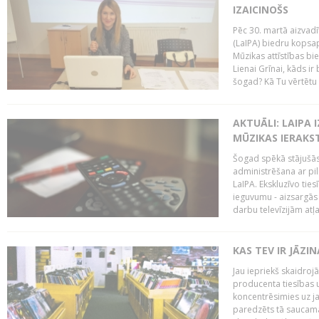
IZAICINOŠS
Pēc 30. martā aizvadī
(LaIPA) biedru kopsap
Mūzikas attīstības bi
Lienai Grīnai, kāds ir
šogad? Kā Tu vērtētu 
AKTUĀLI: LAIPA 
MŪZIKAS IERAKS
Šogad spēkā stājušās 
administrēšana ar pi
LaIPA. Ekskluzīvo tie
ieguvumu - aizsargās 
darbu televīzijām atļ
KAS TEV IR JĀZ
Jau iepriekš skaidroj
producenta tiesības un
koncentrēsimies uz j
paredzēts tā saucama