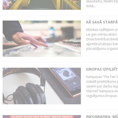
skaņdarbs, fiksēts fiz
lentā,...
KĀ SAVĀ STARPĀ
Mūzikas radītājiem un
Lai gan mērķis abām i
Divas biedrības Bied
aģentūra/Latvijas Aut
pārvaldījuma organizā
EIROPAS IZPILDĪ
Kampaņas “The Fair In
izskatīt priekšlikumu 
saņem par darbu lejup
Internet” kampaņa aic
regulējumus Eiropas au
INFOGRAFIKA: M