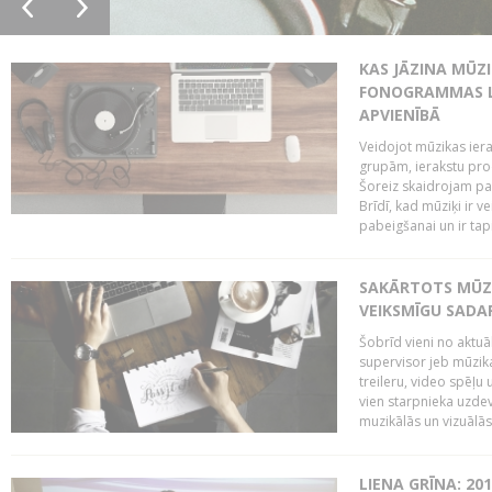
KAS JĀZINA MŪZ
FONOGRAMMAS LA
APVIENĪBĀ
Veidojot mūzikas iera
grupām, ierakstu pr
Šoreiz skaidrojam pa
Brīdī, kad mūziķi ir 
pabeigšanai un ir tapi
SAKĀRTOTS MŪZI
VEIKSMĪGU SADA
Šobrīd vieni no aktuā
supervisor jeb mūzika
treileru, video spēļu
vien starpnieka uzdev
muzikālās un vizuālās 
LIENA GRĪNA: 201