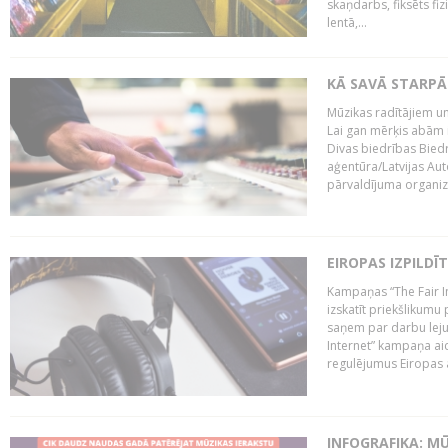
skaņdarbs, fiksēts fiz
lentā,...
KĀ SAVĀ STARPĀ
Mūzikas radītājiem un
Lai gan mērķis abām i
Divas biedrības Bied
aģentūra/Latvijas Aut
pārvaldījuma organizā
EIROPAS IZPILDĪ
Kampaņas “The Fair In
izskatīt priekšlikumu 
saņem par darbu lejup
Internet” kampaņa aic
regulējumus Eiropas au
INFOGRAFIKA: M