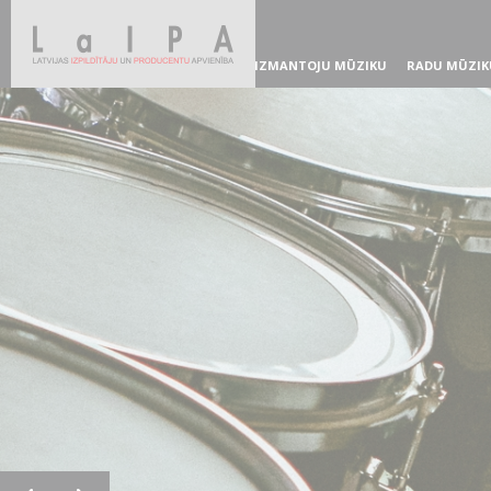
IZMANTOJU MŪZIKU
RADU MŪZIK