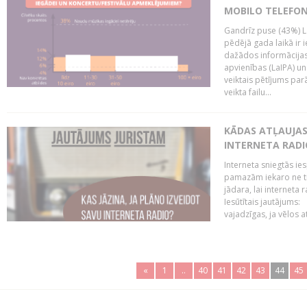
MOBILO TELEFO
Gandrīz puse (43%) L
pēdējā gada laikā ir i
dažādos informācijas 
apvienības (LaIPA) u
veiktais pētījums parā
veikta failu...
KĀDAS ATĻAUJAS 
INTERNETA RADI
Interneta sniegtās ies
pamazām iekaro ne tik
jādara, lai interneta
Iesūtītais jautājums:
vajadzīgas, ja vēlos a
«
1
..
40
41
42
43
44
45