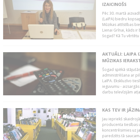
IZAICINOŠS
Pēc 30. martā aizvadī
(LaIPA) biedru kopsap
Mūzikas attīstības bi
Lienai Grīnai, kāds ir
šogad? Kā Tu vērtētu 
AKTUĀLI: LAIPA 
MŪZIKAS IERAKS
Šogad spēkā stājušās 
administrēšana ar pi
LaIPA. Ekskluzīvo tie
ieguvumu - aizsargās 
darbu televīzijām atļ
KAS TEV IR JĀZ
Jau iepriekš skaidroj
producenta tiesības un
koncentrēsimies uz j
paredzēts tā saucama