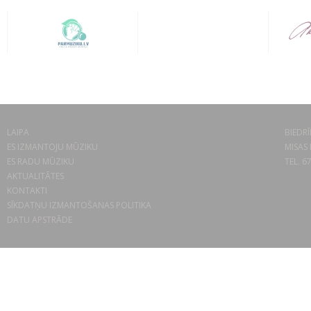
LAIPA
BIEDRĪ
ES IZMANTOJU MŪZIKU
MISAS 
ES RADU MŪZIKU
TEL. 6
AKTUALITĀTES
KONTAKTI
SĪKDATŅU IZMANTOŠANAS POLITIKA
DATU APSTRĀDE