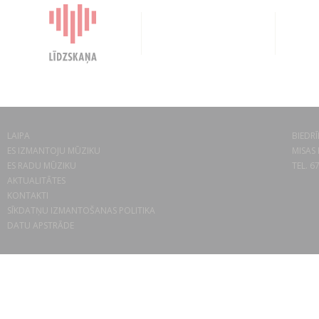
LAIPA
BIEDRĪ
ES IZMANTOJU MŪZIKU
MISAS 
ES RADU MŪZIKU
TEL. 6
AKTUALITĀTES
KONTAKTI
SĪKDATŅU IZMANTOŠANAS POLITIKA
DATU APSTRĀDE