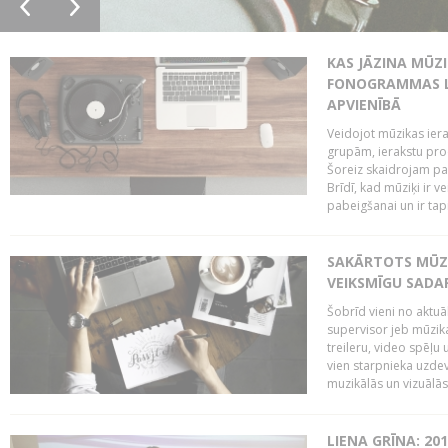
KAS JĀZINA MŪZ
FONOGRAMMAS LA
APVIENĪBĀ
Veidojot mūzikas iera
grupām, ierakstu pr
Šoreiz skaidrojam pa
Brīdī, kad mūziķi ir 
pabeigšanai un ir tapi
SAKĀRTOTS MŪZI
VEIKSMĪGU SADA
Šobrīd vieni no aktuā
supervisor jeb mūzika
treileru, video spēļu
vien starpnieka uzdev
muzikālās un vizuālās 
LIENA GRĪNA: 201