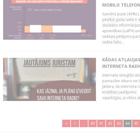
MOBILO TELEFO
Gandrīz puse (43%) L
pēdējā gada laikā ir i
dažādos informācijas 
apvienības (LaIPA) u
veiktais pētījums parā
veikta failu...
KĀDAS ATĻAUJAS 
INTERNETA RADI
Interneta sniegtās ies
pamazām iekaro ne tik
jādara, lai interneta
Iesūtītais jautājums:
vajadzīgas, ja vēlos a
«
1
..
40
41
42
43
44
45