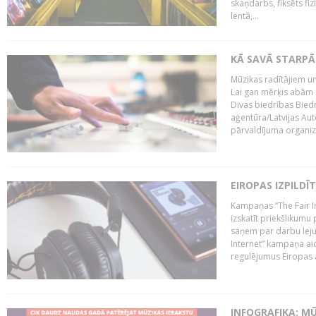
skaņdarbs, fiksēts fiz
lentā,...
KĀ SAVĀ STARPĀ
Mūzikas radītājiem un
Lai gan mērķis abām i
Divas biedrības Bied
aģentūra/Latvijas Aut
pārvaldījuma organizā
EIROPAS IZPILDĪ
Kampaņas “The Fair In
izskatīt priekšlikumu 
saņem par darbu lejup
Internet” kampaņa aic
regulējumus Eiropas au
INFOGRAFIKA: M