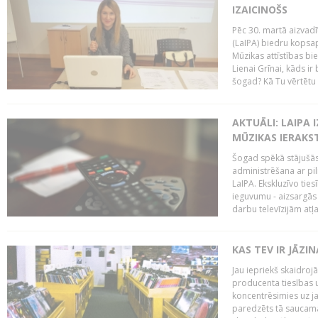
IZAICINOŠS
Pēc 30. martā aizvadī
(LaIPA) biedru kopsap
Mūzikas attīstības bi
Lienai Grīnai, kāds ir
šogad? Kā Tu vērtētu 
AKTUĀLI: LAIPA 
MŪZIKAS IERAKS
Šogad spēkā stājušās 
administrēšana ar pi
LaIPA. Ekskluzīvo tie
ieguvumu - aizsargās 
darbu televīzijām atļ
KAS TEV IR JĀZ
Jau iepriekš skaidroj
producenta tiesības un
koncentrēsimies uz j
paredzēts tā saucama